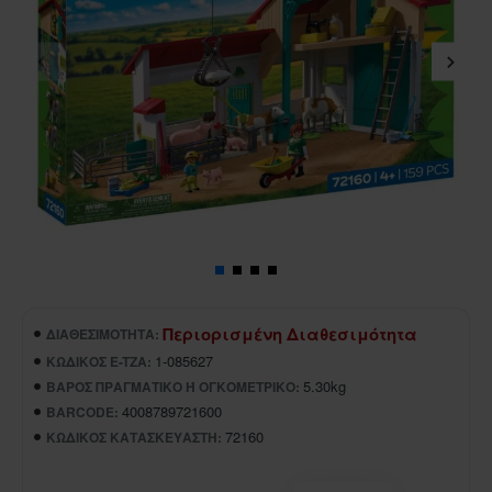
Περιορισμένη Διαθεσιμότητα
ΔΙΑΘΕΣΙΜΌΤΗΤΑ:
1-085627
ΚΩΔΙΚΌΣ E-TZA:
5.30kg
ΒΆΡΟΣ ΠΡΑΓΜΑΤΙΚΌ Ή ΟΓΚΟΜΕΤΡΙΚΌ:
4008789721600
BARCODE:
72160
ΚΩΔΙΚΌΣ ΚΑΤΑΣΚΕΥΑΣΤΉ: