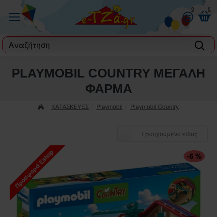
0
0
label
PLAYMOBIL COUNTRY ΜΕΓΑΛΗ
ΦΑΡΜΑ
ΚΑΤΑΣΚΕΥΕΣ
Playmobil
Playmobil Country
Προηγούμενο είδος
Προσφορά Eshop
-6 %
ΠΤΏΣΗ ΤΙΜΉΣ