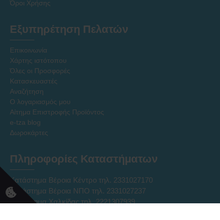
Όροι Χρήσης
Εξυπηρέτηση Πελατών
Επικοινωνία
Χάρτης ιστότοπου
Όλες οι Προσφορές
Κατασκευαστές
Αναζήτηση
Ο λογαριασμός μου
Αίτημα Επιστροφής Προϊόντος
e-tza blog
Δωροκάρτες
Πληροφορίες Καταστήματων
Κατάστημα Βέροια Κέντρο τηλ. 2331027170
Κατάστημα Βέροια ΝΠΟ τηλ. 2331027237
Κατάστημα Χαλκίδας τηλ. 2221307939
Ηλεκτρονικό Κατάστημα Eshop τηλ. 2331331752