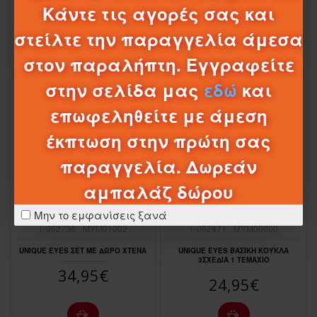
Κάντε τις αγορές σας και
24,95€
44,95€
στείλτε την παραγγελία άμεσα
στον παραλήπτη. Εγγραφείτε
στην σελίδα μας
εδώ
και
επωφεληθείτε με άμεση
έκπτωση στην πρώτη σας
παραγγελία. Δωρεάν
αμπαλάζ δώρου
Μην το εμφανίσεις ξανά
1-062736
MYM01002
1-062471
MYM00000
UNIQUE EYES ΣΕΤ ΜΕ ΔΩΡΟ ΧΤΕΝΑ
UNIQUE EYES ΒΑΣΙΚΗ ΚΟΥΚΛΑ
3ΣΧΕΔΙΑ 1 ΤΕΜΑΧΙΟ
34,95€
24,95€