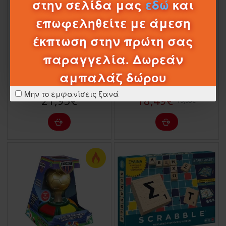
στην σελίδα μας
εδώ
και
επωφεληθείτε με άμεση
έκπτωση στην πρώτη σας
02
15
31
39
Ημέρες
Ώρες
Λεπτά
Δευτερόλεπτα
παραγγελία. Δωρεάν
1-084933
G1856
1-082504
G1499
αμπαλάζ δώρου
MONOPOLY JUNIOR SQUARE 2 ΣΕ 1
ΕΠΙΤΡΑΠΕΖΙΟ JENGA ΚΛΑΣΣΙΚΟ 6
ΕΛΛΗΝΙΚΗ ΕΚΔΟΣΗ
ETΩΝ +
Μην το εμφανίσεις ξανά
21,95€
18,49€
19,95€