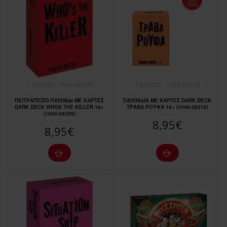
1-085082
1040-26209
1-085083
1040-26210
ΠΕΙΤΡΑΠΕΖΙΟ ΠΑΙΧΝΙΔΙ ΜΕ ΚΑΡΤΕΣ
ΠΑΙΧΝΙΔΙΑ ΜΕ ΚΑΡΤΕΣ DARK DECK
DARK DECK WHOS THE KILLER 18+
ΤΡΑΒΑ ΡΟΥΦΑ 18+ (1040-26210)
(1040-26209)
8,95€
8,95€