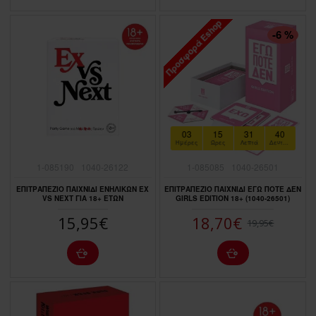
Προσφορά Eshop
ΠΤΏΣΗ ΤΙΜΉΣ
-6 %
03
15
31
39
Ημέρες
Ώρες
Λεπτά
Δευτερόλεπτα
1-085190
1040-26122
1-085085
1040-26501
ΕΠΙΤΡΑΠΕΖΙΟ ΠΑΙΧΝΙΔΙ ΕΝΗΛΙΚΩΝ EX
ΕΠΙΤΡΑΠΕΖΙΟ ΠΑΙΧΝΙΔΙ ΕΓΩ ΠΟΤΕ ΔΕΝ
VS NEXT ΓΙΑ 18+ ΕΤΩΝ
GIRLS EDITION 18+ (1040-26501)
15,95€
18,70€
19,95€