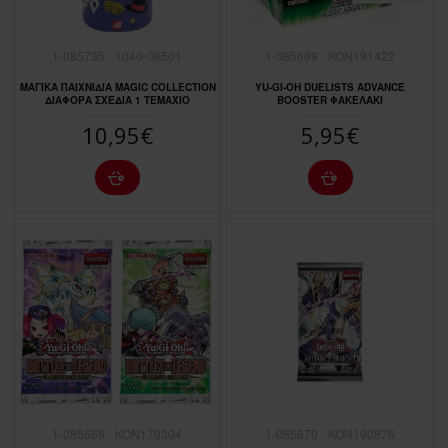
1-085735
1040-08501
1-085669
KON191422
ΜΑΓΙΚΑ ΠΑΙΧΝΙΔΙΑ MAGIC COLLECTION
YU-GI-OH DUELISTS ADVANCE
ΔΙΑΦΟΡΑ ΣΧΕΔΙΑ 1 ΤΕΜΑΧΙΟ
BOOSTER ΦΑΚΕΛΑΚΙ
10,95€
5,95€
1-085668
KON170304
1-085670
KON190876