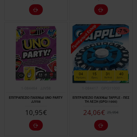
Προσφορά Eshop
ΠΤΏΣΗ ΤΙΜΉΣ
-7 %
04
15
31
39
Ημέρες
Ώρες
Λεπτά
Δευτερόλεπτα
1-084464
JJV58
1-084417
GPG11000
ΕΠΙΤΡΑΠΕΖΙΟ ΠΑΙΧΝΙΔΙ UNO PARTY
ΕΠΙΤΡΑΠΕΖΙΟ ΠΑΙΧΝΙΔΙ TAPPLE - ΠΕΣ
JJV58
ΤΗ ΛΕΞΗ (GPG11000)
10,95€
24,06€
25,95€