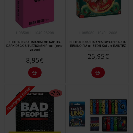
1-085081
1040-26208
1-085080
1040-12608
ΕΠΙΤΡΑΠΕΖΙΟ ΠΑΙΧΝΙΔΙ ΜΕ ΚΑΡΤΕΣ
ΕΠΙΤΡΑΠΕΖΙΟ ΠΑΙΧΝΙΔΙ ΜΥΣΤΗΡΙΑ ΣΤΟ
DARK DECK SITUATIONSHIP 18+ (1040-
ΠΕΚΙΝΟ ΓΙΑ 8+ ΕΤΩΝ ΚΑΙ 2-6 ΠΑΙΚΤΕΣ
26208)
25,95€
8,95€
Προσφορά Eshop
ΠΤΏΣΗ ΤΙΜΉΣ
-7 %