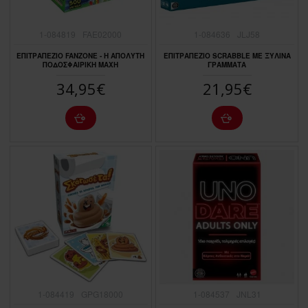
1-084819
FAE02000
1-084636
JLJ58
ΕΠΙΤΡΑΠΕΖΙΟ FANZONE - H ΑΠΟΛΥΤΗ
ΕΠΙΤΡΑΠΕΖΙΟ SCRABBLE ΜΕ ΞΥΛΙΝΑ
ΠΟΔΟΣΦΑΙΡΙΚΗ ΜΑΧΗ
ΓΡΑΜΜΑΤΑ
34,95€
21,95€
1-084419
GPG18000
1-084537
JNL31