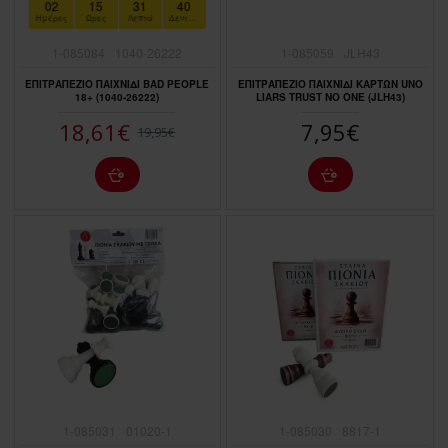
02
15
31
39
Ημέρες
Ώρες
Λεπτά
Δευτερόλεπτα
1-085084
1040-26222
1-085059
JLH43
ΕΠΙΤΡΑΠΕΖΙΟ ΠΑΙΧΝΙΔΙ BAD PEOPLE
ΕΠΙΤΡΑΠΕΖΙΟ ΠΑΙΧΝΙΔΙ ΚΑΡΤΩΝ UNO
18+ (1040-26222)
LIARS TRUST NO ONE (JLH43)
18,61€
7,95€
19,95€
1-085031
01020-1
1-085030
8817-1