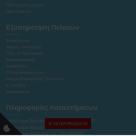
Πολιτική Απορρήτου
Όροι Χρήσης
Εξυπηρέτηση Πελατών
Επικοινωνία
Χάρτης ιστότοπου
Όλες οι Προσφορές
Κατασκευαστές
Αναζήτηση
Ο λογαριασμός μου
Αίτημα Επιστροφής Προϊόντος
e-tza blog
Δωροκάρτες
Πληροφορίες Καταστήματων
Κατάστημα Βέροια Κέντρο τηλ. 2331027170
FILTER PRODUCTS
Κατάστημα Βέροια ΝΠΟ τηλ. 2331027237
Κατάστημα Χαλκίδας τηλ. 2221307939