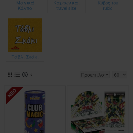
Μαγικά
Καρτων και
Κύβος του
Κόλπα
travel size
rubic
Τάβλι-Σκάκι
0
ΝΈΟ