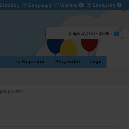
Είσοδος
Εγγραφή
Wishlist
Σύγκριση
0
0
0
0 προϊόν(τα) - 0,00€
α
Για Κορίτσια
Playmobil
Lego
 ρούχα-σετ