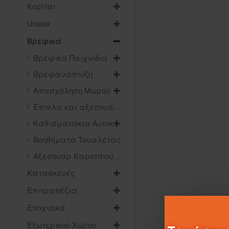
Κορίτσι
Unisex
Βρεφικά
Βρεφικά Παιχνίδια
Βρεφανάπτυξη
Απασχόληση Μωρού
Έπιπλα και αξεσουάρ δωματίου
Καθισματάκια Αυτοκινήτου
Βοηθήματα Τουαλέτας
Αξεσουάρ Καροτσιού και Βόλτας
Κατασκευές
Επιτραπέζια
Εποχιακά
Εξωτερικού Χώρου