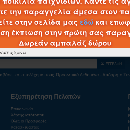
 ποικιλία παιχνιδιών. Κάντε τις α
λτε την παραγγελία άμεσα στον π
ίτε στην σελίδα μας
εδώ
και επωφ
ση έκπτωση στην πρώτη σας παρα
Δωρεάν αμπαλάζ δώρου
νίσεις ξανά
νετε ενημερωμένοι για νέα προϊόντα και απίθανες προσφ
ΕΓΓΡΑΦΉ
αβάσει και αποδέχομαι τους
Προσωπικά Δεδομένα - Απόρρητο Σ
Εξυπηρέτηση Πελατών
Επικοινωνία
Χάρτης ιστότοπου
Όλες οι Προσφορές
Κατασκευαστές