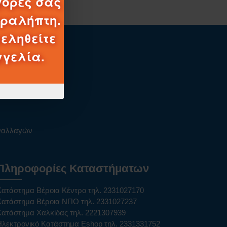
γορές σας
αραλήπτη.
εληθείτε
γγελία.
ορές
υναλλαγών
Πληροφορίες Καταστήματων
Κατάστημα Βέροια Κέντρο τηλ. 2331027170
Κατάστημα Βέροια ΝΠΟ τηλ. 2331027237
Κατάστημα Χαλκίδας τηλ. 2221307939
Ηλεκτρονικό Κατάστημα Eshop τηλ. 2331331752