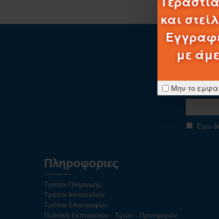
Τεράστια
και στεί
Εγγραφε
με άμε
Μην το εμφα
Μεί
Έχω δι
Πληροφοριες
Τρόποι Πληρωμής
Τρόποι Αποστολών
Τρόποι Επιστροφών
Πολιτική Εκπτώσεων - Τιμών - Προσφορών