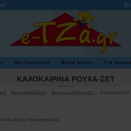
ρώ!
ες
Hot Παιχνίδια
Blind Boxes
Για αγόρι
ΚΑΛΟΚΑΙΡΙΝΆ ΡΟΎΧΑ-ΣΕΤ
ικά
Βρεφική Ένδυση
Βρεφικά Ρούχα-Σετ
Καλοκαιρινά
τα σε αυτήν την κατηγορία.