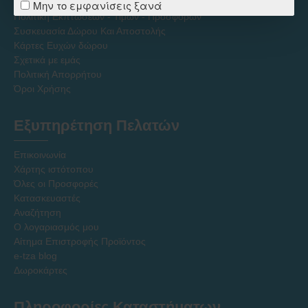
Τρόποι Επιστροφών
Μην το εμφανίσεις ξανά
Πολιτική Εκπτώσεων - Τιμών - Προσφορών
Συσκευασία Δώρου Και Αποστολής
Κάρτες Ευχών δώρου
Σχετικά με εμάς
Πολιτική Απορρήτου
Όροι Χρήσης
Εξυπηρέτηση Πελατών
Επικοινωνία
Χάρτης ιστότοπου
Όλες οι Προσφορές
Κατασκευαστές
Αναζήτηση
Ο λογαριασμός μου
Αίτημα Επιστροφής Προϊόντος
e-tza blog
Δωροκάρτες
Πληροφορίες Καταστήματων