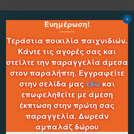
Ενημέρωση!
Τεράστια ποικιλία παιχνιδιών.
Κάντε τις αγορές σας και
στείλτε την παραγγελία άμεσα
στον παραλήπτη. Εγγραφείτε
Τηλεφωνικό Κέντρο e-shop
στην σελίδα μας
εδώ
και
______
2331331752
επωφεληθείτε με άμεση
Δευ-Σαβ 10:00 - 20:00
έκπτωση στην πρώτη σας
Πληροφοριες
παραγγελία. Δωρεάν
Τρόποι Πληρωμής
αμπαλάζ δώρου
Τρόποι Αποστολών