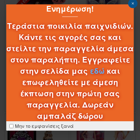
Προσφορά Eshop
ΠΤΏΣΗ ΤΙΜΉΣ
-5 %
Ενημέρωση!
Τεράστια ποικιλία παιχνιδιών.
Κάντε τις αγορές σας και
03
04
02
53
στείλτε την παραγγελία άμεσα
Ημέρες
Ώρες
Λεπτά
Δευτερόλεπτα
στον παραλήπτη. Εγγραφείτε
1-081009
JBJ07
1-073619
JCW43
στην σελίδα μας
εδώ
και
ΣΥΛΛΕΚΤΙΚΗ ΚΟΥΚΛΑ BARBIE
BARBIE ΣΥΛΛΕΚΤΙΚΗ - ΝΕΡΑΪΔΑ ΤΩΝ
SIGNATURE - BIRTHDAY WISHES
ΔΟΝΤΙΩΝ
(JBJ07)
επωφεληθείτε με άμεση
59,95€
33,21€
34,95€
έκπτωση στην πρώτη σας
παραγγελία. Δωρεάν
αμπαλάζ δώρου
Μην το εμφανίσεις ξανά