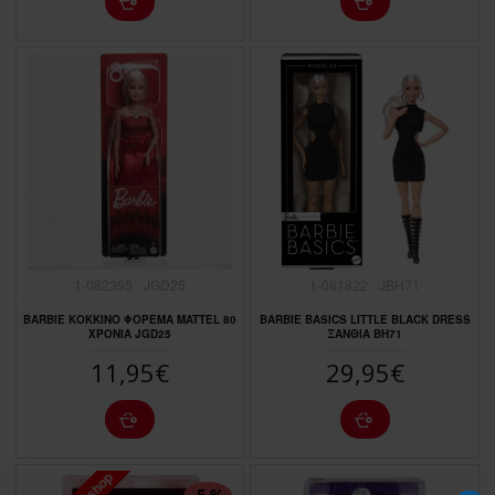
1-082395
JGD25
1-081822
JBH71
BARBIE ΚΟΚΚΙΝΟ ΦΟΡΕΜΑ MATTEL 80
BARBIE BASICS LITTLE BLACK DRESS
ΧΡΟΝΙΑ JGD25
ΞΑΝΘΙΑ BH71
11,95€
29,95€