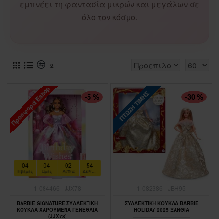
εμπνέει τη φαντασία μικρών και μεγάλων σε
όλο τον κόσμο.
0
Προσφορά Eshop
ΠΤΏΣΗ ΤΙΜΉΣ
ΠΤΏΣΗ ΤΙΜΉΣ
-5 %
-30 %
04
04
02
53
Ημέρες
Ώρες
Λεπτά
Δευτερόλεπτα
1-084466
JJX78
1-082386
JBH95
BARBIE SIGNATURE ΣΥΛΛΕΚΤΙΚΗ
ΣΥΛΛΕΚΤΙΚΗ ΚΟΥΚΛΑ BARBIE
ΚΟΥΚΛΑ ΧΑΡΟΥΜΕΝΑ ΓΕΝΕΘΛΙΑ
HOLIDAY 2025 ΞΑΝΘΙΑ
(JJX78)