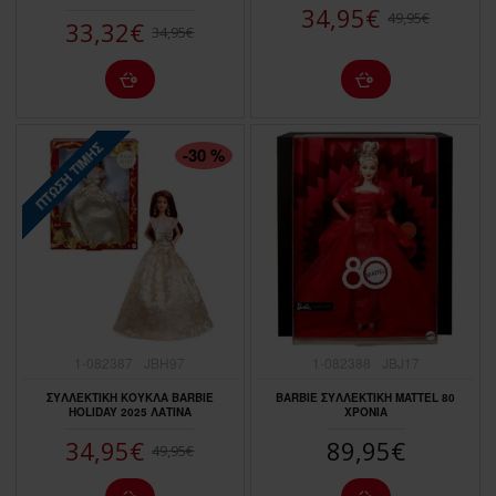
34,95€
49,95€
33,32€
34,95€
ΠΤΏΣΗ ΤΙΜΉΣ
-30 %
1-082387
JBH97
1-082388
JBJ17
ΣΥΛΛΕΚΤΙΚΗ ΚΟΥΚΛΑ BARBIE
BARBIE ΣΥΛΛΕΚΤΙΚΗ MATTEL 80
HOLIDAY 2025 ΛΑΤΙΝΑ
ΧΡΟΝΙΑ
34,95€
89,95€
49,95€