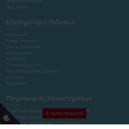
Πολιτική Απορρήτου
Όροι Χρήσης
Εξυπηρέτηση Πελατών
Επικοινωνία
Χάρτης ιστότοπου
Όλες οι Προσφορές
Κατασκευαστές
Αναζήτηση
Ο λογαριασμός μου
Αίτημα Επιστροφής Προϊόντος
e-tza blog
Δωροκάρτες
Πληροφορίες Καταστήματων
Κατάστημα Βέροια Κέντρο τηλ. 2331027170
FILTER PRODUCTS
Κατάστημα Βέροια ΝΠΟ τηλ. 2331027237
Κατάστημα Χαλκίδας τηλ. 2221307939