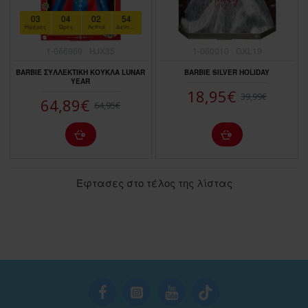
03
04
02
53
Ημέρες
Ώρες
Λεπτά
Δευτερόλεπτα
1-066969
HJX35
1-060010
GXL19
BARBIE ΣΥΛΛΕΚΤΙΚΗ ΚΟΥΚΛΑ LUNAR
BARBIE SILVER HOLIDAY
YEAR
18,95€
39,99€
64,89€
64,95€
Έφτασες στο τέλος της λίστας