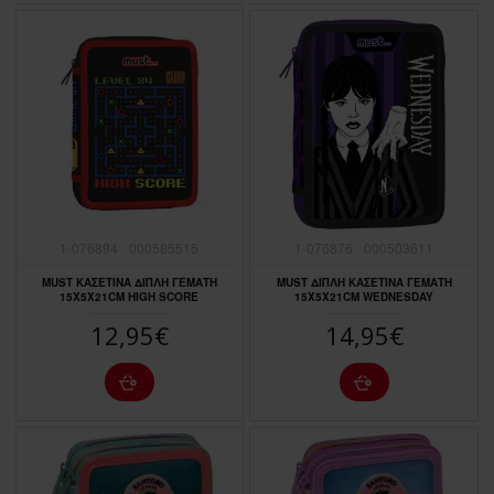
1-076894
000585515
1-076876
000503611
MUST ΚΑΣΕΤΙΝΑ ΔΙΠΛΗ ΓΕΜΑΤΗ
MUST ΔΙΠΛΗ ΚΑΣΕΤΙΝΑ ΓΕΜΑΤΗ
15X5X21CM HIGH SCORE
15X5X21CM WEDNESDAY
12,95€
14,95€