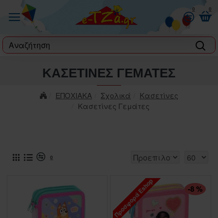
0
0
label
ΚΑΣΕΤΊΝΕΣ ΓΕΜΆΤΕΣ
ΕΠΟΧΙΑΚΑ
Σχολικά
Κασετίνες
Κασετίνες Γεμάτες
0
Προσφορά Eshop
ΠΤΏΣΗ ΤΙΜΉΣ
-8 %