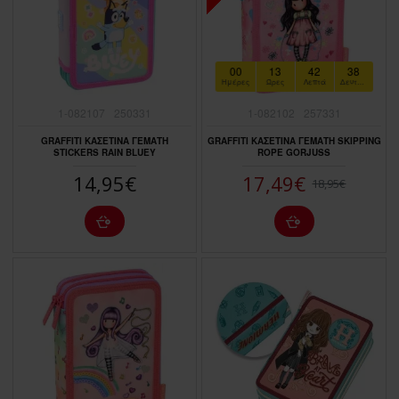
00
13
42
37
Ημέρες
Ώρες
Λεπτά
Δευτερόλεπτα
1-082107
250331
1-082102
257331
GRAFFITI ΚΑΣΕΤΙΝΑ ΓΕΜΑΤΗ
GRAFFITI ΚΑΣΕΤΙΝΑ ΓΕΜΑΤΗ SKIPPING
STICKERS RAIN BLUEY
ROPE GORJUSS
14,95€
17,49€
18,95€