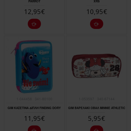
PARROT
XRS
12,95€
10,95€
1-044458
341-80100
1-053597
340-67144
GIM ΚΑΣΕΤΙΝΑ ΔΙΠΛΗ FINDING DORY
GIM ΒΑΡΕΛΑΚΙ ΟΒΑΛ MINNIE ATHLETIC
11,95€
5,95€