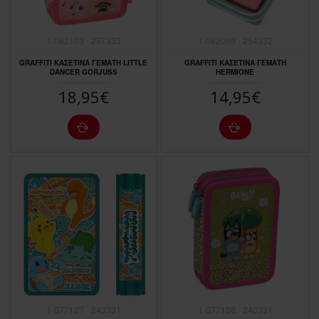
1-082103
257333
1-082099
254332
GRAFFITI ΚΑΣΕΤΙΝΑ ΓΕΜΑΤΗ LITTLE
GRAFFITI ΚΑΣΕΤΙΝΑ ΓΕΜΑΤΗ
DANCER GORJUSS
HERMIONE
18,95€
14,95€
1-077127
243331
1-077128
240331