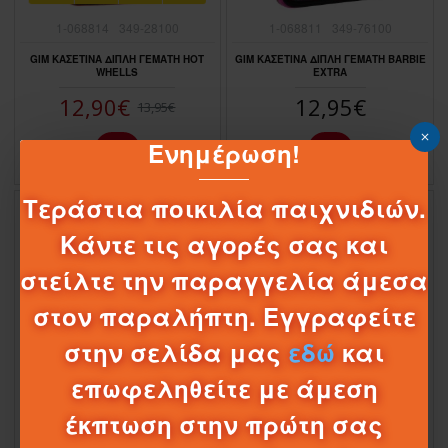
1-068814
349-28100
1-068811
349-76100
GIM ΚΑΣΕΤΙΝΑ ΔΙΠΛΗ ΓΕΜΑΤΗ HOT
GIM ΚΑΣΕΤΙΝΑ ΔΙΠΛΗ ΓΕΜΑΤΗ BARBIE
WHELLS
EXTRA
12,90€
12,95€
13,95€
Ενημέρωση!
Τεράστια ποικιλία παιχνιδιών.
Κάντε τις αγορές σας και
στείλτε την παραγγελία άμεσα
στον παραλήπτη. Εγγραφείτε
στην σελίδα μας
εδώ
και
επωφεληθείτε με άμεση
1-068740
508231
1-068525
337-04100
έκπτωση στην πρώτη σας
MUST ΣΧΟΛΙΚΗ ΚΑΣΕΤΙΝΑ ΓΕΜΑΤΗ
GIM ΚΑΣΕΤΙΝΑ ΔΙΠΛΗ ΓΕΜΑΤΗ