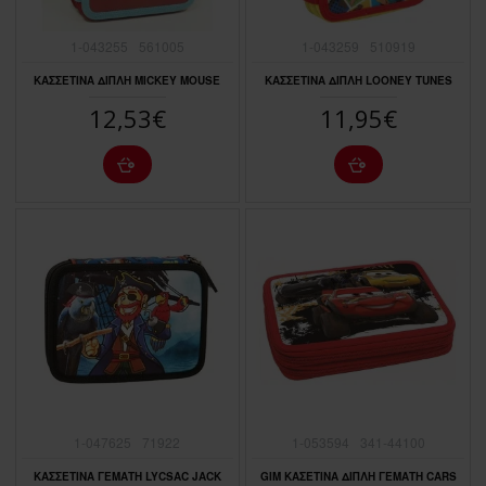
1-043255
561005
1-043259
510919
ΚΑΣΣΕΤΙΝΑ ΔΙΠΛΗ MICKEY MOUSE
ΚΑΣΣΕΤΙΝΑ ΔΙΠΛΗ LOONEY TUNES
12,53€
11,95€
1-047625
71922
1-053594
341-44100
ΚΑΣΣΕΤΙΝΑ ΓΕΜΑΤΗ LYCSAC JACK
GIM ΚΑΣΕΤΙΝΑ ΔΙΠΛΗ ΓΕΜΑΤΗ CARS