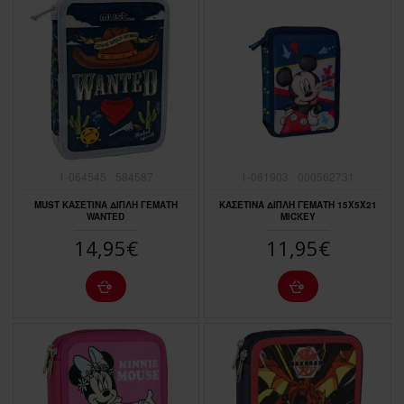
1-064545
584587
1-061903
000562731
MUST ΚΑΣΕΤΙΝΑ ΔΙΠΛΗ ΓΕΜΑΤΗ
ΚΑΣΕΤΙΝΑ ΔΙΠΛΗ ΓΕΜΑΤΗ 15Χ5Χ21
WANTED
MICKEY
14,95€
11,95€