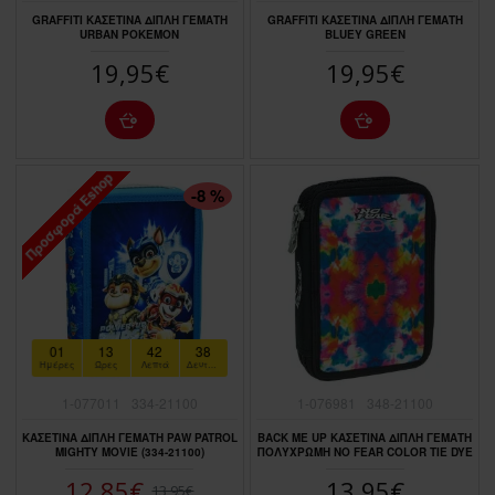
GRAFFITI ΚΑΣΕΤΙΝΑ ΔΙΠΛΗ ΓΕΜΑΤΗ
GRAFFITI ΚΑΣΕΤΙΝΑ ΔΙΠΛΗ ΓΕΜΑΤΗ
URBAN POKEMON
BLUEY GREEN
19,95€
19,95€
Προσφορά Eshop
ΠΤΏΣΗ ΤΙΜΉΣ
-8 %
01
13
42
37
Ημέρες
Ώρες
Λεπτά
Δευτερόλεπτα
1-077011
334-21100
1-076981
348-21100
ΚΑΣΕΤΙΝΑ ΔΙΠΛΗ ΓΕΜΑΤΗ PAW PATROL
BACK ME UP ΚΑΣΕΤΙΝΑ ΔΙΠΛΗ ΓΕΜΑΤΗ
MIGHTY MOVIE (334-21100)
ΠΟΛΥΧΡΩΜΗ NO FEAR COLOR TIE DYE
12,85€
13,95€
13,95€