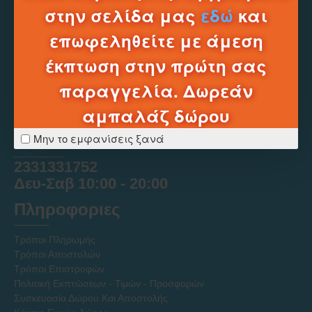
στην σελίδα μας
εδώ
και
επωφεληθείτε με άμεση
έκπτωση στην πρώτη σας
παραγγελία. Δωρεάν
αμπαλάζ δώρου
Τηλεφωνικό Κέντρο e-shop
Μην το εμφανίσεις ξανά
______
2331331752
Δευ-Σαβ 10:00 - 20:00
Πληροφοριες
Τρόποι Πληρωμής
Τρόποι Αποστολών
Τρόποι Επιστροφών
Πολιτική Εκπτώσεων - Τιμών - Προσφορών
Συσκευασία Δώρου Και Αποστολής