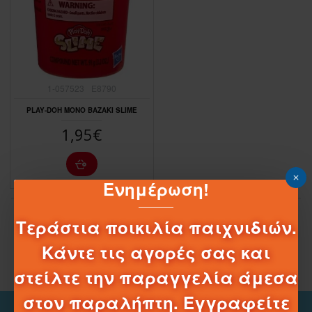
1-057523
E8790
PLAY-DOH ΜΟΝΟ ΒΑΖΑΚΙ SLIME
1,95€
Ενημέρωση!
Έφτασες στο τέλος της λίστας
Τεράστια ποικιλία παιχνιδιών.
Κάντε τις αγορές σας και
στείλτε την παραγγελία άμεσα
στον παραλήπτη. Εγγραφείτε