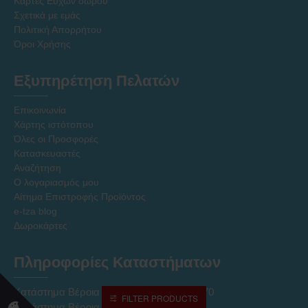
Κάρτες Ευχών δώρου
Σχετικά με εμάς
Πολιτική Απορρήτου
Όροι Χρήσης
Εξυπηρέτηση Πελατών
Επικοινωνία
Χάρτης ιστότοπου
Όλες οι Προσφορές
Κατασκευαστές
Αναζήτηση
Ο λογαριασμός μου
Αίτημα Επιστροφής Προϊόντος
e-tza blog
Δωροκάρτες
Πληροφορίες Καταστήματων
Κατάστημα Βέροια Κέντρο τηλ. 2331027170
FILTER PRODUCTS
Κατάστημα Βέροια ΝΠΟ τηλ. 2331027237