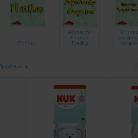
Αξεσουάρ
Μπιμπ
Φαγητού
και βρε
Πιπίλες
Feeding
ποτηρά
Προϊόντων
0