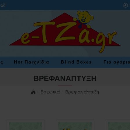
ρώ!
ες
Hot Παιχνίδια
Blind Boxes
Για αγόρι
ΒΡΕΦΑΝΆΠΤΥΞΗ
Βρεφικά
Βρεφανάπτυξη