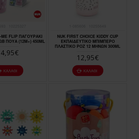
593
10225327
1-085606
10255649
 -ME FLIP ΠΑΓΟΥΡΑΚΙ
NUK FIRST CHOICE KIDDY CUP
Β ΠΟΥΑ (12M+) 450ML
ΕΚΠΑΙΔΕΥΤΙΚΟ ΜΠΙΜΠΕΡΟ
ΠΛΑΣΤΙΚΟ ΡΟΖ 12 ΜΗΝΩΝ 300ML
14,95€
12,95€
ΚΑΛΆΘΙ
ΚΑΛΆΘΙ