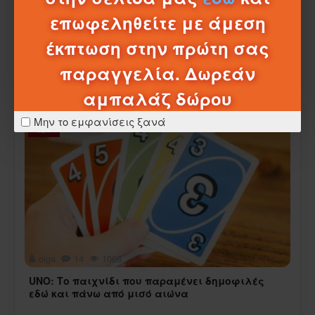
Ταυτόχρονα, ο τρόπος που διασκεδάζουν
επωφεληθείτε με άμεση
σηματ..
έκπτωση στην πρώτη σας
ΔΙΑΒΆΣΤΕ ΠΕΡΙΣΣΌΤΕΡΑ
παραγγελία. Δωρεάν
αμπαλάζ δώρου
16
Μην το εμφανίσεις ξανά
Ιαν
olga
14
1068
UNO: Το παιχνίδι που παραμένει δημοφιλές
εδώ και πάνω από μισό αιώνα