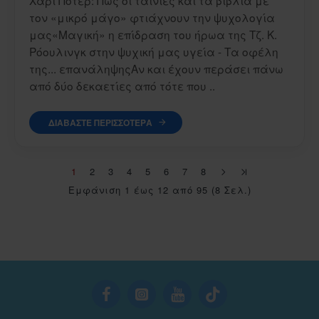
Χάρι Πότερ: Πώς οι ταινίες και τα βιβλία με
τον «μικρό μάγο» φτιάχνουν την ψυχολογία
μας«Μαγική» η επίδραση του ήρωα της Τζ. Κ.
Ρόουλινγκ στην ψυχική μας υγεία - Τα οφέλη
της... επανάληψηςΑν και έχουν περάσει πάνω
από δύο δεκαετίες από τότε που ..
ΔΙΑΒΆΣΤΕ ΠΕΡΙΣΣΌΤΕΡΑ
1
2
3
4
5
6
7
8
Εμφάνιση 1 έως 12 από 95 (8 Σελ.)