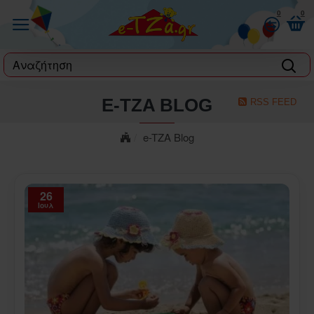
0
0
label
E-TZA BLOG
RSS FEED
e-TZA Blog
26
Ιουλ