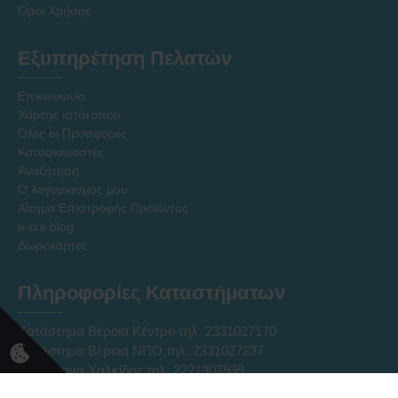
Όροι Χρήσης
Εξυπηρέτηση Πελατών
Επικοινωνία
Χάρτης ιστότοπου
Όλες οι Προσφορές
Κατασκευαστές
Αναζήτηση
Ο λογαριασμός μου
Αίτημα Επιστροφής Προϊόντος
e-tza blog
Δωροκάρτες
Πληροφορίες Καταστήματων
Κατάστημα Βέροια Κέντρο τηλ. 2331027170
Κατάστημα Βέροια ΝΠΟ τηλ. 2331027237
Κατάστημα Χαλκίδας τηλ. 2221307939
Ηλεκτρονικό Κατάστημα Eshop τηλ. 2331331752