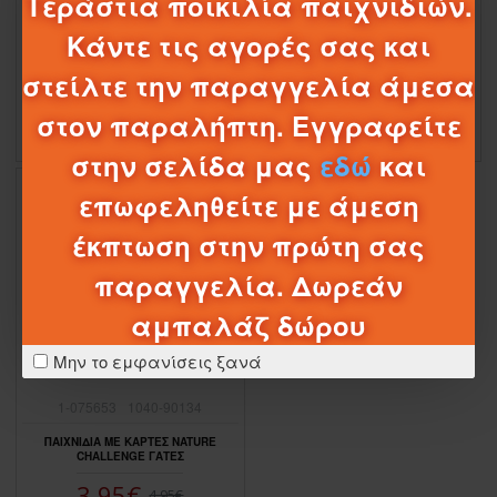
Τεράστια ποικιλία παιχνιδιών.
ΠΑΙΧΝΙΔΙΑ ΜΕ ΚΑΡΤΕΣ NATURE
ΠΑΙΧΝΙΔΙΑ ΜΕ ΚΑΡΤΕΣ NATURE
Κάντε τις αγορές σας και
CHALLENGE ΖΩΑ ΘΑΛΑΣΣΑΣ
CHALLENGE ΔΕΙΝΟΣΑΥΡΟΙ
3,95€
4,95€
4,26€
στείλτε την παραγγελία άμεσα
στον παραλήπτη. Εγγραφείτε
στην σελίδα μας
εδώ
και
ΠΤΏΣΗ ΤΙΜΉΣ
επωφεληθείτε με άμεση
-20 %
έκπτωση στην πρώτη σας
παραγγελία. Δωρεάν
αμπαλάζ δώρου
Μην το εμφανίσεις ξανά
1-075653
1040-90134
ΠΑΙΧΝΙΔΙΑ ΜΕ ΚΑΡΤΕΣ NATURE
CHALLENGE ΓΑΤΕΣ
3,95€
4,95€