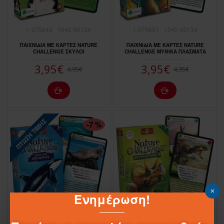
1-075648
1040-90134
1-075651
1040-90134
ΠΑΙΧΝΙΔΙΑ ΜΕ ΚΑΡΤΕΣ NATURE
ΠΑΙΧΝΙΔΙΑ ΜΕ ΚΑΡΤΕΣ NATURE
CHALLENGE ΣΚΥΛΟΙ
CHALLENGE ΜΥΘΙΚΑ ΠΛΑΣΜΑΤΑ
3,95€
3,95€
4,95€
4,95€
ΠΤΏΣΗ ΤΙΜΉΣ
-7 %
Ενημέρωση!
1-075652
1040-90134
1-075649
1040-30134