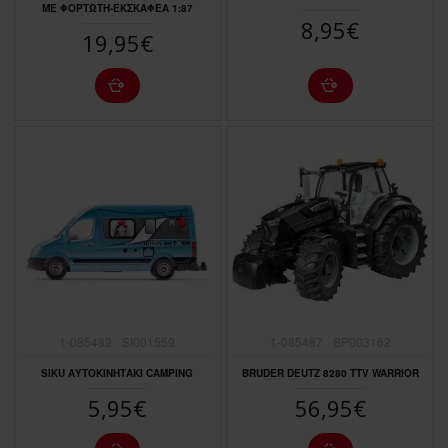
ΜΕ ΦΟΡΤΩΤΗ-ΕΚΣΚΑΦΕΑ 1:87
8,95€
19,95€
1-085482
SI001559
1-085487
ΒΡ003162
SIKU AΥΤΟΚΙΝΗΤΑΚΙ CAMPING
BRUDER DEUTZ 8280 TTV WARRIOR
5,95€
56,95€