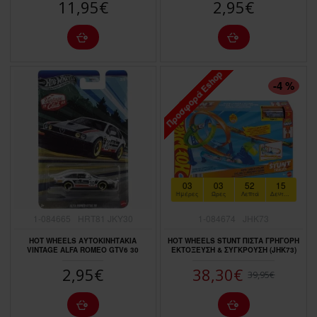
11,95€
2,95€
Προσφορά Eshop
ΠΤΏΣΗ ΤΙΜΉΣ
-4 %
03
03
52
14
Ημέρες
Ώρες
Λεπτά
Δευτερόλεπτα
1-084665
HRT81 JKY30
1-084674
JHK73
HOT WHEELS ΑΥΤΟΚΙΝΗΤΑΚΙΑ
HOT WHEELS STUNT ΠΙΣΤΑ ΓΡΗΓΟΡΗ
VINTAGE ALFA ROMEO GTV6 30
ΕΚΤΟΞΕΥΣΗ & ΣΥΓΚΡΟΥΣΗ (JHK73)
2,95€
38,30€
39,95€