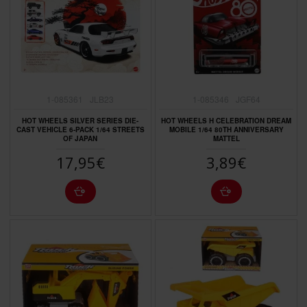
1-085361
JLB23
1-085346
JGF64
HOT WHEELS SILVER SERIES DIE-
HOT WHEELS H CELEBRATION DREAM
CAST VEHICLE 6-PACK 1/64 STREETS
MOBILE 1/64 80TH ANNIVERSARY
OF JAPAN
MATTEL
17,95€
3,89€