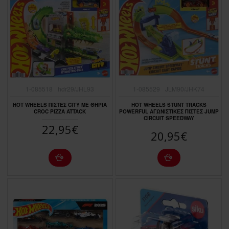
1-085518
hdr29/JHL93
1-085529
JLM90/JHK74
HOT WHEELS ΠΙΣΤΕΣ CITY ΜΕ ΘΗΡΙΑ
HOT WHEELS STUNT TRACKS
CROC PIZZA ATTACK
POWERFUL ΑΓΩΝΙΣΤΙΚΕΣ ΠΙΣΤΕΣ JUMP
CIRCUIT SPEEDWAY
22,95€
20,95€