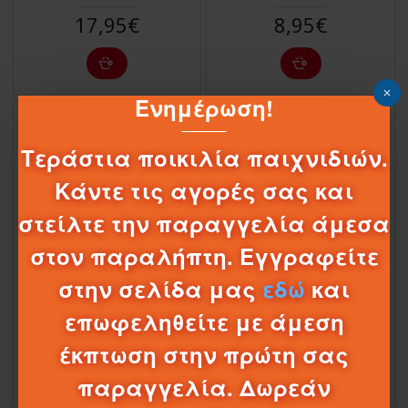
17,95€
8,95€
Ενημέρωση!
Τεράστια ποικιλία παιχνιδιών.
Κάντε τις αγορές σας και
στείλτε την παραγγελία άμεσα
στον παραλήπτη. Εγγραφείτε
στην σελίδα μας
εδώ
και
1-085208
0008.3014
1-085209
0008.3022
επωφεληθείτε με άμεση
ΦΡΙΞΙΟΝ ΦΑΓΑΝΑ-ΦΟΡΤΗΓΟ ΠΑΡΑΛΙΑΣ
ΦΡΙΞΙΟΝ ΦΑΓΑΝΑ ΠΑΡΑΛΙΑΣ 32CΜ ΣΕ
33CΜ ΣΕ ΡVC ΒΑG 3014
ΡVC 3022
έκπτωση στην πρώτη σας
11,95€
11,95€
παραγγελία. Δωρεάν