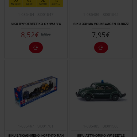
Ημέρες
Ώρες
Λεπτά
Δευτερόλεπτα
1-085484
SI001547
1-085486
SI001562
SIKU ΠΥΡΟΣΒΕΣΤΙΚΟ ΟΧΗΜΑ VW
SIKU ΟΧΗΜΑ VOLKSWAGEN ID.BUZZ
8,52€
7,95€
8,95€
1-085467
SI001761
1-085485
SI001560
SIKU ΕΠΙΚΑΘΗΜΕΝΟ ΦΟΡΤΗΓΟ MAN
SIKU ΑΣΤΥΝΟΜΙΚΟ VW BEETLE