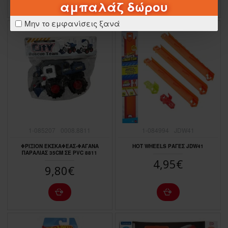
αμπαλάζ δώρου
Μην το εμφανίσεις ξανά
1-085207
0008.8811
1-084994
JDW41
ΦΡΙΞΙΟΝ ΕΚΣΚΑΦΕΑΣ-ΦΑΓΑΝΑ
HOT WHEELS ΡΑΓΕΣ JDW41
ΠΑΡΑΛΙΑΣ 35CΜ ΣΕ ΡVC 8811
4,95€
9,80€