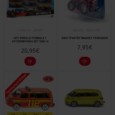
1-085516
JMM24
1-085483
SI001108
HOT WHEELS FORMULA 1
SIKU ΤΡΑΚΤΕΡ MASSEY FERGUSON
ΑΥΤΟΚΙΝΗΤΑΚΙΑ ΣΕΤ ΤΩΝ 10
7,95€
20,95€
Προσφορά Eshop
ΠΤΏΣΗ ΤΙΜΉΣ
-5 %
03
03
52
14