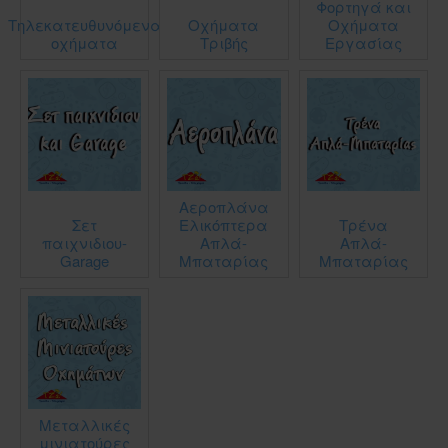
Φορτηγά και
Τηλεκατευθυνόμενα
Οχήματα
Οχήματα
οχήματα
Τριβής
Εργασίας
Αεροπλάνα
Σετ
Ελικόπτερα
Τρένα
παιχνιδιου-
Απλά-
Απλά-
Garage
Μπαταρίας
Μπαταρίας
Μεταλλικές
μινιατούρες