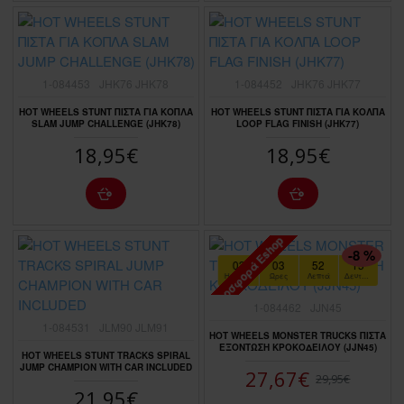
1-084453
JHK76 JHK78
1-084452
JHK76 JHK77
HOT WHEELS STUNT ΠΙΣΤΑ ΓΙΑ ΚΟΠΛΑ
HOT WHEELS STUNT ΠΙΣΤΑ ΓΙΑ ΚΟΛΠΑ
SLAM JUMP CHALLENGE (JHK78)
LOOP FLAG FINISH (JHK77)
18,95€
18,95€
Προσφορά Eshop
ΠΤΏΣΗ ΤΙΜΉΣ
-8 %
03
03
52
14
Ημέρες
Ώρες
Λεπτά
Δευτερόλεπτα
1-084462
JJN45
1-084531
JLM90 JLM91
HOT WHEELS MONSTER TRUCKS ΠΙΣΤΑ
ΕΞΟΝΤΩΣΗ ΚΡΟΚΟΔΕΙΛΟΥ (JJN45)
HOT WHEELS STUNT TRACKS SPIRAL
JUMP CHAMPION WITH CAR INCLUDED
27,67€
29,95€
21,95€