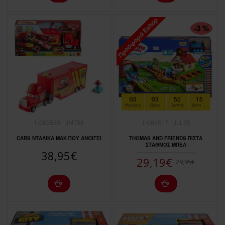
Προσφορά Eshop
ΠΤΏΣΗ ΤΙΜΉΣ
-3 %
03
03
52
14
Ημέρες
Ώρες
Λεπτά
Δευτερόλεπτα
1-085550
JMT58
1-085517
JLL35
CARS ΝΤΑΛΙΚΑ ΜΑΚ ΠΟΥ ΑΝΟΙΓΕΙ
THOMAS AND FRIENDS ΠΙΣΤΑ
ΣΤΑΘΜΟΣ ΜΠΕΛ
38,95€
29,19€
29,95€