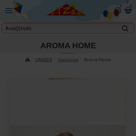
0
0
label
AROMA HOME
UNISEX
Λούτρινα
Aroma Home