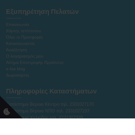
Εξυπηρέτηση Πελατών
Επικοινωνία
Χάρτης ιστότοπου
Όλες οι Προσφορές
Κατασκευαστές
Αναζήτηση
Ο λογαριασμός μου
Αίτημα Επιστροφής Προϊόντος
e-tza blog
Δωροκάρτες
Πληροφορίες Καταστήματων
Κατάστημα Βέροια Κέντρο τηλ. 2331027170
Κατάστημα Βέροια ΝΠΟ τηλ. 2331027237
Κατάστημα Χαλκίδας τηλ. 2221307939
Ηλεκτρονικό Κατάστημα Eshop τηλ. 2331331752