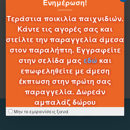
Ενημέρωση!
Λούτρινα της εταιρίας Aroma Home, με απαλή
Τεράστια ποικιλία παιχνιδιών.
υφή ιδανικά ως διακοσμητικά για το δωμάτιο ή
Κάντε τις αγορές σας και
το κρεβάτι.
στείλτε την παραγγελία άμεσα
στον παραλήπτη. Εγγραφείτε
Δεν υπάρχουν προϊόντα σε αυτήν την κατηγορία.
στην σελίδα μας
εδώ
και
ΣΥΝΈΧΕΙΑ
επωφεληθείτε με άμεση
έκπτωση στην πρώτη σας
παραγγελία. Δωρεάν
αμπαλάζ δώρου
Μην το εμφανίσεις ξανά