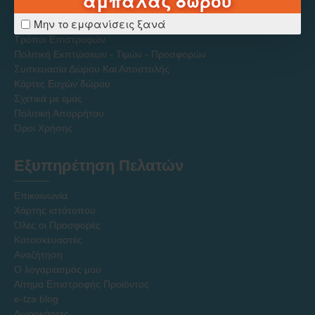
αμπαλάζ δώρου
Τρόποι Πληρωμής
Μην το εμφανίσεις ξανά
Τρόποι Αποστολών
Τρόποι Επιστροφών
Πολιτική Εκπτώσεων - Τιμών - Προσφορών
Συσκευασία Δώρου Και Αποστολής
Κάρτες Ευχών δώρου
Σχετικά με εμάς
Πολιτική Απορρήτου
Όροι Χρήσης
Εξυπηρέτηση Πελατών
Επικοινωνία
Χάρτης ιστότοπου
Όλες οι Προσφορές
Κατασκευαστές
Αναζήτηση
Ο λογαριασμός μου
Αίτημα Επιστροφής Προϊόντος
e-tza blog
Δωροκάρτες