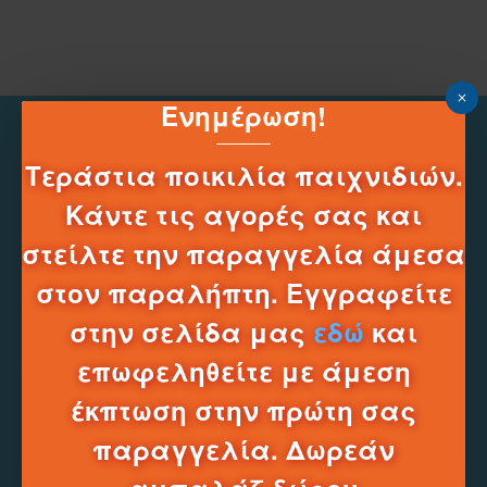
Ενημέρωση!
Τεράστια ποικιλία παιχνιδιών.
Κάντε τις αγορές σας και
στείλτε την παραγγελία άμεσα
στον παραλήπτη. Εγγραφείτε
στην σελίδα μας
εδώ
και
Τηλεφωνικό Κέντρο e-shop
______
επωφεληθείτε με άμεση
2331331752
έκπτωση στην πρώτη σας
Δευ-Σαβ 10:00 - 20:00
παραγγελία. Δωρεάν
Πληροφοριες