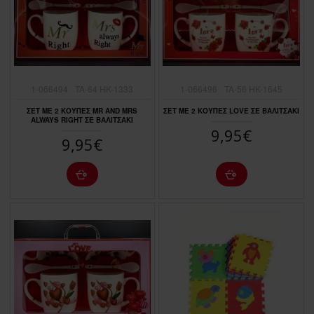
1-066494
TA-64 HK-1333
1-066496
TA-56 HK-1645
ΣΕΤ ΜΕ 2 ΚOΥΠΕΣ MR AND MRS
ΣΕΤ ΜΕ 2 ΚOΥΠΕΣ LOVE ΣΕ ΒΑΛΙΤΣΑΚΙ
ALWAYS RIGHT ΣΕ ΒΑΛΙΤΣΑΚΙ
9,95€
9,95€