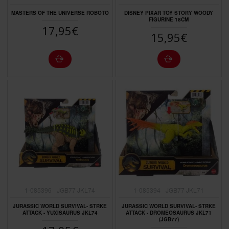
MASTERS OF THE UNIVERSE ROBOTO
DISNEY PIXAR TOY STORY WOODY
FIGURINE 18CM
17,95€
15,95€
1-085396
JGB77 JKL74
1-085394
JGB77 JKL71
JURASSIC WORLD SURVIVAL- STRKE
JURASSIC WORLD SURVIVAL- STRKE
ATTACK - YUXISAURUS JKL74
ATTACK - DROMEOSAURUS JKL71
(JGB77)