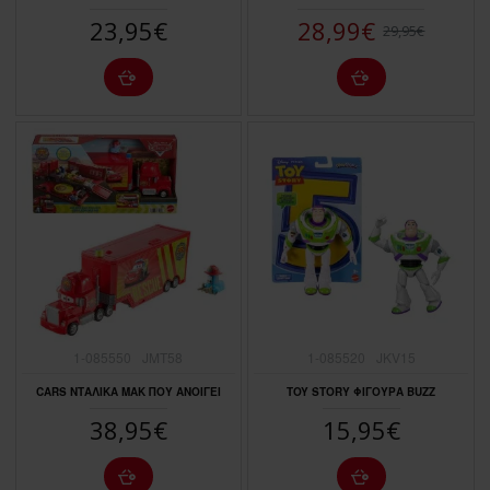
23,95€
28,99€
29,95€
1-085550
JMT58
1-085520
JKV15
CARS ΝΤΑΛΙΚΑ ΜΑΚ ΠΟΥ ΑΝΟΙΓΕΙ
TOY STORY ΦΙΓΟΥΡΑ BUZZ
38,95€
15,95€