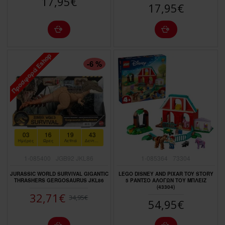
17,95€
17,95€
Προσφορά Eshop
ΠΤΏΣΗ ΤΙΜΉΣ
-6 %
03
16
19
41
Ημέρες
Ώρες
Λεπτά
Δευτερόλεπτα
1-085400
JGB92 JKL86
1-085364
73304
JURASSIC WORLD SURVIVAL GIGANTIC
LEGO DISNEY AND PIXAR TOY STORY
THRASHERS GERGOSAURUS JKL86
5 ΡΑΝΤΣΟ ΑΛΟΓΩΝ ΤΟΥ ΜΠΛΕΙΖ
(43304)
32,71€
34,95€
54,95€