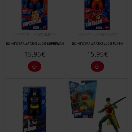
1-085525
JMD67/JMD69
1-085526
JMD67/JMD70
DC ΦΙΓΟΥΡA ΔΡΑΣΗΣ 30CM SUPERMAN
DC ΦΙΓΟΥΡA ΔΡΑΣΗΣ 30CM FLASH
15,95€
15,95€