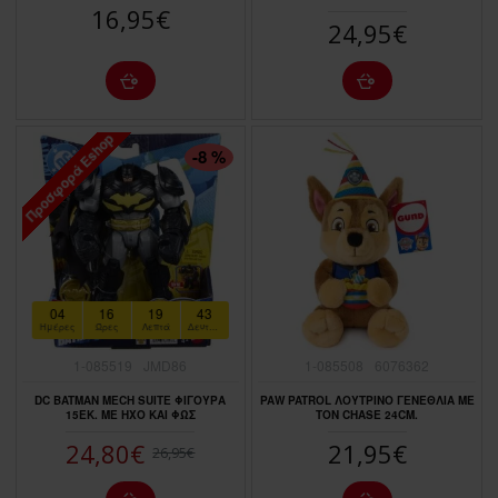
16,95€
24,95€
Προσφορά Eshop
ΠΤΏΣΗ ΤΙΜΉΣ
-8 %
04
16
19
41
Ημέρες
Ώρες
Λεπτά
Δευτερόλεπτα
1-085519
JMD86
1-085508
6076362
DC BATMAN MECΗ SUITE ΦΙΓΟΥΡΑ
PAW PATROL ΛΟΥΤΡΙΝΟ ΓΕΝΕΘΛΙΑ ΜΕ
15ΕΚ. ΜΕ ΗΧΟ ΚΑΙ ΦΩΣ
ΤΟΝ CHASE 24CM.
24,80€
21,95€
26,95€