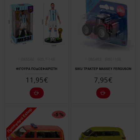
1-085500
005.7-14B
1-085483
SI001108
ΦΙΓΟΥΡΑ ΠΟΔΟΣΦΑΙΡΙΣΤΗ
SIKU ΤΡΑΚΤΕΡ MASSEY FERGUSON
11,95€
7,95€
Προσφορά Eshop
ΠΤΏΣΗ ΤΙΜΉΣ
-5 %