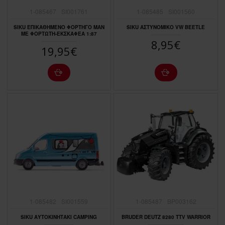
1-085467
SI001761
1-085485
SI001560
SIKU ΕΠΙΚΑΘΗΜΕΝΟ ΦΟΡΤΗΓΟ MAN
SIKU ΑΣΤΥΝΟΜΙΚΟ VW BEETLE
ΜΕ ΦΟΡΤΩΤΗ-ΕΚΣΚΑΦΕΑ 1:87
8,95€
19,95€
1-085482
SI001559
1-085487
ΒΡ003162
SIKU AΥΤΟΚΙΝΗΤΑΚΙ CAMPING
BRUDER DEUTZ 8280 TTV WARRIOR