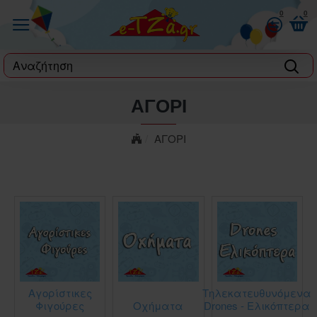
0
0
label
ΑΓΟΡΙ
ΑΓΟΡΙ
Αγορίστικες
Τηλεκατευθυνόμενα
Φιγούρες
Οχήματα
Drones - Ελικόπτερα