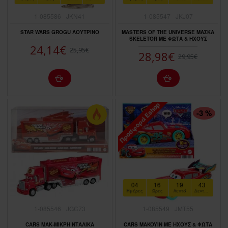
1-085586
JKN41
1-085547
JKJ07
STAR WARS GROGU ΛΟΥΤΡΙΝΟ
MASTERS OF THE UNIVERSE ΜΑΣΚΑ
SKELETOR ΜΕ ΦΩΤΑ & ΗΧΟΥΣ
24,14€
25,95€
28,98€
29,95€
Προσφορά Eshop
ΠΤΏΣΗ ΤΙΜΉΣ
-3 %
04
16
19
41
Ημέρες
Ώρες
Λεπτά
Δευτερόλεπτα
1-085546
JGC73
1-085549
JMT55
CARS ΜΑΚ-ΜΙΚΡΗ ΝΤΑΛΙΚΑ
CARS MAKOYIN ΜΕ ΗΧΟΥΣ & ΦΩΤΑ