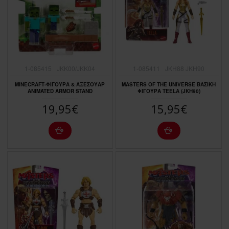
1-085415
JKK00/JKK04
1-085411
JKH88 JKH90
MINECRAFT-ΦΙΓΟΥΡΑ & ΑΞΕΣΟΥΑΡ
MASTERS OF THE UNIVERSE ΒΑΣΙΚΗ
ANIMATED ARMOR STAND
ΦΙΓΟΥΡΑ TEELA (JKH90)
19,95€
15,95€