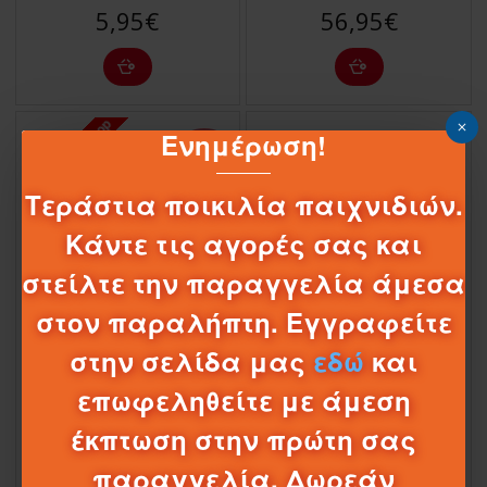
5,95€
56,95€
Προσφορά Eshop
ΠΤΏΣΗ ΤΙΜΉΣ
Ενημέρωση!
-6 %
Τεράστια ποικιλία παιχνιδιών.
Κάντε τις αγορές σας και
στείλτε την παραγγελία άμεσα
04
16
19
41
Ημέρες
Ώρες
Λεπτά
Δευτερόλεπτα
στον παραλήπτη. Εγγραφείτε
1-085462
BR002685
1-085391
FJN34 FJN38
στην σελίδα μας
εδώ
και
BRUDER ΑΣΤΥΝΟΜΙΚΟ ΕΙΔΙΚΩΝ
HOT WHEELS ΑΝΑΔΙΠΛΟΥΜΕΝΗ ΠΙΣΤΑ
επωφεληθείτε με άμεση
ΔΥΝΑΜΕΩΝ MERCEDES BENZ
- GHOST GARAGE (FJN38)
SPRINTER/2
13,95€
έκπτωση στην πρώτη σας
74,45€
78,95€
παραγγελία. Δωρεάν