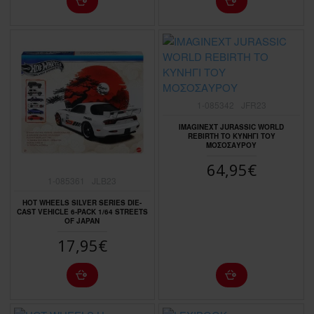
1-085342
JFR23
IMAGINEXT JURASSIC WORLD
REBIRTH ΤΟ ΚΥΝΗΓΙ ΤΟΥ
ΜΟΣΟΣΑΥΡΟΥ
64,95€
1-085361
JLB23
HOT WHEELS SILVER SERIES DIE-
CAST VEHICLE 6-PACK 1/64 STREETS
OF JAPAN
17,95€