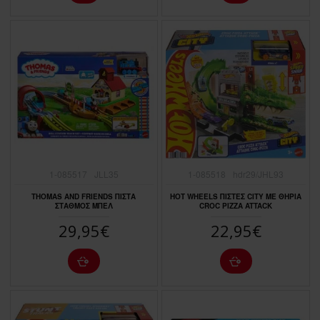
1-085517
JLL35
1-085518
hdr29/JHL93
THOMAS AND FRIENDS ΠΙΣΤΑ
HOT WHEELS ΠΙΣΤΕΣ CITY ΜΕ ΘΗΡΙΑ
ΣΤΑΘΜΟΣ ΜΠΕΛ
CROC PIZZA ATTACK
29,95€
22,95€