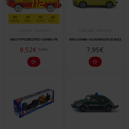
00
16
19
41
Ημέρες
Ώρες
Λεπτά
Δευτερόλεπτα
1-085484
SI001547
1-085486
SI001562
SIKU ΠΥΡΟΣΒΕΣΤΙΚΟ ΟΧΗΜΑ VW
SIKU ΟΧΗΜΑ VOLKSWAGEN ID.BUZZ
8,52€
7,95€
8,95€