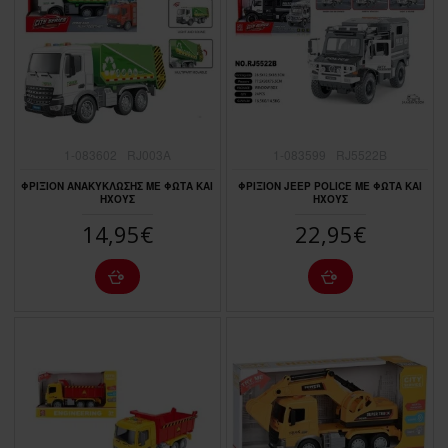
1-083602
RJ003Α
1-083599
RJ5522Β
ΦΡΙΞΙΟΝ ΑΝΑΚΥΚΛΩΣΗΣ ΜΕ ΦΩΤΑ ΚΑΙ
ΦΡΙΞΙΟΝ JΕΕΡ ΡΟLΙCΕ ΜΕ ΦΩΤΑ ΚΑΙ
ΗΧΟΥΣ
ΗΧΟΥΣ
14,95€
22,95€