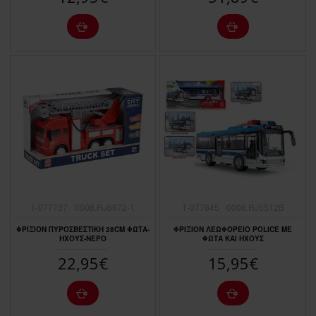
1-077737
0008.RJ6672-1
1-077645
0008.RJ5512B
ΦΡΙΞΙΟΝ ΠΥΡΟΣΒΕΣΤΙΚΗ 28CΜ ΦΩΤΑ-
ΦΡΙΞΙΟΝ ΛΕΩΦΟΡΕΙΟ ΡΟLΙCΕ ΜΕ
ΗΧΟΥΣ-ΝΕΡΟ
ΦΩΤΑ ΚΑΙ ΗΧΟΥΣ
22,95€
15,95€