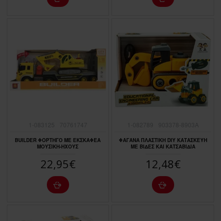
1-083125
70761747
1-082789
903378-8903A
BUILDER ΦΟΡΤΗΓΟ ΜΕ ΕΚΣΚΑΦΕΑ
ΦΑΓΑΝΑ ΠΛΑΣΤΙΚΗ DIY ΚΑΤΑΣΚΕΥΗ
ΜΟΥΣΙΚΗ-ΗΧΟYΣ
ΜΕ ΒΙΔΕΣ ΚΑΙ ΚΑΤΣΑΒΙΔΙΑ
22,95€
12,48€