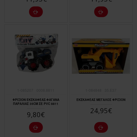
1-085207
0008.8811
1-084848
35.E37
ΦΡΙΞΙΟΝ ΕΚΣΚΑΦΕΑΣ-ΦΑΓΑΝΑ
ΕΚΣΚΑΦΕΑΣ ΜΕΓΑΛΟΣ ΦΡΙΞΙΟΝ
ΠΑΡΑΛΙΑΣ 35CΜ ΣΕ ΡVC 8811
24,95€
9,80€