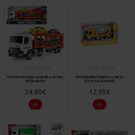
1-083600
RJ3380
1-083605
RJ002Α
ΦΡΙΞΙΟΝ ΝΤΑΛΙΚΑ 38CΜ ΜΕ 6 ΑΥΤΟΚ.
ΦΡΙΞΙΟΝ ΜΠΕΤΟΝΙΕΡΑ 22CΜ ΣΕ
ΦΩΤΑ-ΗΧΟΥΣ
ΚΟΥΤΙ.ΦΩΤΑ.ΗΧΟΥΣ
24,80€
12,95€