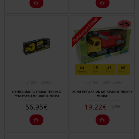
Προσφορά Eshop
ΠΤΏΣΗ ΤΙΜΉΣ
-4 %
04
15
46
06
Ημέρες
Ώρες
Λεπτά
Δευτερόλεπτα
1-071260
36460
1-071284
003758WD
ΟΧΗΜΑ MAGIC TRUCK TECHNIC
ΖΩΝΗ ΕΡΓΑΛΕΙΩΝ ΜΕ ΚΡΑΝΟΣ MICKEY
ΡΥΜΟΥΛΚΟ ΜΕ ΜΠΕΤΟΝΙΕΡΑ
MOUSE
56,95€
19,22€
19,95€