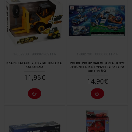
1-082788
903361-8911A
1-082730
0008.8811-14
ΚΛΑΡΚ ΚΑΤΑΣΚΕΥΗ DIY ME ΒΙΔΕΣ ΚΑΙ
ΡΟLΙCΕ ΡΙC UΡ CΑR ΜΕ ΦΩΤΑ ΗΧΟΥΣ
ΚΑΤΣΑΒΙΔΙΑ
ΣΗΚΩΝΕΤΑΙ ΚΑΙ ΓΥΡΙΖΕΙ ΓΥΡΩ ΓΥΡΩ
8811-14 Β/Ο
11,95€
14,90€