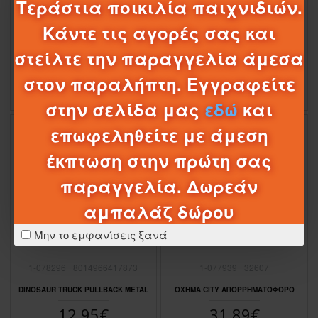
Τεράστια ποικιλία παιχνιδιών.
ΦΡΙΞΙΟΝ ΡΟLΙCΕ JΕΕΡ 25CΜ ME ΦΩΤΑ
ΓΕΡΑΝΟΣ ΚΑΛΩΔΙΟΥ ΜΕ ΦΩΤΑ ΚΑΙ
Κάντε τις αγορές σας και
KAI ΗΧΟΥΣ
ΗΧΟΥΣ
16,85€
39,89€
στείλτε την παραγγελία άμεσα
17,95€
στον παραλήπτη. Εγγραφείτε
στην σελίδα μας
εδώ
και
επωφεληθείτε με άμεση
έκπτωση στην πρώτη σας
παραγγελία. Δωρεάν
αμπαλάζ δώρου
Μην το εμφανίσεις ξανά
1-078296
8014966417873
1-077939
32607
DINOSAUR TRUCK PULLBACK METAL
ΟΧΗΜΑ CITY ΑΠΟΡΡΗΜΑΤΟΦΌΡΟ
12,95€
31,89€