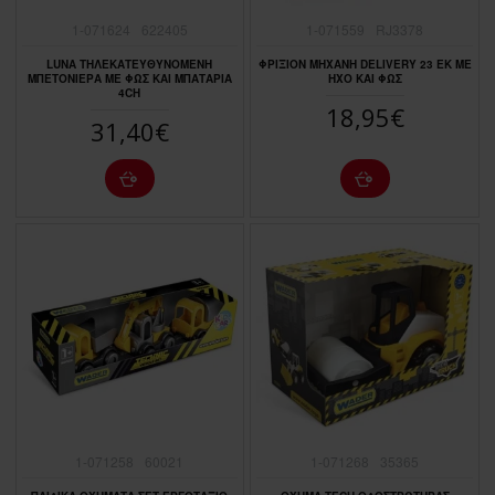
1-071624
622405
1-071559
RJ3378
LUNA ΤΗΛΕΚΑΤΕΥΘΥΝΟΜΕΝΗ
ΦΡΙΞΙΟΝ ΜΗΧΑΝΗ DELIVERY 23 EK ΜΕ
ΜΠΕΤΟΝΙΕΡΑ ΜΕ ΦΩΣ ΚΑΙ ΜΠΑΤΑΡΙA
ΗΧΟ ΚΑΙ ΦΩΣ
4CH
18,95€
31,40€
1-071258
60021
1-071268
35365