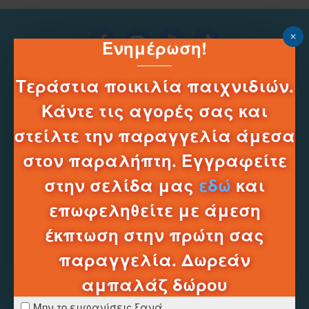
Ενημέρωση!
Τεράστια ποικιλία παιχνιδιών.
Κάντε τις αγορές σας και
στείλτε την παραγγελία άμεσα
στον παραλήπτη. Εγγραφείτε
Τηλεφωνικό Κέντρο e-shop
______
στην σελίδα μας
εδώ
και
2331331752
επωφεληθείτε με άμεση
Δευ-Σαβ 10:00 - 20:00
έκπτωση στην πρώτη σας
Πληροφοριες
παραγγελία. Δωρεάν
Τρόποι Πληρωμής
αμπαλάζ δώρου
Τρόποι Αποστολών
Τρόποι Επιστροφών
Μην το εμφανίσεις ξανά