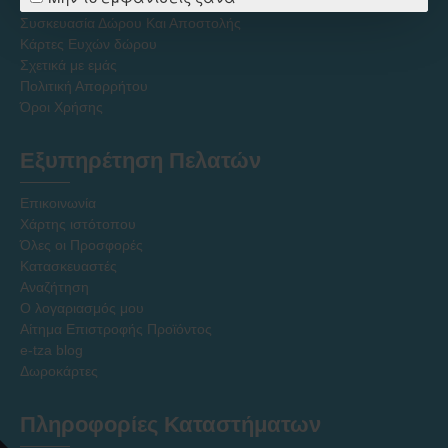
Πολιτική Εκπτώσεων - Τιμών - Προσφορών
Συσκευασία Δώρου Και Αποστολής
Κάρτες Ευχών δώρου
Σχετικά με εμάς
Πολιτική Απορρήτου
Όροι Χρήσης
Εξυπηρέτηση Πελατών
Επικοινωνία
Χάρτης ιστότοπου
Όλες οι Προσφορές
Κατασκευαστές
Αναζήτηση
Ο λογαριασμός μου
Αίτημα Επιστροφής Προϊόντος
e-tza blog
Δωροκάρτες
Πληροφορίες Καταστήματων