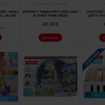
0144
1-059569
31201010239
1-0
ΝΟ - KIKKA
ΒΡΕΦΙΚΟ ΓΥΜΝΑΣΤΗΡΙΟ KIKKA BOO
ΠΛΑΣΤΙΚΕΣ
LL IN ONE
PLAYMAT PIANO ΜΠΛΕ
ΔΙΧΤΥ ΓΙΑ
49,90€
90€
ΚΑΛΆΘΙ
ΠΤΏΣΗ ΤΙΜΉΣ