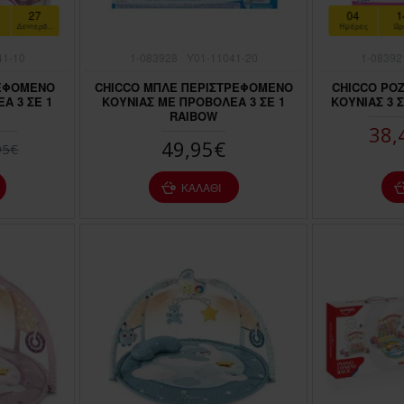
25
04
1
Δευτερόλεπτα
Ημέρες
Ώρ
41-10
1-083928
Y01-11041-20
1-08392
ΡΕΦΟΜΕΝΟ
CHICCO ΜΠΛΕ ΠΕΡΙΣΤΡΕΦΟΜΕΝΟ
CHICCO ΡΟ
Α 3 ΣΕ 1
ΚΟΥΝΙΑΣ ΜΕ ΠΡΟΒΟΛΕΑ 3 ΣΕ 1
ΚΟΥΝΙΑΣ 3 
RAIBOW
38,
49,95€
95€
ΚΑΛΆΘΙ