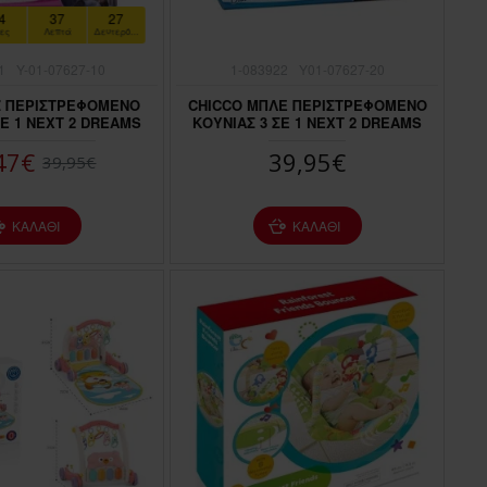
4
37
25
ες
Λεπτά
Δευτερόλεπτα
1
Y-01-07627-10
1-083922
Y01-07627-20
Ζ ΠΕΡΙΣΤΡΕΦΟΜΕΝΟ
CHICCO ΜΠΛΕ ΠΕΡΙΣΤΡΕΦΟΜΕΝΟ
ΣΕ 1 NEXT 2 DREAMS
ΚΟΥΝΙΑΣ 3 ΣΕ 1 NEXT 2 DREAMS
47€
39,95€
39,95€
ΚΑΛΆΘΙ
ΚΑΛΆΘΙ