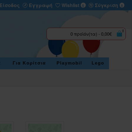
Είσοδος
Εγγραφή
Wishlist
Σύγκριση
0
0
0
0 προϊόν(τα) - 0,00€
α
Για Κορίτσια
Playmobil
Lego