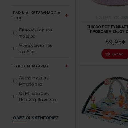
ΠΑΙΧΝΊΔΙ ΚΑΤΆΛΛΗΛΟ ΓΙΑ
1-083925
Y01-098
ΤΗΝ
CHICCO ΡΟΖ ΓΥΜΝΑΣ
Εκπαιδευση του
ΠΡΟΒΟΛΕΑ ENJOY 
παιδιου
59,95€
Ψυχαγωγια του
παιδιου
ΚΑΛΆΘΙ
ΤΎΠΟΣ ΜΠΑΤΑΡΙΆΣ
Λειτουργει με
Μπαταρια
Οι Μπαταριες
Περιλαμβανονται
ΌΛΕΣ ΟΙ ΚΑΤΗΓΟΡΊΕΣ