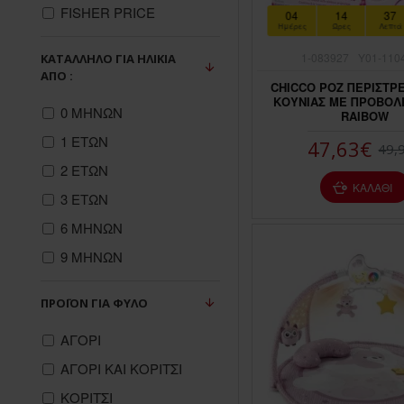
FISHER PRICE
04
14
37
Ημέρες
Ώρες
Λεπτά
1-083927
Y01-110
ΚΑΤΆΛΛΗΛΟ ΓΙΑ ΗΛΙΚΊΑ
ΑΠΌ :
CHICCO ΡΟΖ ΠΕΡΙΣΤ
ΚΟΥΝΙΑΣ ΜΕ ΠΡΟΒΟΛΕ
0 ΜΗΝΩΝ
RAIBOW
1 ΕΤΩΝ
47,63€
49,
2 ΕΤΩΝ
ΚΑΛΆΘΙ
3 ΕΤΩΝ
6 ΜΗΝΩΝ
9 ΜΗΝΩΝ
ΠΡΟΪΌΝ ΓΙΑ ΦΎΛΟ
ΑΓΟΡΙ
ΑΓΟΡΙ ΚΑΙ ΚΟΡΙΤΣΙ
ΚΟΡΙΤΣΙ