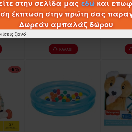
ίτε στην σελίδα μας
εδώ
και επωφ
05
1-077814
06/007
1-0
ση έκπτωση στην πρώτη σας παρα
 ΧΑΛΑΚΙ
KIDS HIT ΒΡΕΦΙΚΟ ΓΥΜΝΑΣΤΗΡΙΟ
KIDS HIT Β
ΛΗΣ ΟΨΗΣ
ΧΑΡΟΥΜΕΝΗ ΦΑΡΜΑ KH06/007
ΖΩΟΛΟΓΙΚΟ
Δωρεάν αμπαλάζ δώρου
54,95€
νίσεις ξανά
ΚΑΛΆΘΙ
-6 %
25
Δευτερόλεπτα