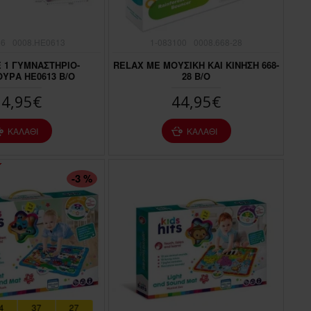
56
0008.ΗΕ0613
1-083100
0008.668-28
Ε 1 ΓΥΜΝΑΣΤΗΡΙΟ-
RΕLΑΧ ΜΕ ΜΟΥΣΙΚΗ ΚΑΙ ΚΙΝΗΣΗ 668-
ΥΡΑ ΗΕ0613 Β/Ο
28 Β/Ο
34,95€
44,95€
ΚΑΛΆΘΙ
ΚΑΛΆΘΙ
-3 %
4
37
25