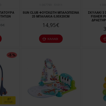
0
1-067790
51011
1-06
ΡΠΑΤΟΥΡΑ
SUN CLUB ΦΟΥΣΚΩΤΗ ΜΠΑΛΟΠΙΣΙΝΑ
ΣΚΥΛΑΚΙ 3
ΟΤΗΤΩΝ
25 ΜΠΑΛΑΚΙΑ 0,95X20CM
FISHER P
ΔΡΑΣΤΗΡ
14,95€
95€
ΚΑΛΆΘΙ
-5 %
25
Δευτερόλεπτα