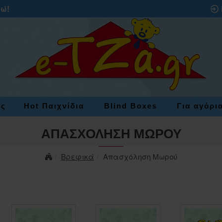
ρώ!
ες
Hot Παιχνίδια
Blind Boxes
Για αγόρι
ΑΠΑΣΧΌΛΗΣΗ ΜΩΡΟΎ
Βρεφικά
Απασχόληση Μωρού