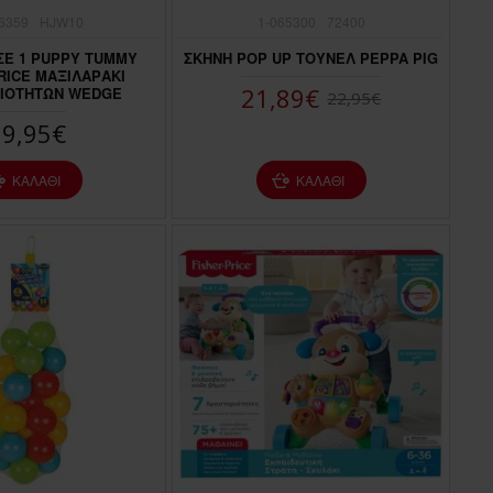
6359
HJW10
1-065300
72400
 ΣΕ 1 PUPPY TUMMY
ΣΚΗΝΗ POP UP ΤΟΥΝΕΛ PEPPA PIG
RICE ΜΑΞΙΛΑΡΑΚΙ
21,89€
ΙΟΤΗΤΩΝ WEDGE
22,95€
39,95€
ΚΑΛΆΘΙ
ΚΑΛΆΘΙ