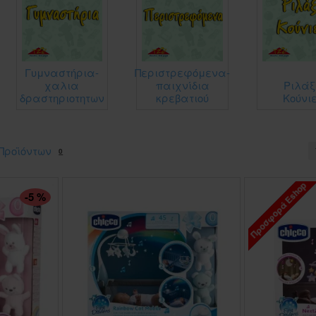
Γυμναστήρια-
Περιστρεφόμενα-
χαλια
παιχνίδια
Ριλάξ
δραστηριοτητων
κρεβατιού
Κούνι
Προϊόντων
0
Προσφορά Eshop
ΠΤΏΣΗ ΤΙΜΉΣ
-5 %