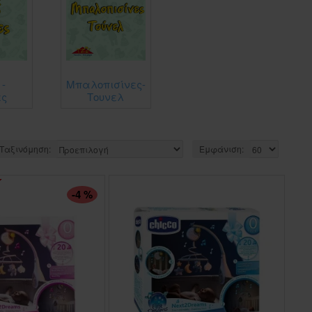
 -
Μπαλοπισίνες-
ες
Τουνελ
Ταξινόμηση:
Εμφάνιση:
-4 %