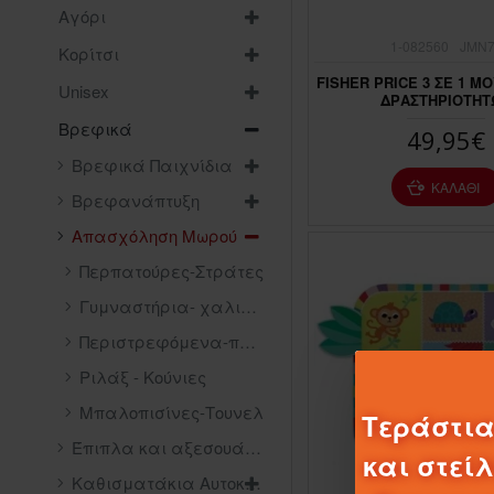
Αγόρι
1-082560
JMN
Κορίτσι
FISHER PRICE 3 ΣΕ 1 Μ
Unisex
ΔΡΑΣΤΗΡΙΟΤΗΤ
Βρεφικά
49,95€
Βρεφικά Παιχνίδια
ΚΑΛΆΘΙ
Βρεφανάπτυξη
Απασχόληση Μωρού
Περπατούρες-Στράτες
Γυμναστήρια- χαλια δραστηριοτητων
Περιστρεφόμενα-παιχνίδια κρεβατιού
Ριλάξ - Κούνιες
Μπαλοπισίνες-Τουνελ
Τεράστια
Έπιπλα και αξεσουάρ δωματίου
και στεί
Καθισματάκια Αυτοκινήτου