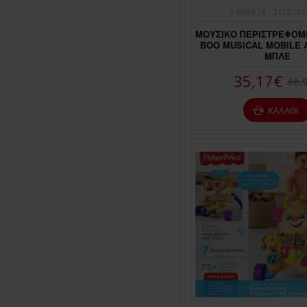
1-059578
3120101
ΜΟΥΣΙΚΟ ΠΕΡΙΣΤΡΕΦΟΜΕ
BOO MUSICAL MOBILE A
ΜΠΛΕ
35,17€
36,
ΚΑΛΆΘΙ