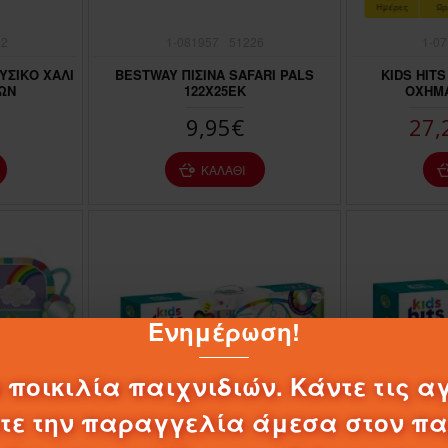
Ημέρες
Ώρ
72
1-081957
51226
1-0
ΟΥΣΙΚΟ ΧΑΛΙ
BESTWAY ΠΙΣΙΝΑ SAFARI PALS
KIDS HIT
ΩΝ
122Χ25ΕΚ
ΟΧΗΜΑ
9,95€
27,
ΚΑΛΆΘΙ
Ενημέρωση!
 ποικιλία παιχνιδιών. Κάντε τις α
λτε την παραγγελία άμεσα στον π