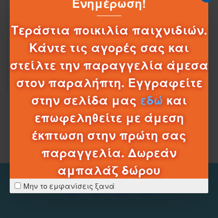
Ενημέρωση!
1-006049
21017
Τεράστια ποικιλία παιχνιδιών.
ΚΑΤΑΣΚΕΥΕΣ K-NEX 21017
Κάντε τις αγορές σας και
16,95€
στείλτε την παραγγελία άμεσα
στον παραλήπτη. Εγγραφείτε
στην σελίδα μας
εδώ
και
Έφτασες στο τέλος της λίστας
επωφεληθείτε με άμεση
έκπτωση στην πρώτη σας
παραγγελία. Δωρεάν
αμπαλάζ δώρου
Μην το εμφανίσεις ξανά