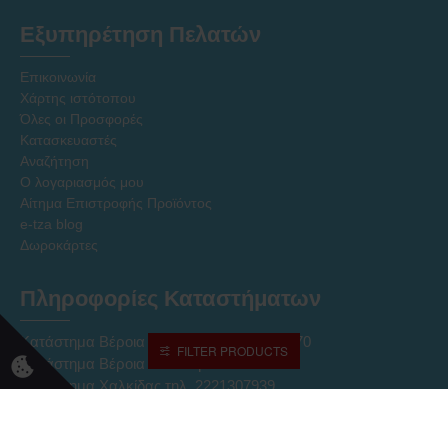
Εξυπηρέτηση Πελατών
Επικοινωνία
Χάρτης ιστότοπου
Όλες οι Προσφορές
Κατασκευαστές
Αναζήτηση
Ο λογαριασμός μου
Αίτημα Επιστροφής Προϊόντος
e-tza blog
Δωροκάρτες
Πληροφορίες Καταστήματων
Κατάστημα Βέροια Κέντρο τηλ. 2331027170
FILTER PRODUCTS
Κατάστημα Βέροια ΝΠΟ τηλ. 2331027237
Κατάστημα Χαλκίδας τηλ. 2221307939
Ηλεκτρονικό Κατάστημα Eshop τηλ. 2331331752