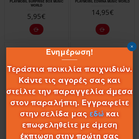
PLAYMOBIL SURPRISE BOX MUSIC
PLAYMOBIL EDWINA MUSIC WORLD
WORLD
14,95€
5,95€
Ενημέρωση!
Τεράστια ποικιλία παιχνιδιών.
Κάντε τις αγορές σας και
στείλτε την παραγγελία άμεσα
στον παραλήπτη. Εγγραφείτε
1-056513
70478
1-055606
70389
στην σελίδα μας
εδώ
και
PLAYMOBIL SURPRISE BOX COMIC
PLAYMOBIL SURPRISE BOX CANDY
επωφεληθείτε με άμεση
WORLD
WORLD
5,95€
5,95€
έκπτωση στην πρώτη σας