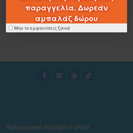
παραγγελία. Δωρεάν
αμπαλάζ δώρου
Μην το εμφανίσεις ξανά
Έφτασες στο τέλος της λίστας
Τηλεφωνικό Κέντρο e-shop