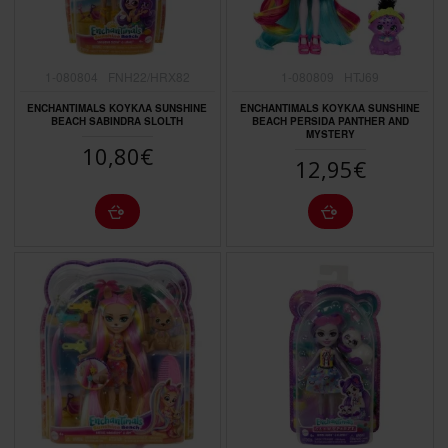
1-080804
FNH22/HRX82
1-080809
HTJ69
ENCHANTIMALS ΚΟΥΚΛΑ SUNSHINE
ENCHANTIMALS ΚΟΥΚΛΑ SUNSHINE
BEACH SABINDRA SLOLTH
BEACH PERSIDA PANTHER AND
MYSTERY
10,80€
12,95€