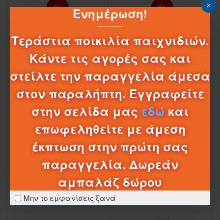
Ενημέρωση!
Προσφορά Eshop
Τεράστια ποικιλία παιχνιδιών.
ΠΤΏΣΗ ΤΙΜΉΣ
ΠΤΏΣΗ ΤΙΜΉΣ
-0 %
-9 %
Κάντε τις αγορές σας και
στείλτε την παραγγελία άμεσα
στον παραλήπτη. Εγγραφείτε
στην σελίδα μας
εδώ
και
03
20
54
56
Ημέρες
Ώρες
Λεπτά
Δευτερόλεπτα
επωφεληθείτε με άμεση
1-062301
HCF71
1-062214
DVH87 FXM74
έκπτωση στην πρώτη σας
ENCHANTIMALS ROYALS ΓΟΡΓΟΝΑ ΣΕΤ
ENCHANTIMALS ΚΟΥΚΛΑ ΚΑΙ ΖΩΑΚΙ
ΠΑΙΧΝΙΔΙΟΥ
PATTER PEACOCK AND FLAP
παραγγελία. Δωρεάν
17,97€
9,95€
17,99€
10,95€
αμπαλάζ δώρου
Μην το εμφανίσεις ξανά