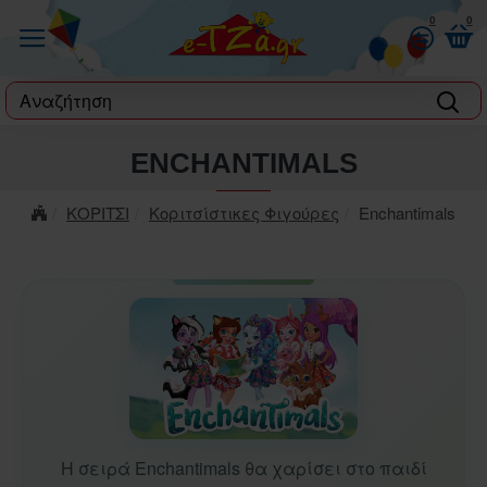
0
0
label
ENCHANTIMALS
ΚΟΡΙΤΣΙ
Κοριτσίστικες Φιγούρες
Enchantimals
Η σειρά Enchantimals θα χαρίσει στο παιδί