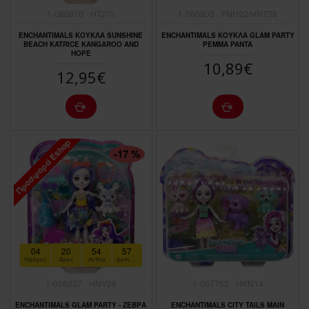
1-080810
HTJ70
1-080803
FNH22/HNT58
ENCHANTIMALS ΚΟΥΚΛΑ SUNSHINE
ENCHANTIMALS ΚΟΥΚΛΑ GLAM PARTY
BEACH KATRICE KANGAROO AND
PEMMA PANTA
HOPE
10,89€
12,95€
Προσφορά Eshop
ΠΤΏΣΗ ΤΙΜΉΣ
-17 %
04
20
54
56
Ημέρες
Ώρες
Λεπτά
Δευτερόλεπτα
1-068237
HNV28
1-067752
HKN14
ENCHANTIMALS GLAM PARTY - ΖΕΒΡΑ
ENCHANTIMALS CITY TAILS MAIN