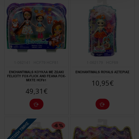
1-062141
HCF79 HCF81
1-062179
HCF69
ENCHANTIMALS ΚΟΥΚΛΑ ΜΕ ΖΩΑΚΙ
ENCHANTIMALS ROYALS ΑΣΤΕΡΙΑΣ
FELICITY FOX-FLICK AND FEANA FOX-
MIXTE HCF81
10,95€
49,31€
ΠΤΏΣΗ ΤΙΜΉΣ
-6 %