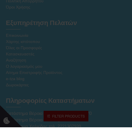
Πολιτική Απορρήτου
Όροι Χρήσης
Εξυπηρέτηση Πελατών
Επικοινωνία
Χάρτης ιστότοπου
Όλες οι Προσφορές
Κατασκευαστές
Αναζήτηση
Ο λογαριασμός μου
Αίτημα Επιστροφής Προϊόντος
e-tza blog
Δωροκάρτες
Πληροφορίες Καταστήματων
Κατάστημα Βέροια Κέντρο τηλ. 2331027170
FILTER PRODUCTS
Κατάστημα Βέροια ΝΠΟ τηλ. 2331027237
Κατάστημα Χαλκίδας τηλ. 2221307939