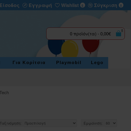
Είσοδος
Εγγραφή
Wishlist
Σύγκριση
0
0
0
0 προϊόν(τα) - 0,00€
α
Για Κορίτσια
Playmobil
Lego
 Tech
Ταξινόμηση:
Εμφάνιση: