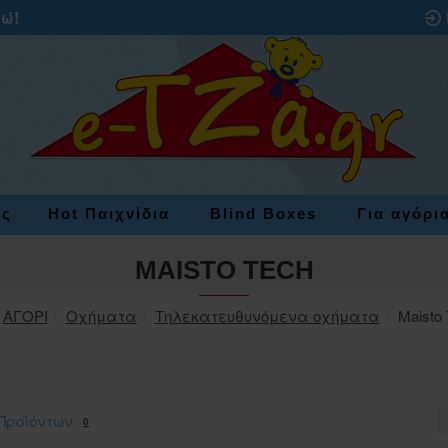
ρώ!
ες
Hot Παιχνίδια
Blind Boxes
Για αγόρι
MAISTO TECH
ΑΓΟΡΙ
Οχήματα
Τηλεκατευθυνόμενα οχήματα
Maisto
Προϊόντων
0