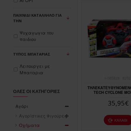
ΑΓΟΡΙ
ΠΑΙΧΝΊΔΙ ΚΑΤΆΛΛΗΛΟ ΓΙΑ
ΤΗΝ
Ψυχαγωγια του
παιδιου
ΤΎΠΟΣ ΜΠΑΤΑΡΙΆΣ
Λειτουργει με
Μπαταρια
1-065828
8252
ΤΗΛΕΚΑΤΕΥΘΥΝΟΜΕΝ
ΌΛΕΣ ΟΙ ΚΑΤΗΓΟΡΊΕΣ
TECH CYCLONE MO
35,95€
Αγόρι
Αγορίστικες Φιγούρες
ΚΑΛΆΘΙ
Οχήματα