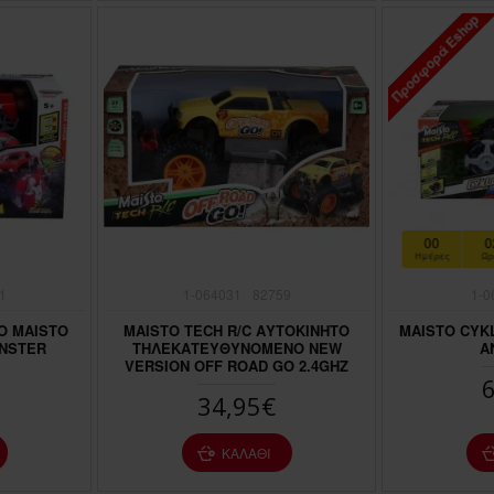
Προσφορά Eshop
ΠΤΏΣΗ ΤΙΜΉΣ
00
0
Ημέρες
Ώρ
1
1-064031
82759
1-0
Ο MAISTO
MAISTO TECH R/C ΑΥΤΟΚΙΝΗΤΟ
MAISTO CYK
NSTER
ΤΗΛΕΚΑΤΕΥΘΥΝΟΜΕΝΟ NEW
A
VERSION OFF ROAD GO 2.4GHZ
34,95€
ΚΑΛΆΘΙ