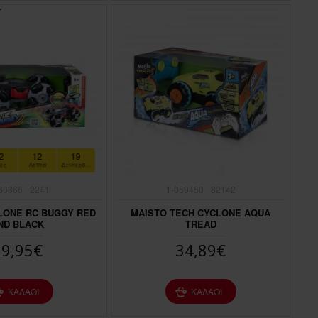
2
12
18
ες
Λεπτά
Δευτερόλεπτα
60866
2241
1-059450
82142
LONE RC BUGGY RED
MAISTO TECH CYCLONE AQUA
ND BLACK
TREAD
69,95€
34,89€
ΚΑΛΆΘΙ
ΚΑΛΆΘΙ