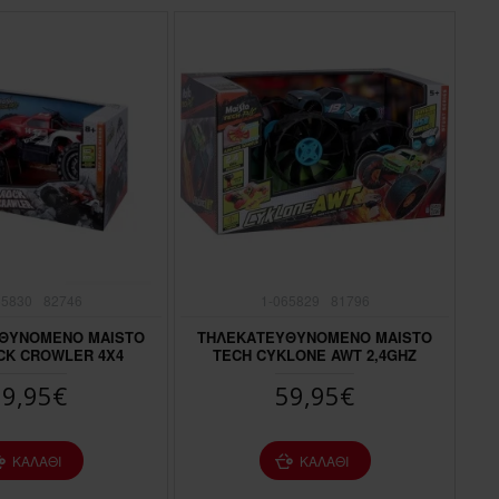
65830
82746
1-065829
81796
ΘΥΝΟΜΕΝΟ MAISTO
ΤΗΛΕΚΑΤΕΥΘΥΝΟΜΕΝΟ MAISTO
CK CROWLER 4X4
TECH CYKLONE AWT 2,4GHZ
79,95€
59,95€
ΚΑΛΆΘΙ
ΚΑΛΆΘΙ