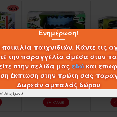
-2 %
Ενημέρωση!
 ποικιλία παιχνιδιών. Κάντε τις α
λτε την παραγγελία άμεσα στον π
18
Δευτερόλεπτα
ίτε στην σελίδα μας
εδώ
και επωφ
3
1-057571
81473
1-0
ση έκπτωση στην πρώτη σας παρα
E DRIFTER
MAISTO ΤΗΛΕΚΑΤΕΥΘΥΝΟΜΕΝΟ
MAISTO ΤΗ
TECH X-RANGER
CY
Δωρεάν αμπαλάζ δώρου
24,95€
95€
νίσεις ξανά
ΚΑΛΆΘΙ