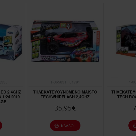
2335
1-065831
81791
1-0
ED 2.4GHZ
ΤΗΛΕΚΑΤΕΥΘΥΝΟΜΕΝΟ MAISTO
ΤΗΛΕΚΑΤΕΥ
1:24 2019
TECHWHIPFLASH 2,4GHZ
TECH RO
AGE
35,95€
ΚΑΛΆΘΙ