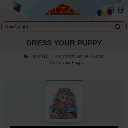
0
0
label
DRESS YOUR PUPPY
ΚΟΡΙΤΣΙ
Κοριτσίστικες Φιγούρες
Dress your Puppy