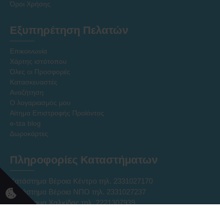
Όροι Χρήσης
Εξυπηρέτηση Πελατών
Επικοινωνία
Χάρτης ιστότοπου
Όλες οι Προσφορές
Κατασκευαστές
Αναζήτηση
Ο λογαριασμός μου
Αίτημα Επιστροφής Προϊόντος
e-tza blog
Δωροκάρτες
Πληροφορίες Καταστήματων
Κατάστημα Βέροια Κέντρο τηλ. 2331027170
Κατάστημα Βέροια ΝΠΟ τηλ. 2331027237
Κατάστημα Χαλκίδας τηλ. 2221307939
Ηλεκτρονικό Κατάστημα Eshop τηλ. 2331331752