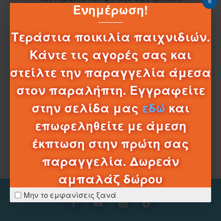
Ενημέρωση!
συνδυασμούς με τα κουστουμάκια τους.
100 μοναδικοί συνδυασμοί.
Τεράστια ποικιλία παιχνιδιών.
Ζούληξε τα!
Κάντε τις αγορές σας και
Σύλλεξε τα όλα!
στείλτε την παραγγελία άμεσα
στον παραλήπτη. Εγγραφείτε
Δεν υπάρχουν προϊόντα σε αυτήν την κατηγορία.
στην σελίδα μας
εδώ
και
επωφεληθείτε με άμεση
ΣΥΝΈΧΕΙΑ
έκπτωση στην πρώτη σας
παραγγελία. Δωρεάν
αμπαλάζ δώρου
Μην το εμφανίσεις ξανά