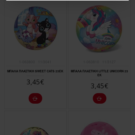
1-063800
11/3041
1-063810
11/3127
ΜΠΑΛΑ ΠΛΑΣΤΙΚΗ SWEET CATS 23ΕΚ
ΜΠΑΛΑ ΠΛΑΣΤΙΚΗ LITTLE UNICORN 23
EK
3,45€
3,45€