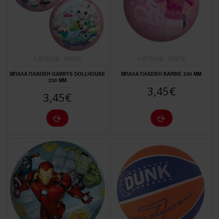
1-075629
50905
1-075630
50878
ΜΠΑΛΑ ΠΛΑΣΙΚΗ GABBYS DOLLHOUSE
ΜΠΑΛΑ ΠΛΑΣΙΚΗ BARBIE 230 MM
230 MM
3,45€
3,45€