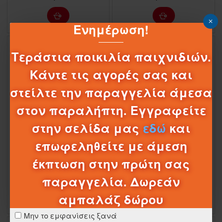
Ενημέρωση!
Τεράστια ποικιλία παιχνιδιών.
Κάντε τις αγορές σας και
στείλτε την παραγγελία άμεσα
στον παραλήπτη. Εγγραφείτε
στην σελίδα μας
εδώ
και
επωφεληθείτε με άμεση
1-063803
11/3133
1-063796
30/3071
ΜΠΑΛΑ ΠΛΑΣΤΙΚΗ ΠΑΠΑΚΙΑ 23ΕΚ
ΜΠΑΛΑ ΠΛΑΣΤΙΚΗ TOP WINGS 23EK
έκπτωση στην πρώτη σας
3,45€
3,45€
παραγγελία. Δωρεάν
αμπαλάζ δώρου
Μην το εμφανίσεις ξανά