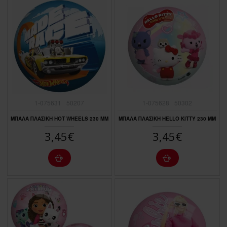
1-075631
50207
1-075628
50302
ΜΠΑΛΑ ΠΛΑΣΙΚΗ HOT WHEELS 230 MM
ΜΠΑΛΑ ΠΛΑΣΙΚΗ HELLO KITTY 230 MM
3,45€
3,45€