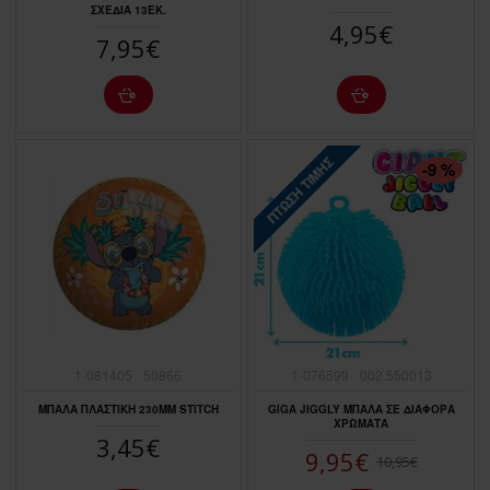
ΣΧΕΔΙΑ 13ΕΚ.
4,95€
7,95€
ΠΤΏΣΗ ΤΙΜΉΣ
-9 %
1-081405
50866
1-076599
002.550013
ΜΠΑΛΑ ΠΛΑΣΤΙΚΗ 230ΜΜ STITCH
GIGA JIGGLY ΜΠΑΛΑ ΣΕ ΔΙΑΦΟΡΑ
ΧΡΩΜΑΤΑ
3,45€
9,95€
10,95€