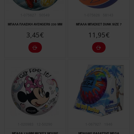
1-075627
50549
1-075626
58143
ΜΠΑΛΑ ΠΛΑΣΙΚΗ AVENGERS 230 MM
ΜΠΑΛΑ ΜΠΑΣΚΕΤ DUNK SIZE 7
3,45€
11,95€
1-020983
12-50290
1-067927
1946
ΜΠΑΛΑ 130MM MICKEY MOUSE
ΜΠΑΛΑΚΙ ΘΑΛΑΣΣΗΣ MEGA