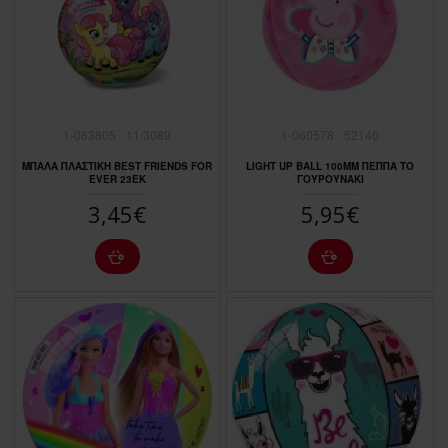
1-063805
11/3089
1-060578
52146
ΜΠΑΛΑ ΠΛΑΣΤΙΚΗ BEST FRIENDS FOR
LIGHT UP BALL 100MM ΠΕΠΠΑ ΤΟ
EVER 23EK
ΓΟΥΡΟΥΝΑΚΙ
3,45€
5,95€