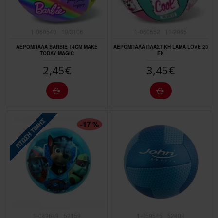
1-060540
19/3106
1-060552
11/2965
ΑΕΡΟΜΠΑΛΑ BARBIE 14CM MAKE
ΑΕΡΟΜΠΑΛΑ ΠΛΑΣΤΙΚΗ LAMA LOVE 23
TODAY MAGIC
EK
2,45€
3,45€
ΠΤΏΣΗ ΤΙΜΉΣ
-17 %
1-049649
52159
1-059545
52808