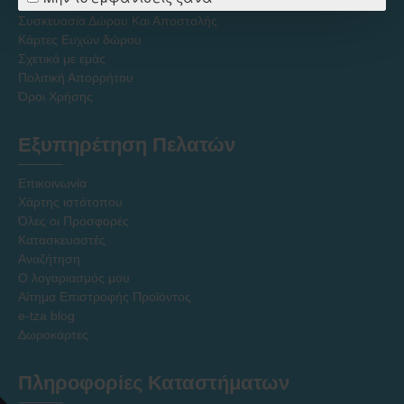
Πολιτική Εκπτώσεων - Τιμών - Προσφορών
Συσκευασία Δώρου Και Αποστολής
Κάρτες Ευχών δώρου
Σχετικά με εμάς
Πολιτική Απορρήτου
Όροι Χρήσης
Εξυπηρέτηση Πελατών
Επικοινωνία
Χάρτης ιστότοπου
Όλες οι Προσφορές
Κατασκευαστές
Αναζήτηση
Ο λογαριασμός μου
Αίτημα Επιστροφής Προϊόντος
e-tza blog
Δωροκάρτες
Πληροφορίες Καταστήματων