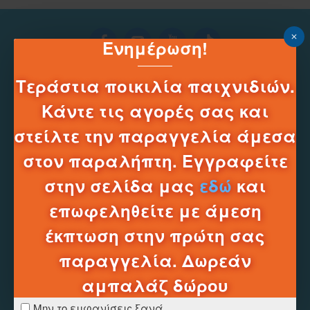
Ενημέρωση!
Τεράστια ποικιλία παιχνιδιών.
Κάντε τις αγορές σας και
στείλτε την παραγγελία άμεσα
στον παραλήπτη. Εγγραφείτε
Τηλεφωνικό Κέντρο e-shop
______
στην σελίδα μας
εδώ
και
2331331752
επωφεληθείτε με άμεση
Δευ-Σαβ 10:00 - 20:00
έκπτωση στην πρώτη σας
Πληροφοριες
παραγγελία. Δωρεάν
Τρόποι Πληρωμής
αμπαλάζ δώρου
Τρόποι Αποστολών
Τρόποι Επιστροφών
Μην το εμφανίσεις ξανά