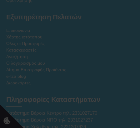
Όροι Χρήσης
Εξυπηρέτηση Πελατών
Επικοινωνία
Χάρτης ιστότοπου
Όλες οι Προσφορές
Κατασκευαστές
Αναζήτηση
Ο λογαριασμός μου
Αίτημα Επιστροφής Προϊόντος
e-tza blog
Δωροκάρτες
Πληροφορίες Καταστήματων
Κατάστημα Βέροια Κέντρο τηλ. 2331027170
Κατάστημα Βέροια ΝΠΟ τηλ. 2331027237
Κατάστημα Χαλκίδας τηλ. 2221307939
Ηλεκτρονικό Κατάστημα Eshop τηλ. 2331331752