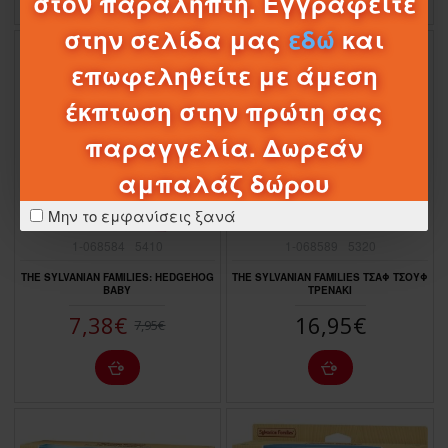
στον παραλήπτη. Εγγραφείτε
στην σελίδα μας
εδώ
και
Προσφορά Eshop
ΠΤΏΣΗ ΤΙΜΉΣ
-7 %
επωφεληθείτε με άμεση
έκπτωση στην πρώτη σας
παραγγελία. Δωρεάν
αμπαλάζ δώρου
05
03
17
22
Μην το εμφανίσεις ξανά
Ημέρες
Ώρες
Λεπτά
Δευτερόλεπτα
1-068584
5410
1-068589
5320
THE SYLVANIAN FAMILIES: HEDGEHOG
THE SYLVANIAN FAMILIES ΤΣΑΦ ΤΣΟΥΦ
BABY
ΤΡΕΝΑΚΙ
7,38€
16,95€
7,95€