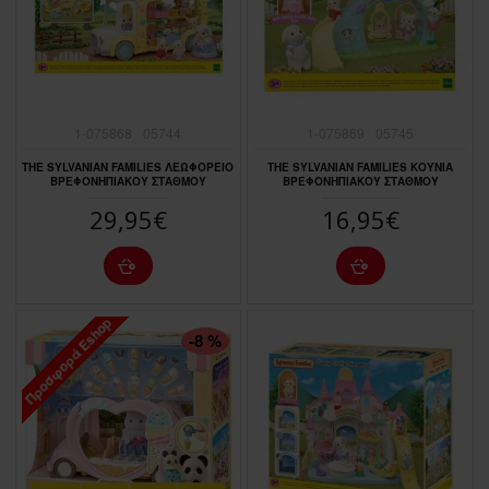
1-075868
05744
1-075869
05745
THE SYLVANIAN FAMILIES ΛΕΩΦΟΡΕΙΟ
THE SYLVANIAN FAMILIES ΚΟΥΝΙΑ
ΒΡΕΦΟΝΗΠΙΑΚΟΥ ΣΤΑΘΜΟΥ
ΒΡΕΦΟΝΗΠΙΑΚΟΥ ΣΤΑΘΜΟΥ
29,95€
16,95€
Προσφορά Eshop
ΠΤΏΣΗ ΤΙΜΉΣ
-8 %