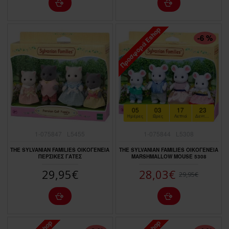
Προσφορά Eshop
ΠΤΏΣΗ ΤΙΜΉΣ
-6 %
05
03
17
22
Ημέρες
Ώρες
Λεπτά
Δευτερόλεπτα
1-075847
L5455
1-075844
L5308
THE SYLVANIAN FAMILIES ΟΙΚΟΓΕΝΕΙΑ
THE SYLVANIAN FAMILIES ΟΙΚΟΓΕΝΕΙΑ
ΠΕΡΣΙΚΕΣ ΓΑΤΕΣ
MARSHMALLOW MOUSE 5308
29,95€
28,03€
29,95€