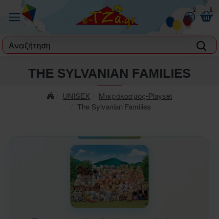
0
0
label
THE SYLVANIAN FAMILIES
UNISEX
Μικρόκοσμος-Playset
The Sylvanian Families