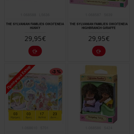
1-068588
L5636
1-068587
5639
THE SYLVANIAN FAMILIES ΟΙΚΟΓΕΝΕΙΑ
THE SYLVANIAN FAMILIES ΟΙΚΟΓΕΝΕΙΑ
HUSKY
HIGHBRANCH GIRAFFE
29,95€
29,95€
Προσφορά Eshop
ΠΤΏΣΗ ΤΙΜΉΣ
-3 %
03
03
17
22
Ημέρες
Ώρες
Λεπτά
Δευτερόλεπτα
1-068610
5701
1-068586
5424