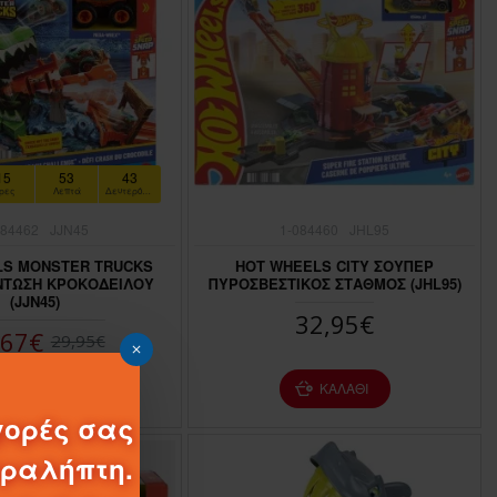
15
53
41
ρες
Λεπτά
Δευτερόλεπτα
084462
JJN45
1-084460
JHL95
LS MONSTER TRUCKS
HOT WHEELS CITY ΣΟΥΠΕΡ
ΝΤΩΣΗ ΚΡΟΚΟΔΕΙΛΟΥ
ΠΥΡΟΣΒΕΣΤΙΚΟΣ ΣΤΑΘΜΟΣ (JHL95)
(JJN45)
32,95€
,67€
29,95€
ΚΑΛΆΘΙ
ΚΑΛΆΘΙ
γορές σας
αραλήπτη.