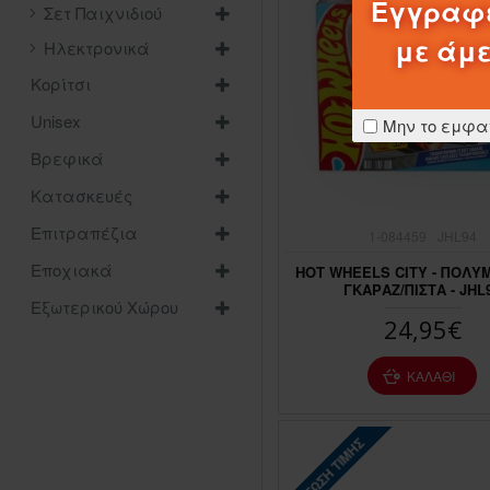
Εγγραφε
Σετ Παιχνιδιού
με άμε
Ηλεκτρονικά
Κορίτσι
Unisex
Μην το εμφα
Βρεφικά
Κατασκευές
Επιτραπέζια
1-084459
JHL94
Εποχιακά
HOT WHEELS CITY - ΠΟΛΥ
ΓΚΑΡΑΖ/ΠΙΣΤΑ - JHL
Εξωτερικού Χώρου
24,95€
ΚΑΛΆΘΙ
ΠΤΏΣΗ ΤΙΜΉΣ