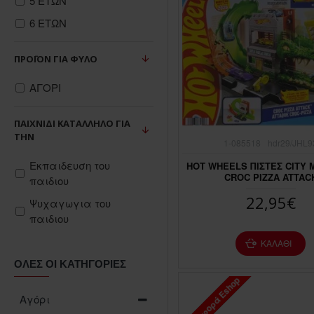
5 ΕΤΩΝ
6 ΕΤΩΝ
ΠΡΟΪΌΝ ΓΙΑ ΦΎΛΟ
ΑΓΟΡΙ
ΠΑΙΧΝΊΔΙ ΚΑΤΆΛΛΗΛΟ ΓΙΑ
ΤΗΝ
1-085518
hdr29/JHL9
Εκπαιδευση του
HOT WHEELS ΠΙΣΤΕΣ CITY 
CROC PIZZA ATTAC
παιδιου
22,95€
Ψυχαγωγια του
παιδιου
ΚΑΛΆΘΙ
ΌΛΕΣ ΟΙ ΚΑΤΗΓΟΡΊΕΣ
Προσφορά Eshop
ΠΤΏΣΗ ΤΙΜΉΣ
Αγόρι