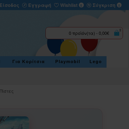
Είσοδος
Εγγραφή
Wishlist
Σύγκριση
0
0
0
0 προϊόν(τα) - 0,00€
α
Για Κορίτσια
Playmobil
Lego
 Πίστες