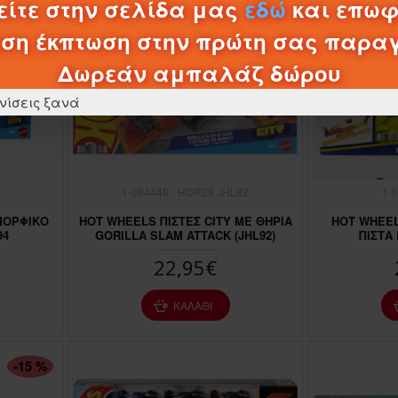
ίτε στην σελίδα μας
εδώ
και επωφ
ση έκπτωση στην πρώτη σας παρα
Δωρεάν αμπαλάζ δώρου
νίσεις ξανά
1-084448
HDR29 JHL92
1-
ΜΟΡΦΙΚΟ
HOT WHEELS ΠΙΣΤΕΣ CITY ΜΕ ΘΗΡΙΑ
HOT WHEE
94
GORILLA SLAM ATTACK (JHL92)
ΠΙΣΤΑ
22,95€
ΚΑΛΆΘΙ
-15 %