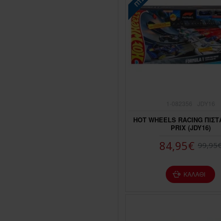
1-082356
JDY16
HOT WHEELS RACING ΠΙΣΤ
PRIX (JDY16)
84,95€
99,95
ΚΑΛΆΘΙ