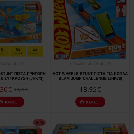
15
53
41
ρες
Λεπτά
Δευτερόλεπτα
084674
JHK73
1-084453
JHK76 JHK78
STUNT ΠΙΣΤΑ ΓΡΗΓΟΡΗ
HOT WHEELS STUNT ΠΙΣΤΑ ΓΙΑ ΚΟΠΛΑ
& ΣΥΓΚΡΟΥΣΗ (JHK73)
SLAM JUMP CHALLENGE (JHK78)
,30€
18,95€
39,95€
ΚΑΛΆΘΙ
ΚΑΛΆΘΙ
-8 %