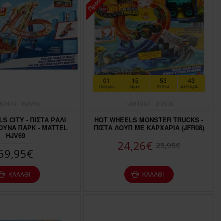
01
15
53
41
Ημέρες
Ώρες
Λεπτά
Δευτερόλεπτα
082449
HJV69
1-081997
JFR08
S CITY - ΠΙΣΤΑ ΡΑΛΙ
HOT WHEELS MONSTER TRUCKS -
ΟΥΝΑ ΠΑΡΚ - MATTEL
ΠΙΣΤΑ ΛΟΥΠ ΜΕ ΚΑΡΧΑΡΙΑ (JFR08)
HJV69
24,26€
25,95€
59,95€
ΚΑΛΆΘΙ
ΚΑΛΆΘΙ