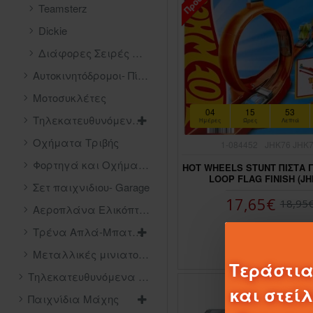
Teamsterz
Dickie
Διάφορες Σειρές Οχημάτων
Αυτοκινητόδρομοι- Πίστες
Μοτοσυκλέτες
04
15
53
Τηλεκατευθυνόμενα οχήματα
Ημέρες
Ώρες
Λεπτά
Οχήματα Τριβής
1-084452
JHK76 JHK
Φορτηγά και Οχήματα Εργασίας
HOT WHEELS STUNT ΠΙΣΤΑ 
LOOP FLAG FINISH (JH
Σετ παιχνιδιου- Garage
17,65€
18,95
Αεροπλάνα Ελικόπτερα Απλά- Μπαταρίας
Τρένα Απλά-Μπαταρίας
ΚΑΛΆΘΙ
Μεταλλικές μινιατούρες οχημάτων
Τεράστια
Τηλεκατευθυνόμενα Drones - Ελικόπτερα
και στεί
Παιχνίδια Μάχης