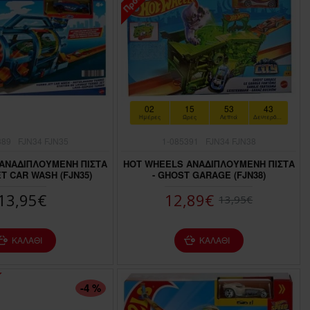
02
15
53
41
Ημέρες
Ώρες
Λεπτά
Δευτερόλεπτα
389
FJN34 FJN35
1-085391
FJN34 FJN38
ΑΝΑΔΙΠΛΟΥΜΕΝΗ ΠΙΣΤΑ
HOT WHEELS ΑΝΑΔΙΠΛΟΥΜΕΝΗ ΠΙΣΤΑ
ET CAR WASH (FJN35)
- GHOST GARAGE (FJN38)
13,95€
12,89€
13,95€
ΚΑΛΆΘΙ
ΚΑΛΆΘΙ
-4 %