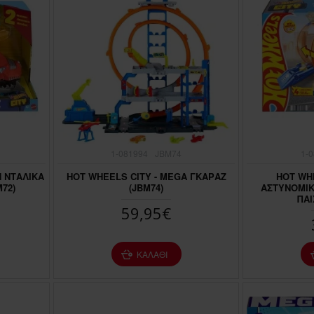
1-081994
JBM74
1-
 ΝΤΑΛΙΚΑ
HOT WHEELS CITY - MEGA ΓΚΑΡΑΖ
HOT WHE
72)
(JBM74)
ΑΣΤΥΝΟΜΙ
ΠΑΙ
59,95€
ΚΑΛΆΘΙ