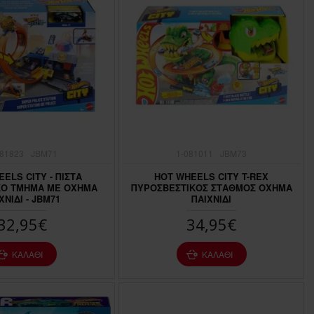
081823
JBM71
1-081011
JBM73
ELS CITY - ΠΙΣΤΑ
HOT WHEELS CITY T-REX
ΚΟ ΤΜΗΜΑ ΜΕ ΌΧΗΜΑ
ΠΥΡΟΣΒΕΣΤΙΚΟΣ ΣΤΑΘΜΟΣ ΟΧΗΜΑ
ΧΝΙΔΙ - JBM71
ΠΑΙΧΝΙΔΙ
32,95€
34,95€
ΚΑΛΆΘΙ
ΚΑΛΆΘΙ