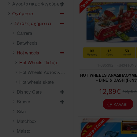
Αγορίστικες Φιγούρες
Οχήματα
Σειρές οχήματα
Carrera
Batwheels
03
15
53
Hot wheels
Ημέρες
Ώρες
Λεπτά
Hot Wheels Πίστες
1-085392
FJN34 FJN3
Hot Wheels Αυτοκίνητα Μινιατούρες
HOT WHEELS ΑΝΑΔΙΠΛΟΥΜΕ
- DINE & DASH (FJN3
Hot wheels skate
12,89€
13,95
Disney Cars
Bruder
ΚΑΛΆΘΙ
Siku
Προσφορά Eshop
Matchbox
ΠΤΏΣΗ ΤΙΜΉΣ
Maisto