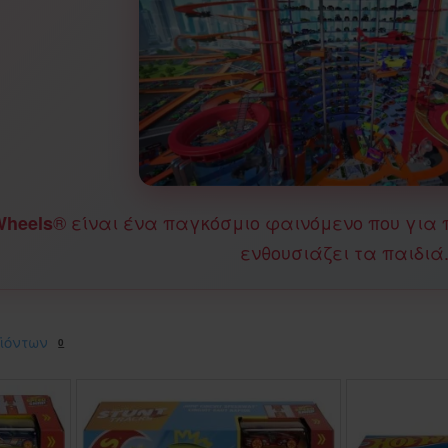
® είναι ένα παγκόσμιο φαινόμενο που για 
Wheels
ενθουσιάζει τα παιδιά
ϊόντων
0