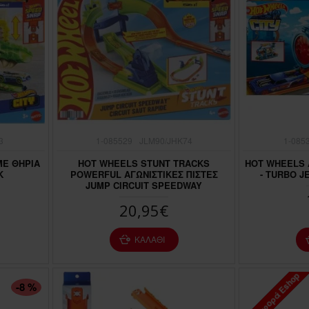
3
1-085529
JLM90/JHK74
1-085
ΜΕ ΘΗΡΙΑ
HOT WHEELS STUNT TRACKS
HOT WHEELS 
K
POWERFUL ΑΓΩΝΙΣΤΙΚΕΣ ΠΙΣΤΕΣ
- TURBO J
JUMP CIRCUIT SPEEDWAY
20,95€
ΚΑΛΆΘΙ
Προσφορά Eshop
ΠΤΏΣΗ ΤΙΜΉΣ
-8 %