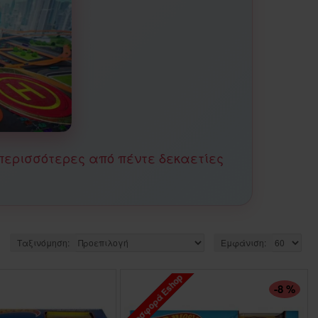
περισσότερες από πέντε δεκαετίες
.
Ταξινόμηση:
Εμφάνιση:
Προσφορά Eshop
ΠΤΏΣΗ ΤΙΜΉΣ
-8 %