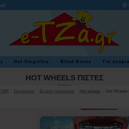
ρώ!
ες
Hot Παιχνίδια
Blind Boxes
Για αγόρι
HOT WHEELS ΠΊΣΤΕΣ
ΓΟΡΙ
Οχήματα
Σειρές οχήματα
Hot wheels
Hot Wheels