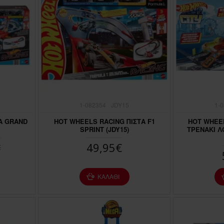
1-082354
JDY15
1-
Α GRAND
HOT WHEELS RACING ΠΙΣΤΑ F1
HOT WHEEL
SPRINT (JDY15)
ΤΡΕΝΑΚΙ Λ
49,95€
€
ΚΑΛΆΘΙ