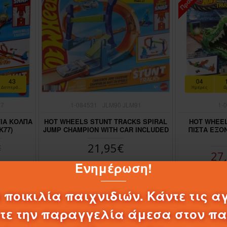
41
04
Δευτερόλεπτα
Ημέρες
Ώ
77
1-084531
JLM90 JLM91
1-
ΓΙΑ ΚΟΛΠΑ
HOT WHEELS STUNT TRACKS SPIRAL
HOT WHEE
K77)
JUMP CHAMPION WITH CAR INCLUDED
ΠΙΣΤΑ ΕΞΟ
21,95€
€
27
Ενημέρωση!
ΚΑΛΆΘΙ
 ποικιλία παιχνιδιών. Κάντε τις α
λτε την παραγγελία άμεσα στον π