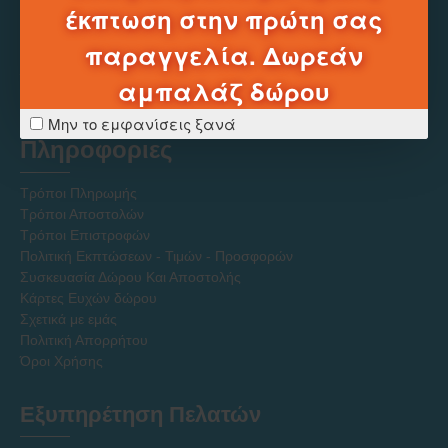
έκπτωση στην πρώτη σας
Τηλεφωνικό Κέντρο e-shop
παραγγελία. Δωρεάν
______
αμπαλάζ δώρου
2331331752
Δευ-Σαβ 10:00 - 20:00
Μην το εμφανίσεις ξανά
Πληροφοριες
Τρόποι Πληρωμής
Τρόποι Αποστολών
Τρόποι Επιστροφών
Πολιτική Εκπτώσεων - Τιμών - Προσφορών
Συσκευασία Δώρου Και Αποστολής
Κάρτες Ευχών δώρου
Σχετικά με εμάς
Πολιτική Απορρήτου
Όροι Χρήσης
Εξυπηρέτηση Πελατών