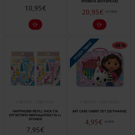
ΧΡΩΜΑΤΑ ΑΚΟΥΑΡΕΛΑΣ
10,95€
20,95€
21,95€
ΠΤΏΣΗ ΤΙΜΉΣ
-23 %
1-081970
1038-11031
1-081855
1023-66233
HAPPIHOBBI REFILL PACK ΓΙΑ
ART CASE GABBY ΣΕΤ ΖΩΓΡΑΦΙΚΗΣ
ΕΡΓΑΣΤΗΡΙΟ ΜΑΡΚΑΔΟΡΩΝ ΓΙΑ 5+
ΧΡΟΝΩΝ
4,95€
6,45€
7,95€