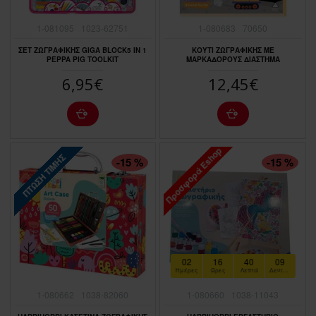
1-081095
1023-62751
1-080683
70650
ΣΕΤ ΖΩΓΡΑΦΙΚΗΣ GIGA BLOCK5 IN 1
ΚΟΥΤΙ ΖΩΓΡΑΦΙΚΗΣ ΜΕ
PEPPA PIG TOOLKIT
ΜΑΡΚΑΔΟΡΟΥΣ ΔΙΑΣΤΗΜΑ
6,95€
12,45€
Προσφορά Eshop
ΠΤΏΣΗ ΤΙΜΉΣ
ΠΤΏΣΗ ΤΙΜΉΣ
-15 %
-15 %
02
16
40
07
Ημέρες
Ώρες
Λεπτά
Δευτερόλεπτα
1-080662
1038-82060
1-080660
1038-11043