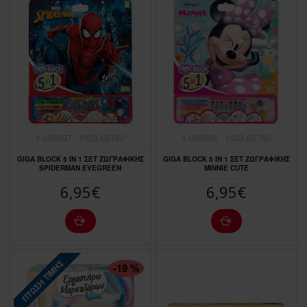
1-083897
1023-62762
1-083896
1023-62760
GIGA BLOCK 5 IN 1 ΣΕΤ ΖΩΓΡΑΦΙΚΗΣ
GIGA BLOCK 5 IN 1 ΣΕΤ ΖΩΓΡΑΦΙΚΗΣ
SPIDERMAN EVEGREEN
MINNIE CUTE
6,95€
6,95€
ΠΤΏΣΗ ΤΙΜΉΣ
-19 %