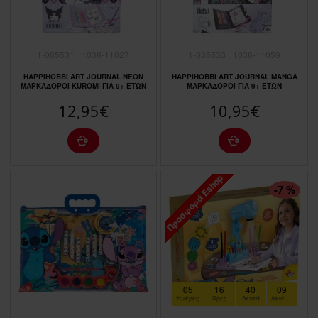
1-085531
1038-11027
1-085533
1038-11059
HAPPIHOBBI ART JOURNAL NEON
HAPPIHOBBI ART JOURNAL MANGA
ΜΑΡΚΑΔΟΡΟΙ KUROMI ΓΙΑ 9+ ΕΤΩΝ
ΜΑΡΚΑΔΟΡΟΙ ΓΙΑ 9+ ΕΤΩΝ
12,95€
10,95€
Προσφορά Eshop
ΠΤΏΣΗ ΤΙΜΉΣ
-7 %
05
16
40
07
Ημέρες
Ώρες
Λεπτά
Δευτερόλεπτα