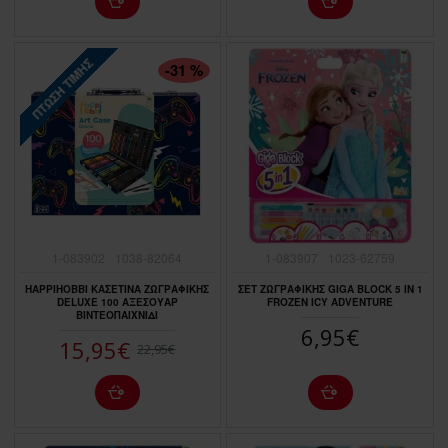
ΠΤΏΣΗ ΤΙΜΉΣ
-31 %
1-083902
1038-82064
1-083907
1023-62759
HAPPIHOBBI ΚΑΣΕΤΙΝΑ ΖΩΓΡΑΦΙΚΗΣ
ΣΕΤ ΖΩΓΡΑΦΙΚΗΣ GIGA BLOCK 5 IN 1
DELUXE 100 ΑΞΕΣΟΥΑΡ
FROZEN ICY ADVENTURE
ΒΙΝΤΕΟΠΑΙΧΝΙΔΙ
6,95€
15,95€
22,95€