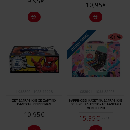
19,95€
10,95€
ΠΤΏΣΗ ΤΙΜΉΣ
-31 %
1-083899
1023-69008
1-083901
1038-82063
ΣΕΤ ΖΩΓΡΑΦΙΚΗΣ ΣΕ ΧΑΡΤΙΝΟ
HAPPIHOBBI ΚΑΣΕΤΙΝΑ ΖΩΓΡΑΦΙΚΗΣ
ΒΑΛΙΤΣΑΚΙ SPIDERMAN
DELUXE 100 ΑΞΕΣΟΥΑΡ ΦΑΝΤΑΣΙΑ
ΜΟΝΟΚΕΡΟΙ
10,95€
15,95€
22,95€