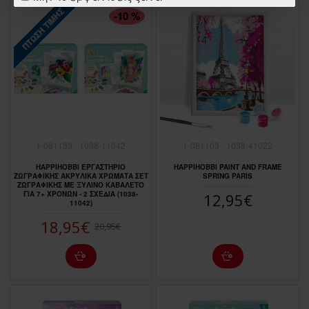
ΠΤΏΣΗ ΤΙΜΉΣ
-10 %
1-081133
1038-11042
1-081103
1038-41022
HAPPIHOBBI ΕΡΓΑΣΤΗΡΙΟ
HAPPIHOBBI PAINT AND FRAME
ΖΩΓΡΑΦΙΚΗΣ ΑΚΡΥΛΙΚΑ ΧΡΩΜΑΤΑ ΣΕΤ
SPRING PARIS
ΖΩΓΡΑΦΙΚΗΣ ΜΕ ΞΥΛΙΝΟ ΚΑΒΑΛΕΤΟ
ΓΙΑ 7+ ΧΡΟΝΩΝ - 2 ΣΧΕΔΙΑ (1038-
12,95€
11042)
18,95€
20,95€