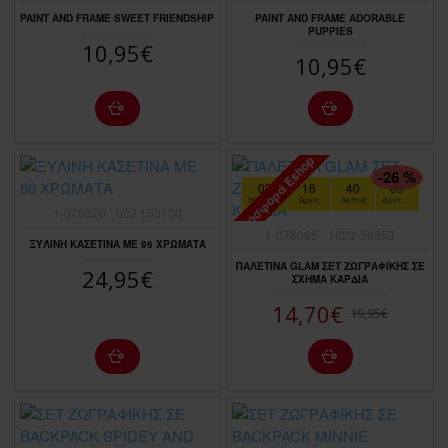
PAINT AND FRAME SWEET FRIENDSHIP
PAINT AND FRAME ADORABLE
PUPPIES
10,95€
10,95€
Προσφορά Eshop
ΠΤΏΣΗ ΤΙΜΉΣ
-26 %
03
16
40
07
Ημέρες
Ώρες
Λεπτά
Δευτερόλεπτα
1-076320
002.150100
1-076065
1023-56359
ΞΥΛΙΝΗ ΚΑΣΕΤΙΝΑ ΜΕ 86 ΧΡΩΜΑΤΑ
ΠΑΛΕΤΙΝΑ GLAM ΣΕΤ ΖΩΓΡΑΦΙΚΗΣ ΣΕ
24,95€
ΣΧΗΜΑ ΚΑΡΔΙΑ
14,70€
19,95€