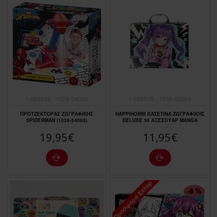
1-085568
1028-54005
1-085535
1038-82066
ΠΡΟΤΖΕΚΤΟΡΑΣ ΖΩΓΡΑΦΙΚΗΣ
HAPPIHOBBI ΚΑΣΕΤΙΝΑ ΖΩΓΡΑΦΙΚΗΣ
SPIDERMAN (1028-54005)
DELUXE 50 ΑΞΕΣΟΥΑΡ MANGA
19,95€
11,95€
Προσφορά Eshop
ΠΤΏΣΗ ΤΙΜΉΣ
-8 %