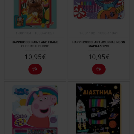
1-081104
1038-41027
1-081102
1038-11041
HAPPIHOBBI PAINT AND FRAME
HAPPIHOBBBI ART JOURNAL NEON
CHEERFUL BUNNY
ΜΑΡΚΑΔΟΡΟΙ
10,95€
10,95€