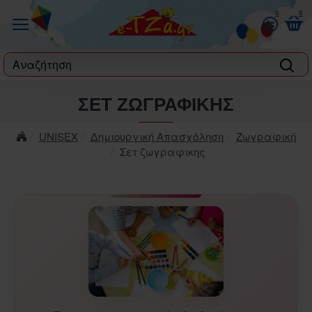
0
0
label
ΣΕΤ ΖΩΓΡΑΦΙΚΗΣ
UNISEX
Δημιουργική Απασχόληση
Ζωγραφική
Σετ ζωγραφικης