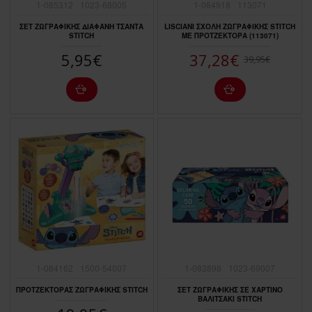
1-085312
1023-68005
1-084918
113071
ΣΕΤ ΖΩΓΡΑΦΙΚΗΣ ΔΙΑΦΑΝΗ ΤΣΑΝΤΑ
LISCIANI ΣΧΟΛΗ ΖΩΓΡΑΦΙΚΗΣ STITCH
STITCH
ΜΕ ΠΡΟΤΖΕΚΤΟΡΑ (113071)
5,95€
37,28€
39,95€
1-084162
1500-54007
1-083898
1023-69007
ΠΡΟΤΖΕΚΤΟΡΑΣ ΖΩΓΡΑΦΙΚΗΣ STITCH
ΣΕΤ ΖΩΓΡΑΦΙΚΗΣ ΣΕ ΧΑΡΤΙΝΟ
ΒΑΛΙΤΣΑΚΙ STITCH