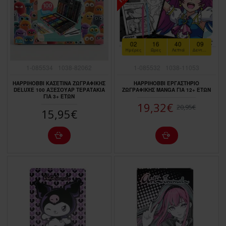
02
16
40
07
Ημέρες
Ώρες
Λεπτά
Δευτερόλεπτα
1-085534
1038-82062
1-085532
1038-11053
HAPPIHOBBI ΚΑΣΕΤΙΝΑ ΖΩΓΡΑΦΙΚΗΣ
HAPPIHOBBI ΕΡΓΑΣΤΗΡΙΟ
DELUXE 100 ΑΞΕΣΟΥΑΡ ΤΕΡΑΤΑΚΙΑ
ΖΩΓΡΑΦΙΚΗΣ MANGA ΓΙΑ 12+ ΕΤΩΝ
ΓΙΑ 3+ ΕΤΩΝ
19,32€
20,95€
15,95€