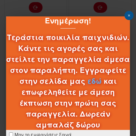
Ενημέρωση!
Τεράστια ποικιλία παιχνιδιών.
Κάντε τις αγορές σας και
στείλτε την παραγγελία άμεσα
στον παραλήπτη. Εγγραφείτε
στην σελίδα μας
εδώ
και
1-081706
1023-62757
1-081098
1028-54002
επωφεληθείτε με άμεση
GIGA BLOCK 5 ΣE 1 ΣΕΤ ΖΩΓΡΑΦΙΚΗΣ
ΠΡΟΤΖΕΚΤΟΡΑΣ ΖΩΓΡΑΦΙΚΗΣ FROZEN
DREAMWORKS GABBYS DOLLHOUSE
έκπτωση στην πρώτη σας
19,95€
6,95€
παραγγελία. Δωρεάν
αμπαλάζ δώρου
Μην το εμφανίσεις ξανά