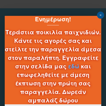
Ενημέρωση!
Τεράστια ποικιλία παιχνιδιών.
Κάντε τις αγορές σας και
στείλτε την παραγγελία άμεσα
στον παραλήπτη. Εγγραφείτε
Τηλεφωνικό Κέντρο e-shop
στην σελίδα μας
εδώ
και
______
2331331752
επωφεληθείτε με άμεση
Δευ-Σαβ 10:00 - 20:00
έκπτωση στην πρώτη σας
Πληροφοριες
παραγγελία. Δωρεάν
Τρόποι Πληρωμής
αμπαλάζ δώρου
Τρόποι Αποστολών