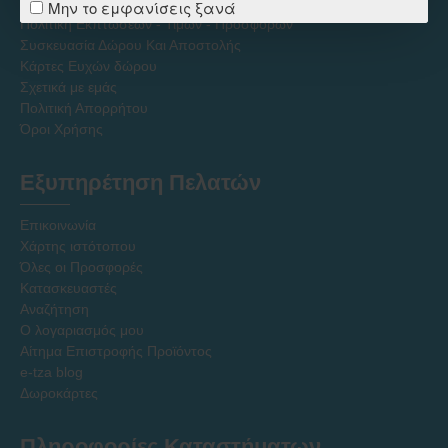
Τρόποι Επιστροφών
Μην το εμφανίσεις ξανά
Πολιτική Εκπτώσεων - Τιμών - Προσφορών
Συσκευασία Δώρου Και Αποστολής
Κάρτες Ευχών δώρου
Σχετικά με εμάς
Πολιτική Απορρήτου
Όροι Χρήσης
Εξυπηρέτηση Πελατών
Επικοινωνία
Χάρτης ιστότοπου
Όλες οι Προσφορές
Κατασκευαστές
Αναζήτηση
Ο λογαριασμός μου
Αίτημα Επιστροφής Προϊόντος
e-tza blog
Δωροκάρτες
Πληροφορίες Καταστήματων