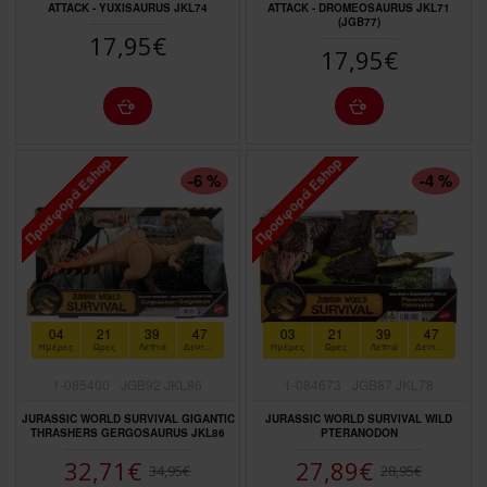
ATTACK - YUXISAURUS JKL74
ATTACK - DROMEOSAURUS JKL71
(JGB77)
17,95€
17,95€
Προσφορά Eshop
Προσφορά Eshop
ΠΤΏΣΗ ΤΙΜΉΣ
ΠΤΏΣΗ ΤΙΜΉΣ
-6 %
-4 %
04
21
39
46
03
21
39
46
Ημέρες
Ώρες
Λεπτά
Δευτερόλεπτα
Ημέρες
Ώρες
Λεπτά
Δευτερόλεπτα
1-085400
JGB92 JKL86
1-084673
JGB87 JKL78
JURASSIC WORLD SURVIVAL GIGANTIC
JURASSIC WORLD SURVIVAL WILD
THRASHERS GERGOSAURUS JKL86
PTERANODON
32,71€
27,89€
34,95€
28,95€