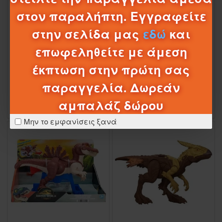
04
21
39
46
στον παραλήπτη. Εγγραφείτε
Ημέρες
Ώρες
Λεπτά
Δευτερόλεπτα
στην σελίδα μας
εδώ
και
1-082393
JGB58
1-082376
HLN63/JCL61
επωφεληθείτε με άμεση
JURASSIC WORLD REBIRTH - ΚΑΚΟΣ
JURASSIC WORLD HAOS THEORY
ΜΕ ΛΕΙΤΟΥΡΓΙΑ ΕΠΙΘΕΣΗΣ ΚΑΙ ΗΧΟΥΣ
ΦIΓΟΥΡΑ HUAYANGOSAURUS
- DISTORTUS REX (JGB58)
έκπτωση στην πρώτη σας
16,89€
17,95€
64,95€
παραγγελία. Δωρεάν
αμπαλάζ δώρου
Μην το εμφανίσεις ξανά