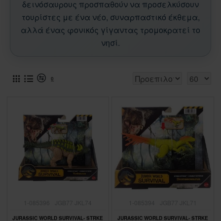
δεινόσαυρους προσπαθούν να προσελκύσουν
τουρίστες με ένα νέο, συναρπαστικό έκθεμα,
αλλά ένας φονικός γίγαντας τρομοκρατεί το
νησί.
0
1-085396
JGB77 JKL74
1-085394
JGB77 JKL71
JURASSIC WORLD SURVIVAL- STRKE
JURASSIC WORLD SURVIVAL- STRKE