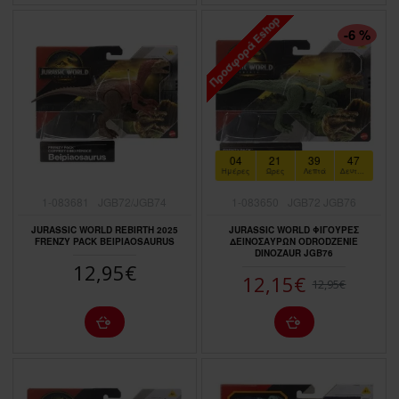
Προσφορά Eshop
ΠΤΏΣΗ ΤΙΜΉΣ
-6 %
04
21
39
46
Ημέρες
Ώρες
Λεπτά
Δευτερόλεπτα
1-083681
JGB72/JGB74
1-083650
JGB72 JGB76
JURASSIC WORLD REBIRTH 2025
JURASSIC WORLD ΦΙΓΟΥΡΕΣ
FRENZY PACK BEIPIAOSAURUS
ΔΕΙΝΟΣΑΥΡΩΝ ODRODZENIE
DINOZAUR JGB76
12,95€
12,15€
12,95€