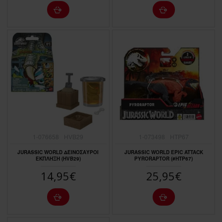
1-076658
HVB29
1-073498
HTP67
JURASSIC WORLD ΔΕΙΝΟΣΑΥΡΟΙ
JURASSIC WORLD EPIC ATTACK
ΕΚΠΛΗΞΗ (HVB29)
PYRORAPTOR (#HTP67)
14,95€
25,95€