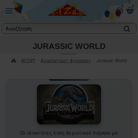
0
0
label
JURASSIC WORLD
ΑΓΟΡΙ
Αγορίστικες Φιγούρες
Jurassic World
Οι ιδιοκτήτες ενός θεματικού πάρκου με