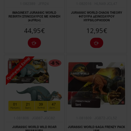
1-082389
JFR24
1-082016
HLN49 JCL47
IMAGINEXT JURASSIC WORLD
JURASSIC WORLD CHAOS THEORY
REBIRTH ΣΠΙΝΟΣΑΥΡΟΣ ΜΕ ΚΙΝΗΣΗ
ΦΙΓΟΥΡΑ ΔΕΙΝΟΣΑΥΡΟΥ
(#JFR24)
HYPSILOPHODON
44,95€
12,95€
Προσφορά Eshop
ΠΤΏΣΗ ΤΙΜΉΣ
-8 %
01
21
39
46
Ημέρες
Ώρες
Λεπτά
Δευτερόλεπτα
1-081806
JGB87-JGC82
1-081809
JGB72-JCL52
JURASSIC WORLD WILD ROAR
JURASSIC WORLD SAGA FRENZY PACK
MAIASAURA
IANI