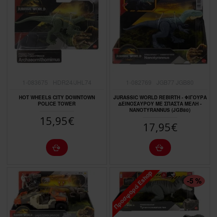
1-083675
HDR24/JHL74
1-082769
JGB77 JGB80
HOT WHEELS CITY DOWNTOWN
JURASSIC WORLD REBIRTH - ΦΙΓΟΥΡΑ
POLICE TOWER
ΔΕΙΝΟΣΑΥΡΟΥ ΜΕ ΣΠΑΣΤΑ ΜΕΛΗ -
NANOTYRANNUS (JGB80)
15,95€
17,95€
Προσφορά Eshop
ΠΤΏΣΗ ΤΙΜΉΣ
-5 %