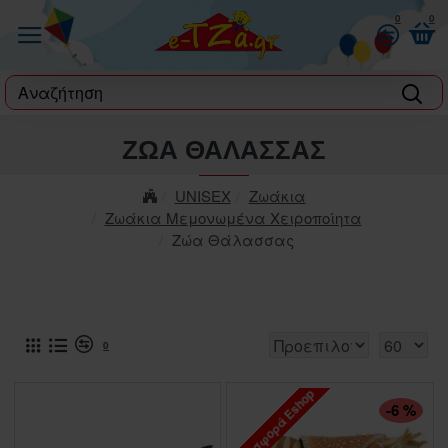
0
0
label
ΖΏΑ ΘΆΛΑΣΣΑΣ
UNISEX
Ζωάκια
Ζωάκια Μεμονωμένα Χειροποίητα
Ζώα Θάλασσας
0
Προσφορά Eshop
ΠΤΏΣΗ ΤΙΜΉΣ
-6 %