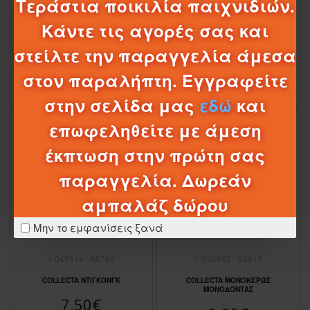
Τεράστια ποικιλία παιχνιδιών.
1-033489
PR-88570
1-049512
88761
Κάντε τις αγορές σας και
COLLECTA ΘΑΛΑΣΣΙΟΣ ΙΠΠΟΣ ΜΩΡΟ
COLLECTA ΦΑΛΑΙΝΑ ΜΠΛΕΙΝΒΙΛ
5,50€
7,77€
στείλτε την παραγγελία άμεσα
7,95€
στον παραλήπτη. Εγγραφείτε
στην σελίδα μας
εδώ
και
επωφεληθείτε με άμεση
έκπτωση στην πρώτη σας
παραγγελία. Δωρεάν
αμπαλάζ δώρου
Μην το εμφανίσεις ξανά
1-049514
88766
1-036865
88615
COLLECTA ΝΤΙΓΚΟΝΓΚ
COLLECTA ΜΟΝΟΚΕΡΩΣ
ΜΟΝΟΔΟΝΤΑΣ
7,50€