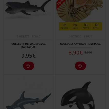
02
23
33
43
Ημέρες
Ώρες
Λεπτά
Δευτερόλεπτα
1-082877
80046
1-057600
88907
COLLECTA ΜΕΓΑΛΟΣΤΟΜΟΣ
COLLECTA ΝΑΥΤΙΛΟΣ ΠΟΜΠΙΛΙΟΣ
ΚΑΡΧΑΡΙΑΣ
8,90€
9,50€
9,95€