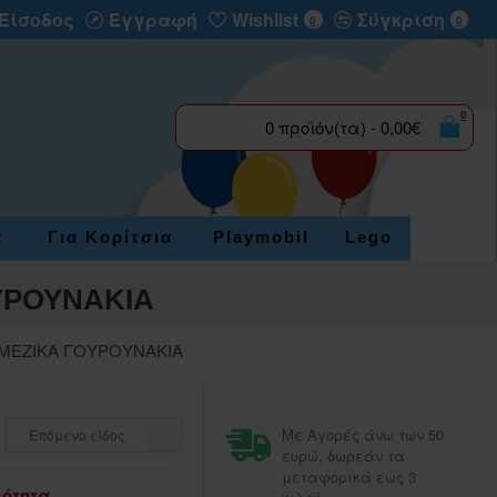
Είσοδος
Εγγραφή
Wishlist
Σύγκριση
0
0
0
0 προϊόν(τα) - 0,00€
α
Για Κορίτσια
Playmobil
Lego
ΥΡΟΥΝΑΚΙΑ
ΑΜΕΖΙΚΑ ΓΟΥΡΟΥΝΑΚΙΑ
Με Αγορές άνω των 50
Επόμενο είδος
ευρώ, δωρεάν τα
μεταφορικά εως 3
μότητα