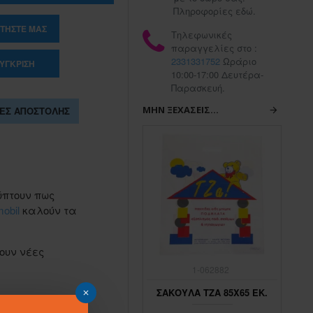
Πληροφορίες εδώ.
ΤΉΣΤΕ ΜΑΣ
Τηλεφωνικές
παραγγελίες στο :
2331331752
Ωράριο
ΎΓΚΡΙΣΗ
10:00-17:00 Δευτέρα-
Παρασκευή.
ΜΗΝ ΞΕΧΆΣΕΙΣ...
ΕΣ ΑΠΟΣΤΟΛΉΣ
ύπτουν πως
obil
καλούν τα
ουν νέες
1-062883
1-062882
ΣΑΚΟΥΛΑ ΤΖΑ 45Χ65 ΕΚ.
ΣΑΚΟΥΛΑ ΤΖΑ 85Χ65 ΕΚ.
ΣΑ