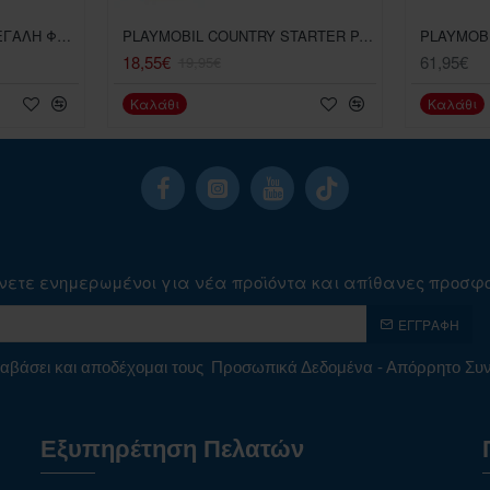
PLAYMOBIL COUNTRY ΜΕΓΑΛΗ ΦΑΡΜΑ
PLAYMOBIL COUNTRY STARTER PACK ΦΡΟΝΤΙΖΟΝΤΑΣ ΤΑ ΓΑΙΔΟΥΡΑΚΙΑ
PLAYMOBI
18,55€
61,95€
19,95€
Καλάθι
Καλάθι
νετε ενημερωμένοι για νέα προϊόντα και απίθανες προσφ
ΕΓΓΡΑΦΉ
αβάσει και αποδέχομαι τους
Προσωπικά Δεδομένα - Απόρρητο Σ
Εξυπηρέτηση Πελατών