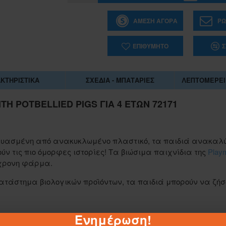
ΆΜΕΣΗ ΑΓΟΡΆ
ΡΩ
ΕΠΙΘΥΜΗΤΌ
Σ
ΚΤΗΡΙΣΤΙΚΆ
ΣΧΈΔΙΑ - ΜΠΑΤΑΡΊΕΣ
ΛΕΠΤΟΜΈΡΕΙ
H POTBELLIED PIGS ΓΙΑ 4 ΕΤΏΝ 72171
σκευασμένη από ανακυκλωμένο πλαστικό, τα παιδιά ανακαλ
ύν τις πιο όμορφες ιστορίες! Τα βιώσιμα παιχνίδια της
Playm
γχρονη φάρμα.
ατάστημα βιολογικών προϊόντων, τα παιδιά μπορούν να ζήσ
1-062884
ΣΑΚΟΥΛΑ ΤΖΑ 45Χ55 ΕΚ.
Ενημέρωση!