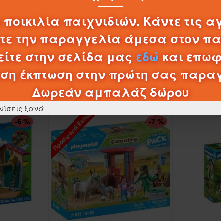
0,20€
 ποικιλία παιχνιδιών. Κάντε τις α
ΚΑΛΆΘΙ
λτε την παραγγελία άμεσα στον π
ίτε στην σελίδα μας
εδώ
και επωφ
ση έκπτωση στην πρώτη σας παρα
ΠΡΟΪΌΝΤΑ ΚΑΤΗΓΟΡΊΑΣ
Δωρεάν αμπαλάζ δώρου
νίσεις ξανά
Προσφορά Eshop
ΠΤΏΣΗ ΤΙΜΉΣ
-6 %
-7 %