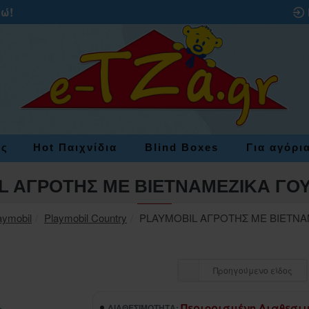
ρώ!
ες
Hot Παιχνίδια
Blind Boxes
Για αγόρι
L AΓΡΟΤΗΣ ΜΕ ΒΙΕΤΝΑΜΕΖΙΚΑ ΓΟ
aymobil
Playmobil Country
PLAYMOBIL AΓΡΟΤΗΣ ΜΕ ΒΙΕΤΝ
Προηγούμενο είδος
Περιορισμένη Διαθεσι
ΔΙΑΘΕΣΙΜΌΤΗΤΑ: