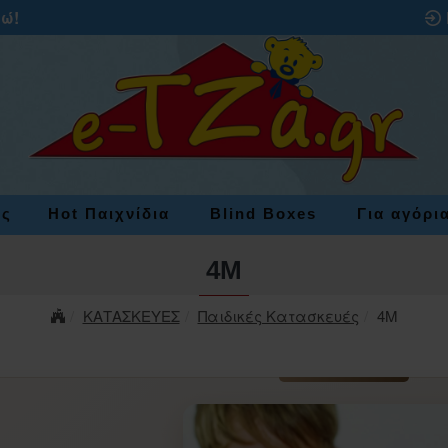
ρώ!
ες
Hot Παιχνίδια
Blind Boxes
Για αγόρι
4M
ΚΑΤΑΣΚΕΥΕΣ
Παιδικές Κατασκευές
4M