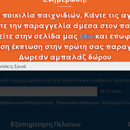
 ποικιλία παιχνιδιών. Κάντε τις α
λτε την παραγγελία άμεσα στον π
ίτε στην σελίδα μας
εδώ
και επωφ
ση έκπτωση στην πρώτη σας παρα
Δωρεάν αμπαλάζ δώρου
νίσεις ξανά
νετε ενημερωμένοι για νέα προϊόντα και απίθανες προσφ
ΕΓΓΡΑΦΉ
αβάσει και αποδέχομαι τους
Προσωπικά Δεδομένα - Απόρρητο Σ
Εξυπηρέτηση Πελατών