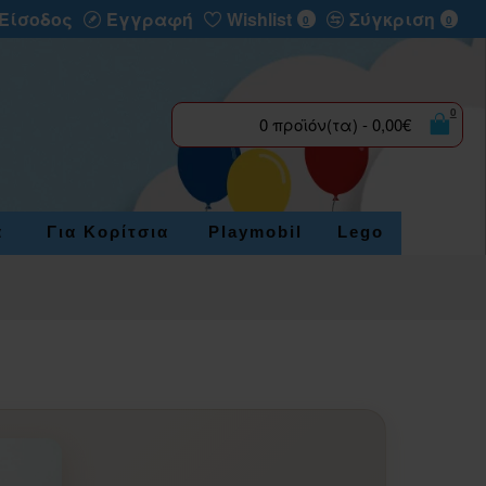
Είσοδος
Εγγραφή
Wishlist
Σύγκριση
0
0
0
0 προϊόν(τα) - 0,00€
α
Για Κορίτσια
Playmobil
Lego