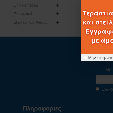
Επιτραπέζια
Τεράστια
Εποχιακά
και στεί
Εξωτερικού Χώρου
Εγγραφε
με άμε
Μην το εμφα
Μεί
Έχω δι
Πληροφοριες