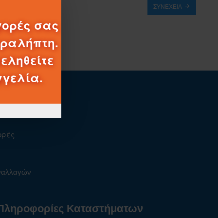
ΣΥΝΈΧΕΙΑ
γορές σας
αραλήπτη.
εληθείτε
γγελία.
ορές
υναλλαγών
Πληροφορίες Καταστήματων