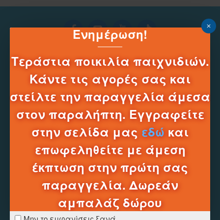
Ενημέρωση!
Τεράστια ποικιλία παιχνιδιών.
Κάντε τις αγορές σας και
στείλτε την παραγγελία άμεσα
στον παραλήπτη. Εγγραφείτε
Τηλεφωνικό Κέντρο e-shop
______
στην σελίδα μας
εδώ
και
2331331752
επωφεληθείτε με άμεση
Δευ-Σαβ 10:00 - 20:00
έκπτωση στην πρώτη σας
Πληροφοριες
παραγγελία. Δωρεάν
Τρόποι Πληρωμής
αμπαλάζ δώρου
Τρόποι Αποστολών
Τρόποι Επιστροφών
Μην το εμφανίσεις ξανά