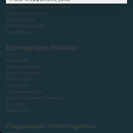
Πολιτική Εκπτώσεων - Τιμών - Προσφορών
Συσκευασία Δώρου Και Αποστολής
Κάρτες Ευχών δώρου
Σχετικά με εμάς
Πολιτική Απορρήτου
Όροι Χρήσης
Εξυπηρέτηση Πελατών
Επικοινωνία
Χάρτης ιστότοπου
Όλες οι Προσφορές
Κατασκευαστές
Αναζήτηση
Ο λογαριασμός μου
Αίτημα Επιστροφής Προϊόντος
e-tza blog
Δωροκάρτες
Πληροφορίες Καταστήματων