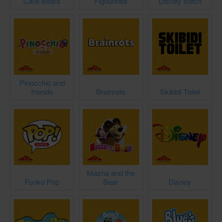
Care Bears
Figourines
Disney Stitch
Pinocchio and
friends
Brainrots
Skibidi Toilet
Masha and the
Funko Pop
Bear
Disney