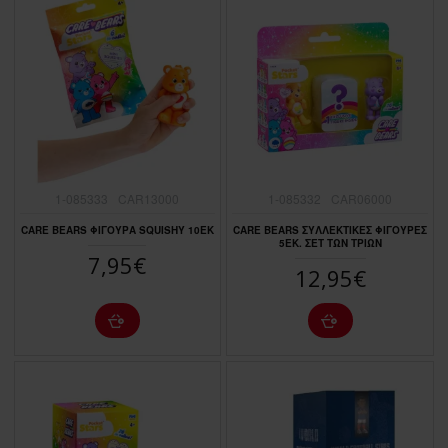
1-085333
CAR13000
1-085332
CAR06000
CARE BEARS ΦΙΓΟΥΡΑ SQUISHY 10ΕΚ
CARE BEARS ΣΥΛΛΕΚΤΙΚΕΣ ΦΙΓΟΥΡΕΣ
5ΕΚ. ΣΕΤ ΤΩΝ ΤΡΙΩΝ
7,95€
12,95€