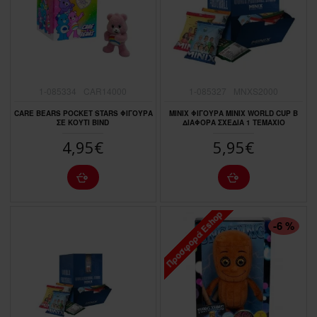
1-085334
CAR14000
1-085327
MNXS2000
CARE BEARS POCKET STARS ΦΙΓΟΥΡΑ
MINIX ΦΙΓΟΥΡΑ MINIX WORLD CUP B
ΣΕ ΚΟΥΤΙ BIND
ΔΙΑΦΟΡΑ ΣΧΕΔΙΑ 1 ΤΕΜΑΧΙΟ
4,95€
5,95€
Προσφορά Eshop
ΠΤΏΣΗ ΤΙΜΉΣ
-6 %