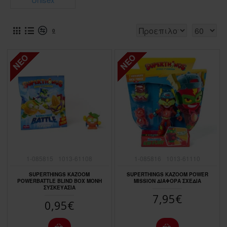
0
ΝΈΟ
ΝΈΟ
1-085815
1013-61108
1-085816
1013-61110
SUPERTHINGS KAZOOM
SUPERTHINGS KAZOOM POWER
POWERBATTLE BLIND BOX MONH
MISSION ΔΙΑΦΟΡΑ ΣΧΕΔΙΑ
ΣΥΣΚΕΥΑΣΙΑ
7,95€
0,95€