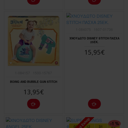
1-084075
1607-01736
ΧΝΟΥΔΩΤΟ DISNEY STITCH ΠΑΣΧΑ
25ΕΚ.
15,95€
1-084157
1500-15767
BOING AND BUBBLE GUN STITCH
13,95€
-1 %
03
12
31
23