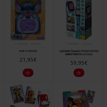
1-084928
JG500D
1-084881
107230
POP IT STITCH
LISCIANI ΠΑΙΔΙΚΟ ΡΟΛΟΪ STITCH
SMARTWATCH (107230)
21,95€
59,95€