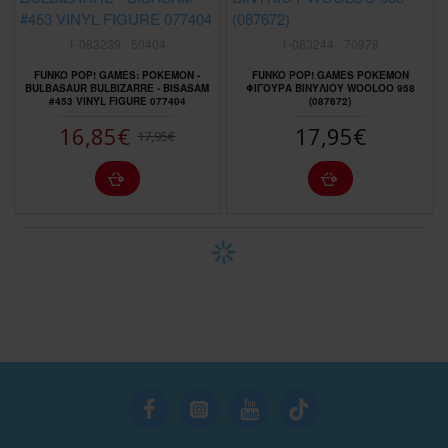
1-083239
50404
1-083244
70978
FUNKO POP! GAMES: POKEMON -
FUNKO POP! GAMES POKEMON
BULBASAUR BULBIZARRE - BISASAM
ΦΙΓΟΥΡΑ ΒΙΝΥΛΙΟΥ WOOLOO 958
#453 VINYL FIGURE 077404
(087672)
16,85€
17,95€
17,95€