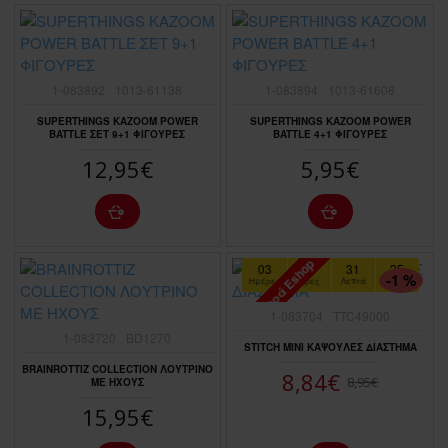
1-083892
1013-61138
1-083894
1013-61608
SUPERTHINGS KAZOOM POWER
SUPERTHINGS KAZOOM POWER
BATTLE ΣΕΤ 9+1 ΦΙΓΟΥΡΕΣ
BATTLE 4+1 ΦΙΓΟΥΡΕΣ
12,95€
5,95€
Προσφορά Eshop
03
12
31
23
ΠΤΏΣΗ ΤΙΜΉΣ
-1 %
Ημέρες
Ώρες
Λεπτά
Δευτερόλεπτα
1-083704
TTC49000
1-083720
BD1270
STITCH ΜΙΝΙ ΚΑΨΟΥΛΕΣ ΔΙΑΣΤΗΜΑ
BRAINROTTIZ COLLECTION ΛΟΥΤΡΙΝΟ
8,84€
8,95€
ΜΕ ΗΧΟΥΣ
15,95€