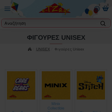
0
0
label
ΦΙΓΟΎΡΕΣ UNISEX
UNISEX
Φιγούρες Unisex
Minix
Collectible