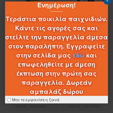
Ενημέρωση!
1-084376
1013-61609
1-084377
1013-62124
Τεράστια ποικιλία παιχνιδιών.
SUPERTHINGS ΜΙΚΡΟΠΛΑΣΜΑΤΑ
SUPERTHINGS ULTRA STRIKER
ΟΧΗΜΑΤΑ ΜΑΧΗΣ ΔΙΑΦΟΡΑ ΣΧΕΔΙΑ
ENIGMA
Κάντε τις αγορές σας και
15,95€
15,95€
στείλτε την παραγγελία άμεσα
στον παραλήπτη. Εγγραφείτε
στην σελίδα μας
εδώ
και
Προσφορά Eshop
ΠΤΏΣΗ ΤΙΜΉΣ
-3 %
επωφεληθείτε με άμεση
έκπτωση στην πρώτη σας
παραγγελία. Δωρεάν
αμπαλάζ δώρου
01
12
31
23
Ημέρες
Ώρες
Λεπτά
Δευτερόλεπτα
Μην το εμφανίσεις ξανά
1-084169
1607-01830
1-084183
1607-01825