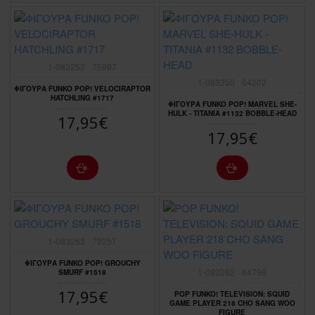
1-083252
75987
1-083250
64202
ΦΙΓΟΥΡΑ FUNKO POP! VELOCIRAPTOR
HATCHLING #1717
ΦΙΓΟΥΡΑ FUNKO POP! MARVEL SHE-
HULK - TITANIA #1132 BOBBLE-HEAD
17,95€
17,95€
1-083263
79257
ΦΙΓΟΥΡΑ FUNKO POP! GROUCHY
1-083262
64798
SMURF #1518
17,95€
POP FUNKO! TELEVISION: SQUID
GAME PLAYER 218 CHO SANG WOO
FIGURE