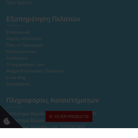
Όροι Χρήσης
Εξυπηρέτηση Πελατών
Επικοινωνία
Χάρτης ιστότοπου
Όλες οι Προσφορές
Κατασκευαστές
Αναζήτηση
Ο λογαριασμός μου
Αίτημα Επιστροφής Προϊόντος
e-tza blog
Δωροκάρτες
Πληροφορίες Καταστήματων
Κατάστημα Βέροια Κέντρο τηλ. 2331027170
FILTER PRODUCTS
Κατάστημα Βέροια ΝΠΟ τηλ. 2331027237
Κατάστημα Χαλκίδας τηλ. 2221307939
Ηλεκτρονικό Κατάστημα Eshop τηλ. 2331331752