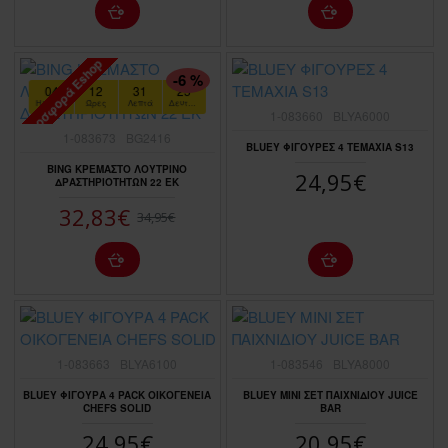
Προσφορά Eshop
ΠΤΏΣΗ ΤΙΜΉΣ
-6 %
04
12
31
23
Ημέρες
Ώρες
Λεπτά
Δευτερόλεπτα
1-083660
BLYA6000
1-083673
BG2416
BLUEY ΦΙΓΟΥΡΕΣ 4 ΤΕΜΑΧΙΑ S13
BING ΚΡΕΜΑΣΤΟ ΛΟΥΤΡΙΝΟ
24,95€
ΔΡΑΣΤΗΡΙΟΤΗΤΩΝ 22 ΕΚ
32,83€
34,95€
1-083663
BLYA6100
1-083546
BLYA8000
BLUEY ΦΙΓΟΥΡΑ 4 PACK ΟΙΚΟΓΕΝΕΙΑ
BLUEY ΜΙΝΙ ΣΕΤ ΠΑΙΧΝΙΔΙΟΥ JUICE
CHEFS SOLID
BAR
24,95€
20,95€