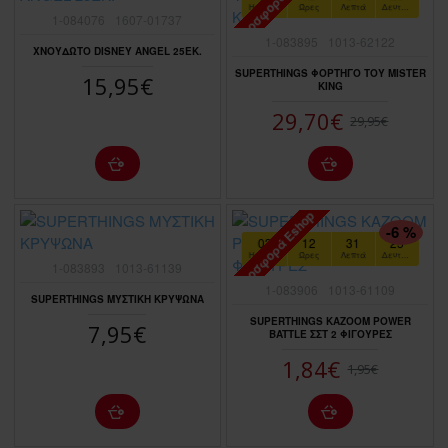
Προσφορά Eshop
ΠΤΏΣΗ ΤΙΜΉΣ
Ημέρες
Ώρες
Λεπτά
Δευτερόλεπτα
1-084076
1607-01737
1-083895
1013-62122
ΧΝΟΥΔΩΤΟ DISNEY ANGEL 25ΕΚ.
SUPERTHINGS ΦΟΡΤΗΓΟ ΤΟΥ MISTER
15,95€
KING
29,70€
29,95€
Προσφορά Eshop
ΠΤΏΣΗ ΤΙΜΉΣ
-6 %
03
12
31
23
Ημέρες
Ώρες
Λεπτά
Δευτερόλεπτα
1-083893
1013-61139
1-083906
1013-61109
SUPERTHINGS ΜΥΣΤΙΚΗ ΚΡΥΨΩΝΑ
SUPERTHINGS KAZOOM POWER
7,95€
BATTLE ΣΣΤ 2 ΦΙΓΟΥΡΕΣ
1,84€
1,95€