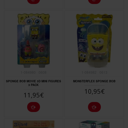
1-084980
0608
1-084982
0613
SPONGE BOB MOVIE 3D MINI FIGURES
MONSTERFLEX SPONGE BOB
3 PACK
10,95€
11,95€