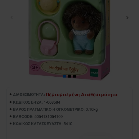
Περιορισμένη Διαθεσιμότητα
ΔΙΑΘΕΣΙΜΌΤΗΤΑ:
1-068584
ΚΩΔΙΚΌΣ E-TZA:
0.10kg
ΒΆΡΟΣ ΠΡΑΓΜΑΤΙΚΌ Ή ΟΓΚΟΜΕΤΡΙΚΌ:
5054131054109
BARCODE:
5410
ΚΩΔΙΚΌΣ ΚΑΤΑΣΚΕΥΑΣΤΉ: