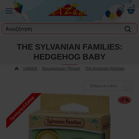
0
0
label
THE SYLVANIAN FAMILIES:
HEDGEHOG BABY
UNISEX
Μικρόκοσμος-Playset
The Sylvanian Families
Επόμενο είδος
Προσφορά Eshop
-7 %
ΠΤΏΣΗ ΤΙΜΉΣ