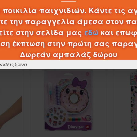
0,20€
 ποικιλία παιχνιδιών. Κάντε τις α
λτε την παραγγελία άμεσα στον π
ΚΑΛΆΘΙ
ίτε στην σελίδα μας
εδώ
και επωφ
ση έκπτωση στην πρώτη σας παρα
ΠΡΟΪΌΝΤΑ ΚΑΤΗΓΟΡΊΑΣ
Δωρεάν αμπαλάζ δώρου
νίσεις ξανά