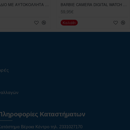
AS ΤΕΤΡΑΔΙΟ ΜΕ ΑΥΤΟΚΟΛΛΗΤΑ , ASSORTMENT 3 ΣΧΕΔΙΑ ΓΙΑ 3+ ΕΤΩΝ
BARBIE CAMERA DIGITAL WATCH 8GB MEMO
59,95€
Καλάθι
ορές
υναλλαγών
Πληροφορίες Καταστήματων
Κατάστημα Βέροια Κέντρο τηλ. 2331027170