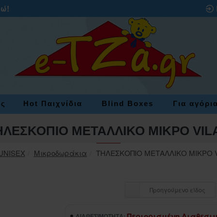
ρώ!
ες
Hot Παιχνίδια
Blind Boxes
Για αγόρι
ΗΛΕΣΚΟΠΙΟ ΜΕΤΑΛΛΙΚΟ ΜΙΚΡΟ VIL
UNISEX
Μικροδωράκια
ΤΗΛΕΣΚΟΠΙΟ ΜΕΤΑΛΛΙΚΟ ΜΙΚΡΟ 
Προηγούμενο είδος
Περιορισμένη Διαθεσι
ΔΙΑΘΕΣΙΜΌΤΗΤΑ: