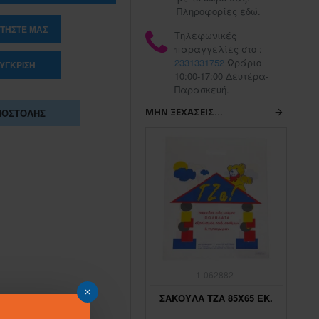
Πληροφορίες εδώ.
ΤΉΣΤΕ ΜΑΣ
Τηλεφωνικές
παραγγελίες στο :
2331331752
Ωράριο
ΎΓΚΡΙΣΗ
10:00-17:00 Δευτέρα-
Παρασκευή.
ΜΗΝ ΞΕΧΆΣΕΙΣ...
ΠΟΣΤΟΛΉΣ
1-062883
1-062882
ΣΑΚΟΥΛΑ ΤΖΑ 45Χ65 ΕΚ.
ΣΑΚΟΥΛΑ ΤΖΑ 85Χ65 ΕΚ.
ΣΑ