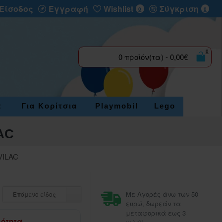
Είσοδος
Εγγραφή
Wishlist
Σύγκριση
0
0
0
0 προϊόν(τα) - 0,00€
α
Για Κορίτσια
Playmobil
Lego
AC
VILAC
Με Αγορές άνω των 50
Επόμενο είδος
ευρώ, δωρεάν τα
μεταφορικά εως 3
μότητα