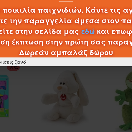
0,20€
 ποικιλία παιχνιδιών. Κάντε τις α
λτε την παραγγελία άμεσα στον π
ΚΑΛΆΘΙ
ίτε στην σελίδα μας
εδώ
και επωφ
ση έκπτωση στην πρώτη σας παρα
ΠΡΟΪΌΝΤΑ ΚΑΤΗΓΟΡΊΑΣ
Δωρεάν αμπαλάζ δώρου
νίσεις ξανά
-5 %