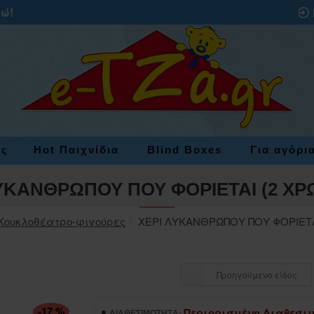
ρώ!
ες
Hot Παιχνίδια
Blind Boxes
Για αγόρι
ΛΥΚΑΝΘΡΩΠΟΥ ΠΟΥ ΦΟΡΙΕΤΑΙ (2 ΧΡ
Κουκλοθέατρο-φιγούρες
ΧΕΡΙ ΛΥΚΑΝΘΡΩΠΟΥ ΠΟΥ ΦΟΡΙΕΤΑ
Προηγούμενο είδος
-17 %
Περιορισμένη Διαθεσι
ΔΙΑΘΕΣΙΜΌΤΗΤΑ: