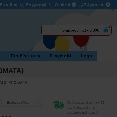
Είσοδος
Εγγραφή
Wishlist
Σύγκριση
0
0
0
0 προϊόν(τα) - 0,00€
α
Για Κορίτσια
Playmobil
Lego
ΩΜΑΤΑ)
Ι (2 ΧΡΩΜΑΤΑ)
Με Αγορές άνω των 50
Επόμενο είδος
ευρώ, δωρεάν τα
μεταφορικά εως 3
μότητα