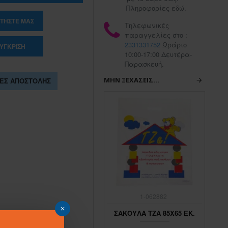
Πληροφορίες εδώ.
ΤΉΣΤΕ ΜΑΣ
Τηλεφωνικές
παραγγελίες στο :
2331331752
Ωράριο
ΎΓΚΡΙΣΗ
10:00-17:00 Δευτέρα-
Παρασκευή.
ΜΗΝ ΞΕΧΆΣΕΙΣ...
ΕΣ ΑΠΟΣΤΟΛΉΣ
1-062883
1-062882
ΣΑΚΟΥΛΑ ΤΖΑ 45Χ65 ΕΚ.
ΣΑΚΟΥΛΑ ΤΖΑ 85Χ65 ΕΚ.
ΣΑ