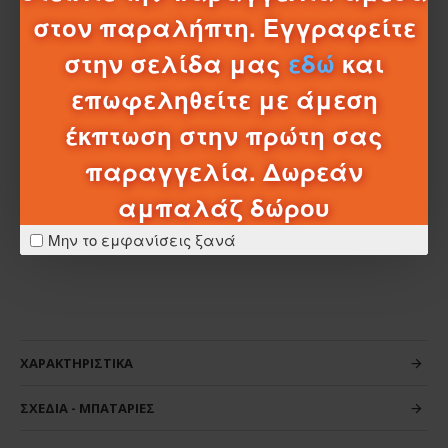
• Γόμα
στον παραλήπτη. Εγγραφείτε
MIND SKILLS: Αποκλειστική σειρά επιτραπεζίων που
στην σελίδα μας
εδώ
και
ακονίζουν το μυαλό!
επωφεληθείτε με άμεση
Με αυτό το παιχνίδι:
-Μαθαίνω να παίρνω αποφάσεις
έκπτωση στην πρώτη σας
-Τονώνω τη δημιουργική σκέψη
παραγγελία. Δωρεάν
-Βελτιώνω την επικοινωνία
-Χτίζω αποτελεσματικές σχέσειςυ
αμπαλάζ δώρου
-Διαχειρίζομαι το άγχος μου
Μην το εμφανίσεις ξανά
ΧΑΡΑΚΤΗΡΙΣΤΙΚΆ
ΣΧΈΔΙΑ - ΜΠΑΤΑΡΊΕΣ