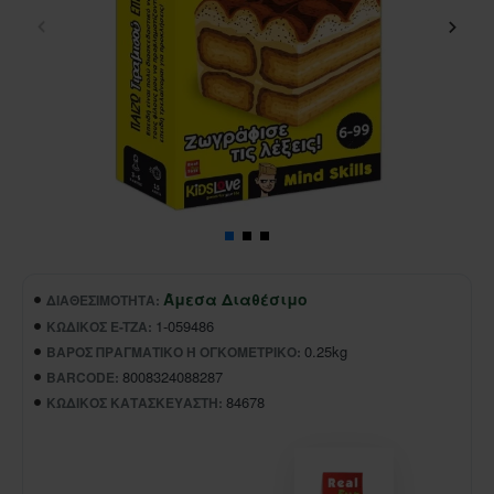
Άμεσα Διαθέσιμο
ΔΙΑΘΕΣΙΜΌΤΗΤΑ:
1-059486
ΚΩΔΙΚΌΣ E-TZA:
0.25kg
ΒΆΡΟΣ ΠΡΑΓΜΑΤΙΚΌ Ή ΟΓΚΟΜΕΤΡΙΚΌ:
8008324088287
BARCODE:
84678
ΚΩΔΙΚΌΣ ΚΑΤΑΣΚΕΥΑΣΤΉ: