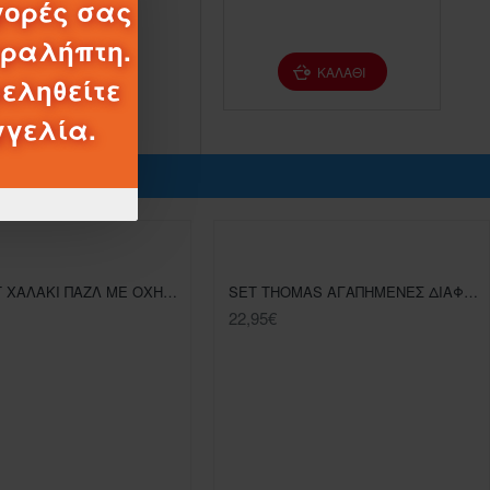
γορές σας
αραλήπτη.
ΚΑΛΆΘΙ
ΚΑΛΆΘΙ
εληθείτε
γγελία.
MEGAMAT ΧΑΛΑΚΙ ΠΑΖΛ ΜΕ ΟΧΗΜΑ THOMAS AND FRIENDS
SET THOMAS ΑΓΑΠΗΜΕΝΕΣ ΔΙΑΦΡΟΜΕΣ DOCKSIDE
22,95€