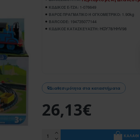
1-076649
ΚΩΔΙΚΌΣ E-TZA:
1.90kg
ΒΆΡΟΣ ΠΡΑΓΜΑΤΙΚΌ Ή ΟΓΚΟΜΕΤΡΙΚΌ:
194735077144
BARCODE:
HGY78/HHV98
ΚΩΔΙΚΌΣ ΚΑΤΑΣΚΕΥΑΣΤΉ:
Διαθεσιμότητα στα καταστήματα
26,13€
ΚΑΛΆΘΙ