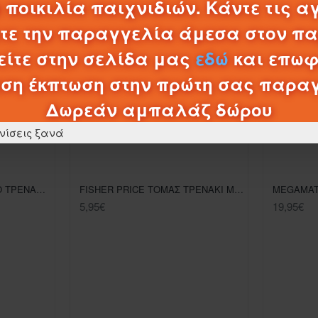
0,20€
 ποικιλία παιχνιδιών. Κάντε τις α
λτε την παραγγελία άμεσα στον π
ΚΑΛΆΘΙ
ίτε στην σελίδα μας
εδώ
και επωφ
ση έκπτωση στην πρώτη σας παρα
Δωρεάν αμπαλάζ δώρου
ΠΡΟΪΌΝΤΑ ΚΑΤΗΓΟΡΊΑΣ
νίσεις ξανά
FISHER PRICE ΤΟΜΑΣ ΤΟ ΤΡΕΝΑΚΙ - THOMAS (JDF18)
FISHER PRICE ΤΟΜΑΣ ΤΡΕΝΑΚΙ METAL THOMAS
5,95€
19,95€