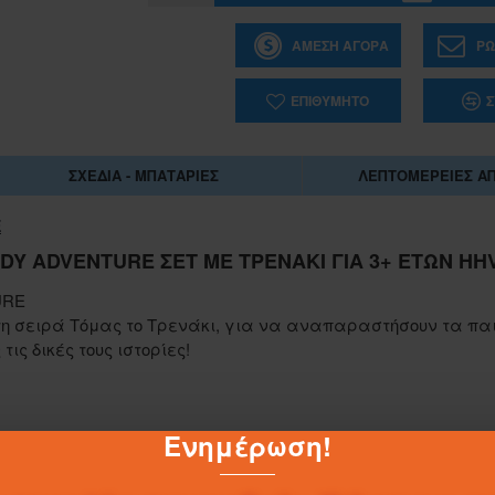
ΆΜΕΣΗ ΑΓΟΡΆ
ΡΩ
ΕΠΙΘΥΜΗΤΌ
Σ
ΣΧΈΔΙΑ - ΜΠΑΤΑΡΊΕΣ
ΛΕΠΤΟΜΈΡΕΙΕΣ Α
E
Y ADVENTURE ΣΕΤ ΜΕ ΤΡΕΝΆΚΙ ΓΙΑ 3+ ΕΤΏΝ HH
URE
ό τη σειρά Τόμας το Tρενάκι, για να αναπαραστήσουν τα πα
ις δικές τους ιστορίες!
1-062884
Ενημέρωση!
ΣΑΚΟΥΛΑ ΤΖΑ 45Χ55 ΕΚ.