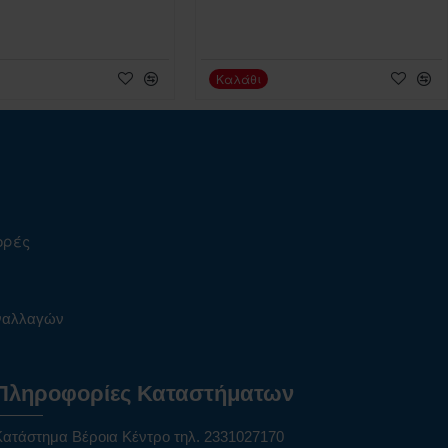
Καλάθι
ορές
υναλλαγών
Πληροφορίες Καταστήματων
Κατάστημα Βέροια Κέντρο τηλ. 2331027170