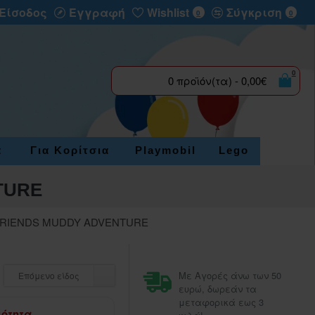
Είσοδος
Εγγραφή
Wishlist
Σύγκριση
0
0
0
0 προϊόν(τα) - 0,00€
α
Για Κορίτσια
Playmobil
Lego
TURE
RIENDS MUDDY ADVENTURE
Με Αγορές άνω των 50
Επόμενο είδος
ευρώ, δωρεάν τα
μεταφορικά εως 3
μότητα