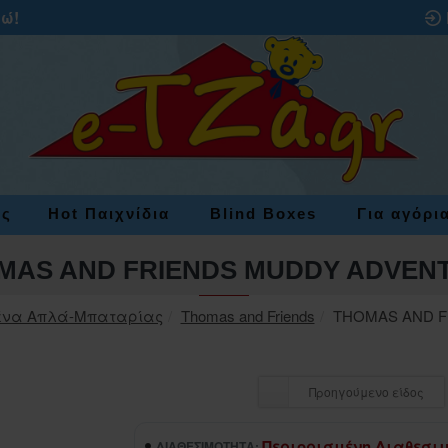
ρώ!
ες
Hot Παιχνίδια
Blind Boxes
Για αγόρι
MAS AND FRIENDS MUDDY ADVEN
ένα Απλά-Μπαταρίας
Thomas and Friends
THOMAS AND F
Προηγούμενο είδος
Περιορισμένη Διαθεσι
ΔΙΑΘΕΣΙΜΌΤΗΤΑ: