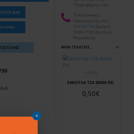
Πληροφορίες εδώ.
ΤΉΣΤΕ ΜΑΣ
Τηλεφωνικές
παραγγελίες στο :
2331331752
Ωράριο
ΎΓΚΡΙΣΗ
10:00-17:00 Δευτέρα-
Παρασκευή.
ΜΗΝ ΞΕΧΆΣΕΙΣ...
ΠΟΣΤΟΛΉΣ
V98
1-062883
1-062882
ΣΑΚΟΥΛΑ ΤΖΑ 45Χ65 ΕΚ.
ΣΑΚΟΥΛΑ ΤΖΑ 85Χ65 ΕΚ.
ιδιά
0,30€
0,50€
ΣΑ