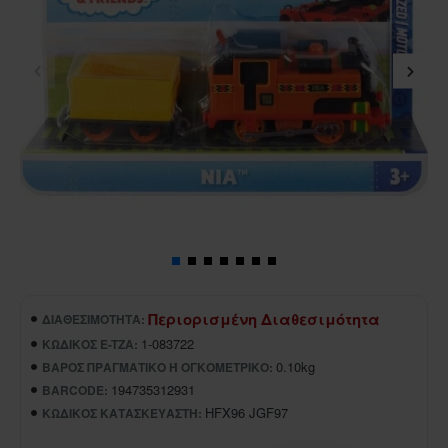
Περιορισμένη Διαθεσιμότητα
ΔΙΑΘΕΣΙΜΌΤΗΤΑ:
1-083722
ΚΩΔΙΚΌΣ E-TZA:
0.10kg
ΒΆΡΟΣ ΠΡΑΓΜΑΤΙΚΌ Ή ΟΓΚΟΜΕΤΡΙΚΌ:
194735312931
BARCODE:
HFX96 JGF97
ΚΩΔΙΚΌΣ ΚΑΤΑΣΚΕΥΑΣΤΉ: