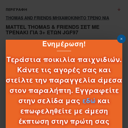
ΠΕΡΙΓΡΑΦΉ
THOMAS AND FRIENDS MHXAMOKINHTΟ ΤΡΕΝΟ NIA
MATTEL THOMAS & FRIENDS ΣΕΤ ΜΕ
ΤΡΕΝΆΚΙ ΓΙΑ 3+ ΕΤΏΝ JGF97
Ενημέρωση!
Κατηγορία:
Τρένα
Τεράστια ποικιλία παιχνιδιών.
Μάρκα:
Thomas & Friends
Κάντε τις αγορές σας και
Αναφορά Mattel:
JGF97
στείλτε την παραγγελία άμεσα
Προτεινόμενη ηλικία:
3Y+
στον παραλήπτη. Εγγραφείτε
στην σελίδα μας
εδώ
και
επωφεληθείτε με άμεση
έκπτωση στην πρώτη σας