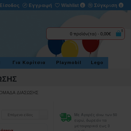
Είσοδος
Εγγραφή
Wishlist
Σύγκριση
0
0
0
0 προϊόν(τα) - 0,00€
α
Για Κορίτσια
Playmobil
Lego
ΩΣΗΣ
 ΟΜΑΔΑ ΔΙΑΣΩΣΗΣ
Με Αγορές άνω των 50
Επόμενο είδος
ευρώ, δωρεάν τα
μεταφορικά εως 3
μότητα