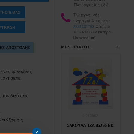
Πληροφορίες εδώ.
ΤΉΣΤΕ ΜΑΣ
Τηλεφωνικές
παραγγελίες στο :
2331331752
Ωράριο
ΎΓΚΡΙΣΗ
10:00-17:00 Δευτέρα-
Παρασκευή.
ΜΗΝ ΞΕΧΆΣΕΙΣ...
ΕΣ ΑΠΟΣΤΟΛΉΣ
μένες φιγούρες
ουργήσετε
 τον δικό σας
ε
1-062883
1-062882
 Φτιάξτε τις
ΣΑΚΟΥΛΑ ΤΖΑ 45Χ65 ΕΚ.
ΣΑΚΟΥΛΑ ΤΖΑ 85Χ65 ΕΚ.
ΣΑ