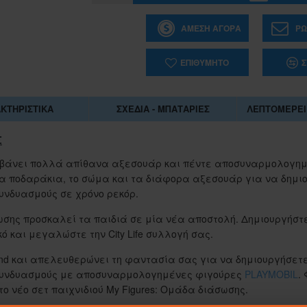
ΆΜΕΣΗ ΑΓΟΡΆ
ΡΩ
ΕΠΙΘΥΜΗΤΌ
Σ
ΚΤΗΡΙΣΤΙΚΆ
ΣΧΈΔΙΑ - ΜΠΑΤΑΡΊΕΣ
ΛΕΠΤΟΜΈΡΕΙ
Σ
λαμβάνει πολλά απίθανα αξεσουάρ και πέντε αποσυναρμολογη
 τα ποδαράκια, το σώμα και τα διάφορα αξεσουάρ για να δημι
υνδυασμούς σε χρόνο ρεκόρ.
σωσης προσκαλεί τα παιδιά σε μία νέα αποστολή. Δημιουργήστε
ό και μεγαλώστε την City Life συλλογή σας.
end και απελευθερώνει τη φαντασία σας για να δημιουργήσετ
1-062884
 συνδυασμούς με αποσυναρμολογημένες φιγούρες
PLAYMOBIL
.
ΣΑΚΟΥΛΑ ΤΖΑ 45Χ55 ΕΚ.
ο νέο σετ παιχνιδιού My Figures: Ομάδα διάσωσης.