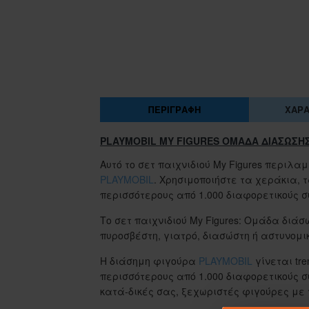
ΠΕΡΙΓΡΑΦΉ
ΧΑΡΑ
PLAYMOBIL MY FIGURES ΟΜΑΔΑ ΔΙΑΣΩΣΗ
Αυτό το σετ παιχνιδιού My Figures περι
PLAYMOBIL
. Χρησιμοποιήστε τα χεράκια,
περισσότερους από 1.000 διαφορετικούς σ
Το σετ παιχνιδιού My Figures: Ομάδα διά
πυροσβέστη, γιατρό, διασώστη ή αστυνομικ
Η διάσημη φιγούρα
PLAYMOBIL
γίνεται tr
περισσότερους από 1.000 διαφορετικούς
κατά-δικές σας, ξεχωριστές φιγούρες με τ