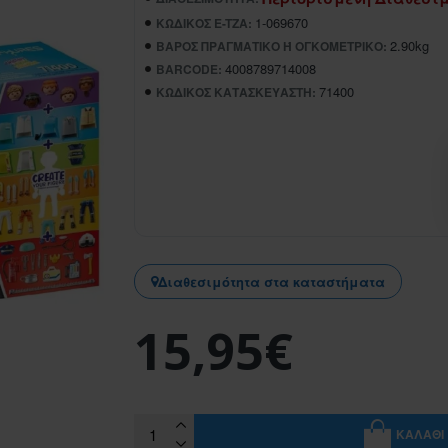
1-069670
ΚΩΔΙΚΌΣ E-TZA:
2.90kg
ΒΆΡΟΣ ΠΡΑΓΜΑΤΙΚΌ Ή ΟΓΚΟΜΕΤΡΙΚΌ:
4008789714008
BARCODE:
71400
ΚΩΔΙΚΌΣ ΚΑΤΑΣΚΕΥΑΣΤΉ:
Διαθεσιμότητα στα καταστήματα
15,95€
ΚΑΛΆΘΙ