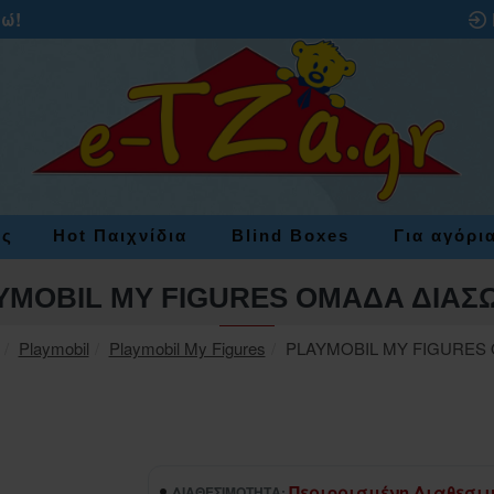
ρώ!
ες
Hot Παιχνίδια
Blind Boxes
Για αγόρι
YMOBIL MY FIGURES ΟΜΑΔΑ ΔΙΑΣ
Playmobil
Playmobil My Figures
PLAYMOBIL MY FIGURES
Περιορισμένη Διαθεσι
ΔΙΑΘΕΣΙΜΌΤΗΤΑ: