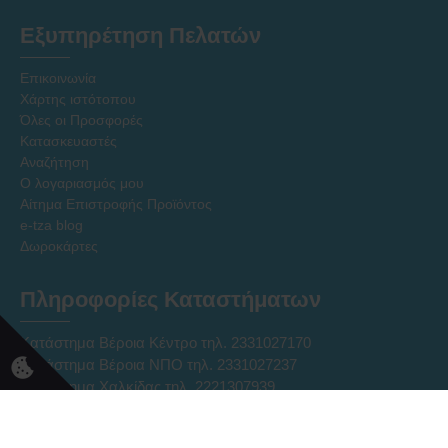
Εξυπηρέτηση Πελατών
Επικοινωνία
Χάρτης ιστότοπου
Όλες οι Προσφορές
Κατασκευαστές
Αναζήτηση
Ο λογαριασμός μου
Αίτημα Επιστροφής Προϊόντος
e-tza blog
Δωροκάρτες
Πληροφορίες Καταστήματων
Κατάστημα Βέροια Κέντρο τηλ. 2331027170
Κατάστημα Βέροια ΝΠΟ τηλ. 2331027237
Κατάστημα Χαλκίδας τηλ. 2221307939
Ηλεκτρονικό Κατάστημα Eshop τηλ. 2331331752