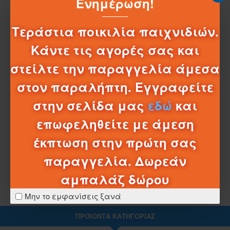
Ενημέρωση!
ΠΕΡΙΓΡΑΦΉ
AZURE ACCESSORIES ΚΛΑΜΕΡ ΣΤΡΑΣ ΨΑΡΙ
Τεράστια ποικιλία παιχνιδιών.
ΚΛΑΜΕΡ ΣΤΡΑΣ ΨΑΡΙ
Κάντε τις αγορές σας και
στείλτε την παραγγελία άμεσα
στον παραλήπτη. Εγγραφείτε
στην σελίδα μας
εδώ
και
ΧΑΡΑΚΤΗΡΙΣΤΙΚΆ
επωφεληθείτε με άμεση
ΣΧΈΔΙΑ - ΜΠΑΤΑΡΊΕΣ
έκπτωση στην πρώτη σας
ΛΕΠΤΟΜΈΡΕΙΕΣ ΑΠΟΣΤΟΛΉΣ
παραγγελία. Δωρεάν
αμπαλάζ δώρου
Μην το εμφανίσεις ξανά
ΠΡΟΪΌΝΤΑ ΚΑΤΗΓΟΡΊΑΣ