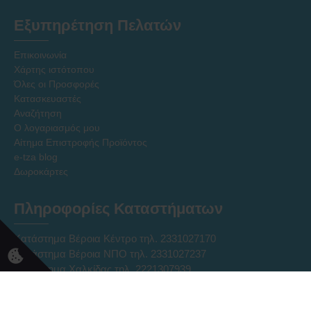
Εξυπηρέτηση Πελατών
Επικοινωνία
Χάρτης ιστότοπου
Όλες οι Προσφορές
Κατασκευαστές
Αναζήτηση
Ο λογαριασμός μου
Αίτημα Επιστροφής Προϊόντος
e-tza blog
Δωροκάρτες
Πληροφορίες Καταστήματων
Κατάστημα Βέροια Κέντρο τηλ. 2331027170
Κατάστημα Βέροια ΝΠΟ τηλ. 2331027237
Κατάστημα Χαλκίδας τηλ. 2221307939
Ηλεκτρονικό Κατάστημα Eshop τηλ. 2331331752