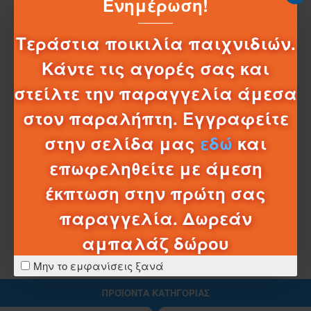
Ενημέρωση!
ΠΕΡΙΓΡΑΦΉ
AZURE ACCESSORIES ΚΛΑΜΕΡ ΣΤΡΑΣ
Τεράστια ποικιλία παιχνιδιών.
Κλάμερ με στράς μεταλλικό
Κάντε τις αγορές σας και
στείλτε την παραγγελία άμεσα
στον παραλήπτη. Εγγραφείτε
στην σελίδα μας
εδώ
και
ΧΑΡΑΚΤΗΡΙΣΤΙΚΆ
επωφεληθείτε με άμεση
ΣΧΈΔΙΑ - ΜΠΑΤΑΡΊΕΣ
έκπτωση στην πρώτη σας
ΛΕΠΤΟΜΈΡΕΙΕΣ ΑΠΟΣΤΟΛΉΣ
παραγγελία. Δωρεάν
αμπαλάζ δώρου
Μην το εμφανίσεις ξανά
ΠΡΟΪΌΝΤΑ ΚΑΤΗΓΟΡΊΑΣ