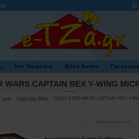
ρώ!
ες
Hot Παιχνίδια
Blind Boxes
Για αγόρι
R WARS CAPTAIN REX Y-WING MIC
Lego
Lego Star Wars
LEGO STAR WARS CAPTAIN REX Y-W
Προηγούμενο είδος
Άμεσα Διαθέσιμο
ΔΙΑΘΕΣΙΜΌΤΗΤΑ: