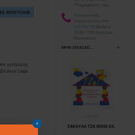
Πληροφορίες εδώ.
ΕΣ ΑΠΟΣΤΟΛΉΣ
Τηλεφωνικές
παραγγελίες στο :
2331331752
Ωράριο
10:00-17:00 Δευτέρα-
Παρασκευή.
ΜΗΝ ΞΕΧΆΣΕΙΣ...
ters γρήγορης
βλάκια Lego.
1-062883
1-062882
ΣΑΚΟΥΛΑ ΤΖΑ 45Χ65 ΕΚ.
ΣΑΚΟΥΛΑ ΤΖΑ 85Χ65 ΕΚ.
ΣΑ