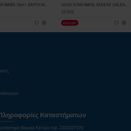
LEGO STAR WARS 75411 DARTH MAUL MECH
LEGO STAR WARS ADVENT CALENDAR 2025 75418
38,95€
Καλάθι
ορές
υναλλαγών
Πληροφορίες Καταστήματων
Κατάστημα Βέροια Κέντρο τηλ. 2331027170