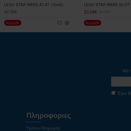
LEGO STAR WARS AT-AT (75440)
68,95€
23,04€
23,95€
Καλάθι
Καλάθι
Μεί
Έχω δι
Πληροφοριες
Τρόποι Πληρωμής