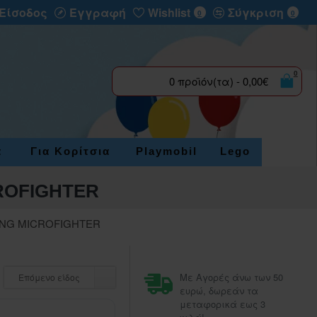
Είσοδος
Εγγραφή
Wishlist
Σύγκριση
0
0
0
0 προϊόν(τα) - 0,00€
α
Για Κορίτσια
Playmobil
Lego
ROFIGHTER
ING MICROFIGHTER
Με Αγορές άνω των 50
Επόμενο είδος
ευρώ, δωρεάν τα
μεταφορικά εως 3