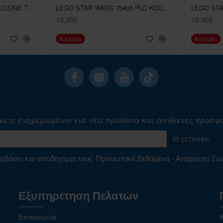
LEGO STAR WARS 501ST CLONE TROOPERS ΣΕΤ ΜΑΧΗΣ
LEGO STAR WARS 75400 PLO KOONS JEDI STARFIGHTER - MICROFIGHTER
16,95€
16,95€
Καλάθι
Καλάθι
νετε ενημερωμένοι για νέα προϊόντα και απίθανες προσφ
ΕΓΓΡΑΦΉ
αβάσει και αποδέχομαι τους
Προσωπικά Δεδομένα - Απόρρητο Σ
Εξυπηρέτηση Πελατών
Επικοινωνία