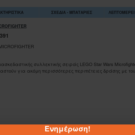
ΚΤΗΡΙΣΤΙΚΆ
ΣΧΈΔΙΑ - ΜΠΑΤΑΡΊΕΣ
ΛΕΠΤΟΜΈΡΕΙ
ICROFIGHTER
391
 MICROFIGHTER
ιασκεδαστικής συλλεκτικής σειράς LEGO Star Wars Microfigh
αστούν για ακόμη περισσότερες περιπέτειες δράσης με του
1-062884
Ενημέρωση!
ΣΑΚΟΥΛΑ ΤΖΑ 45Χ55 ΕΚ.