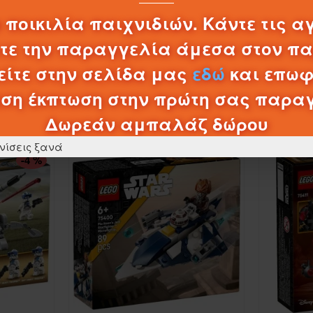
0,20€
 ποικιλία παιχνιδιών. Κάντε τις α
λτε την παραγγελία άμεσα στον π
ΚΑΛΆΘΙ
ίτε στην σελίδα μας
εδώ
και επωφ
ση έκπτωση στην πρώτη σας παρα
ΠΡΟΪΌΝΤΑ ΚΑΤΗΓΟΡΊΑΣ
Δωρεάν αμπαλάζ δώρου
νίσεις ξανά
-4 %