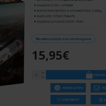
1-078466
ΚΩΔΙΚΌΣ E-TZA:
0.80kg
ΒΆΡΟΣ ΠΡΑΓΜΑΤΙΚΌ Ή ΟΓΚΟΜΕΤΡΙΚΌ:
5702017584478
BARCODE:
75391
ΚΩΔΙΚΌΣ ΚΑΤΑΣΚΕΥΑΣΤΉ:
Διαθεσιμότητα στα καταστήματα
15,95€
ΚΑΛΆΘΙ
ΆΜΕΣΗ ΑΓΟΡΆ
ΡΩ
ΕΠΙΘΥΜΗΤΌ
Σ