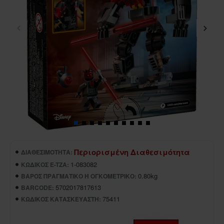
Περιορισμένη Διαθεσιμότητα
ΔΙΑΘΕΣΙΜΌΤΗΤΑ:
1-083082
ΚΩΔΙΚΌΣ E-TZA:
0.80kg
ΒΆΡΟΣ ΠΡΑΓΜΑΤΙΚΌ Ή ΟΓΚΟΜΕΤΡΙΚΌ:
5702017817613
BARCODE:
75411
ΚΩΔΙΚΌΣ ΚΑΤΑΣΚΕΥΑΣΤΉ: