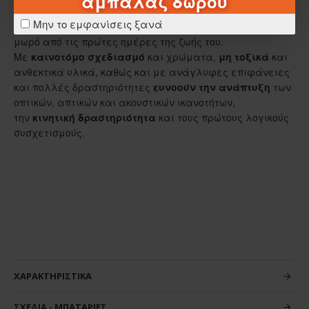
αμπαλάζ δώρου
Τα παιχνίδια της σειράς Baby Clementoni βοηθούν τους
Μην το εμφανίσεις ξανά
γονείς να
επικοινωνούν και να αλληλεπιδρούν
με το
μωρό από τις πρώτες ημέρες της ζωής του.
Με
καινοτόμο σχεδιασμό
και χρώματα,
μη τοξικά
και
ανθεκτικά υλικά, καθώς και με ανάγλυφες επιφάνειες
και πολλές δραστηριότητες
ευνοούν την ανάπτυξη
των
οπτικών, απτικών και ακουστικών ικανοτήτων,
την
κινητική δραστηριότητα
και τους πρώτους λογικούς
συσχετισμούς.
ΧΑΡΑΚΤΗΡΙΣΤΙΚΆ
ΣΧΈΔΙΑ - ΜΠΑΤΑΡΊΕΣ